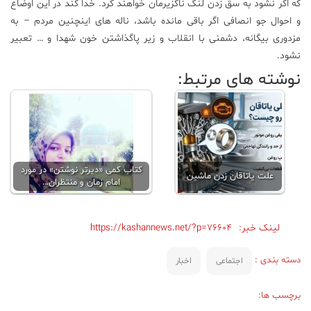
که اگر نشود به سق زدن لنگ ناگزیرمان خواهند کرد. خدا کند در این اوضاع
و احوال جو انصافی اگر باقی مانده باشد، ناله های اینچنین مردم – به
مزدوری بیگانه، دشمنی با انقلاب و زیر پاگذاشتن خون شهدا و … تعبیر
نشود.
نوشته های مرتبط:
کتاب کمی «دیرتر نوشتن» در مورد
علت یاتاقان زدن ماشین
امام زمان و منتظران…
لینک خبر:
https://kashannews.net/?p=76604
دسته بندی :
اجتماعی
اخبار
برچسب ها: