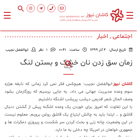
☰
☰
صفحه
اصلی
اجتماعی , اخبار
تاریخ ارسال:
4 آذر 1399
ساعت:
۰۰:۴۱
1
نظر
ابوالفضل نجیب
اجتماعی
زمان سق زدن نان خشک و بستن لنگ
فرهنگ
و
کاشان نیوز
-ابوالفضل نجیب: هیچکس فکر نمی کرد زمانی که نابغه هزاره
هنر
سوم وعده مدیریت جهانی می داد، به جایی برسیم که روزگارمان بشود
وصف الحال شعر قدیمی دیشب پریشب اشنگه داشتیم.
ورزشی
با این تفاوت که امروز برای خوردن یک وعده اشگنه پیش از گشتن دنبال
قاشق و … ایتدا باید به چالش ابتیاع یک قاشق روغن برویم. معلوم نیست
در این وضعیت چانه زنی و بحث کردن سر شکست و پیروزی دمکرات ها و
محیط
زیست
جمهوری خواهان در امریکا چه دخلی به ما دارد.