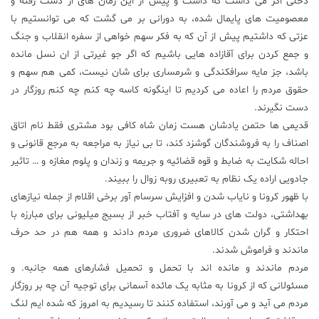
دخلی اگر می داشت که داشت و پیش از این زمان های از دست رفته و
معصومیت های پایمال شده، به دورانی بر می گشت که می توانستیم با
علم
عزتی که داشتیم پیش از آن که به فکر سهم خواهی از سفره انقلاب و جنگ
و
فناوری
و جمع کردن برای آقازاده هایی باشیم که اگر جو غیرتی از ان نسل مانده
باشد، جز مایه سرافکندگی و شرمساری برای شان نیست، کمی هم سهم و
حقوق مردم را اعاده می کردیم تا اینگونه کاسه چه کنم چه کنم روزگار در
عکس
دست نگیرند.
قدیمی ها حتمن یادشان هست زمان شاه کافی بود مشتری فقط نام اتاق
پادکست
اصناف را به فروشندگان گوشزد کند، تا بی نیاز به مراجعه به مرجع قانونی و
احاله شکایت به ضابط و قوه قضائیه و جریمه و زندان و پلوم مغازه و … تاثیر
جادویی اراده یک نظام به تعبیری روبه زوال را ببیند.
مجله
فرهنگی
با ظهور کرونا و نایاب شدن و افزایش سرسام آور برخی اقلام از جمله نیازهای
و
بهداشتی، دولت های در سایه و آفتاب خبر از بسیج میلیونی برای مبارزه با
هنری
احتکار و گران شدن کالاهای ضروری مردم دادند و همه هم در حد حرف
ماندند و فراموش شدند.
مردم ماندند و مانده اند با تحمل و تحمیل فشارهای همه جانبه. و
مسئولانی که از کرونا به مثابه یک مائده آسمانی برای توجیه آن چه بر روزگار
مردم می آید و می آورند، استفاده کنند تا رسیدیم به امروز که شده ایم لنگ