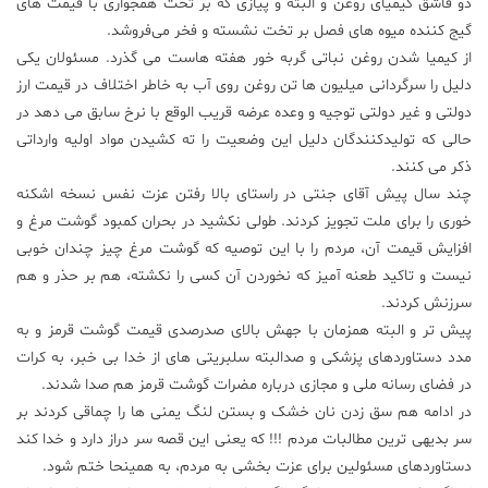
دو قاشق کیمیای روغن و البته و پیازی که بر تخت همجواری با قیمت های
گیج کننده میوه های فصل بر تخت نشسته و فخر می‌فروشد.
از کیمیا شدن روغن نباتی گربه خور هفته هاست می گذرد. مسئولان یکی
دلیل را سرگردانی میلیون ها تن روغن روی آب به خاطر اختلاف در قیمت ارز
دولتی و غیر دولتی توجیه و وعده عرضه قریب الوقع با نرخ سابق می دهد در
حالی که تولیدکنندگان دلیل این وضعیت را ته کشیدن مواد اولیه وارداتی
ذکر می کنند.
چند سال پیش آقای جنتی در راستای بالا رفتن عزت نفس نسخه اشکنه
خوری را برای ملت تجویز کردند. طولی نکشید در بحران کمبود گوشت مرغ و
افزایش قیمت آن، مردم را با این توصیه که گوشت مرغ چیز چندان خوبی
نیست و تاکید طعنه آمیز که نخوردن آن کسی را نکشته، هم بر حذر و هم
سرزنش کردند.
پیش تر و البته همزمان با جهش بالای صدرصدی قیمت گوشت قرمز و به
مدد دستاوردهای پزشکی و صدالبته سلبریتی های از خدا بی خبر، به کرات
در فضای رسانه ملی و مجازی درباره مضرات گوشت قرمز هم صدا شدند.
در ادامه هم سق زدن نان خشک و بستن لنگ یمنی ها را چماقی کردند بر
سر بدیهی ترین مطالبات مردم !!! که یعنی این قصه سر دراز دارد و خدا کند
دستاوردهای مسئولین برای عزت بخشی به مردم، به همینحا ختم شود.