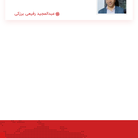
عبدالمجید رفیعی برزکی