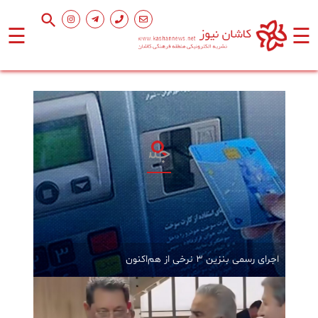
☰
☰
صفحه
اصلی
اجتماعی
فرهنگ
و
هنر
ورزشی
اجرای رسمی بنزین ۳ نرخی از هم‌اکنون
محیط
زیست