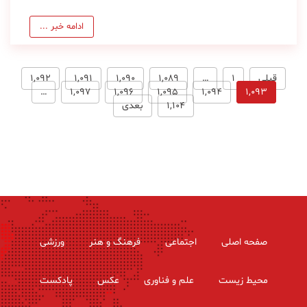
ادامه خبر ...
قبلی
1
…
1,089
1,090
1,091
1,092
…
1,097
1,096
1,095
1,094
1,093
1,104
بعدی
صفحه اصلی
اجتماعی
فرهنگ و هنر
ورزشی
محیط زیست
علم و فناوری
عکس
پادکست