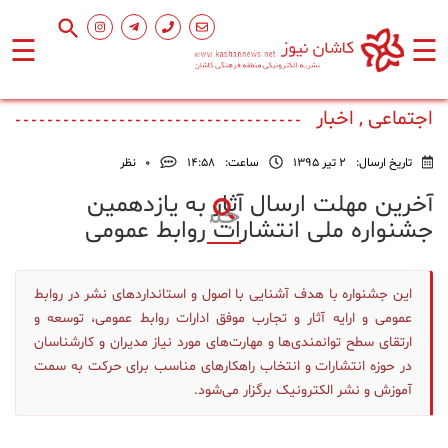
☰
☰
صفحه
اصلی
اجتماعی , اخبار
تاریخ ارسال:
2 تیر 1395
ساعت:
۱۴:۵۸
0
نظر
اجتماعی
آخرین مهلت ارسال آثار به یازدهمین
جشنواره ملی انتشارات روابط عمومی
فرهنگ
و
هنر
این جشنواره با هدف آشنایی با اصول و استانداردهای نشر در روابط
عمومی و ارایه آثار و تجارب موفق ادارات روابط عمومی، توسعه و
ورزشی
ارتقای سطح توانمندی‌ها و مهارت‌های مورد نیاز مدیران و کارشناسان
در حوزه انتشارات و انتخاب راهکارهای مناسب برای حرکت به سمت
آموزش و نشر الکترونیک برگزار می‌شود.
محیط
زیست