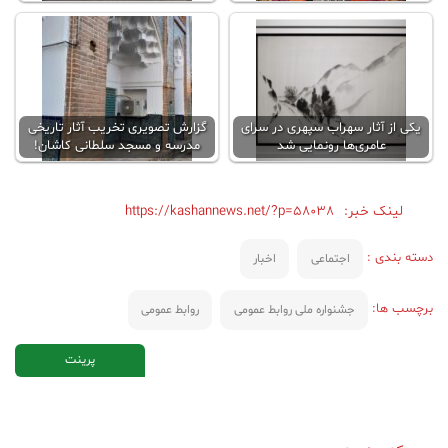
یکی از آثار سهراب سپهری در سرای
گزارش تصویری تخریب آثار تاریخی
عامری‌ها رونمایی شد
مدرسه و مسجد سلطانی کاشان!
لینک خبر:
https://kashannews.net/?p=58038
دسته بندی :
اجتماعی
اخبار
برچسب ها:
جشنواره ملی روابط عمومی
روابط عمومی
پرینت