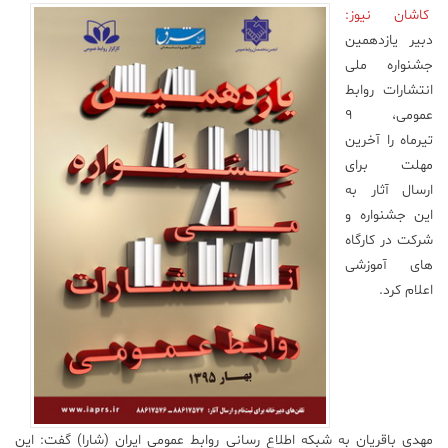
کاشان نیوز:
علم
دبیر یازدهمین
و
جشنواره ملی
فناوری
انتشارات روابط
عمومی، ۹
عکس
تیر‌ماه را آخرین
مهلت برای
ارسال آثار به
پادکست
این جشنواره و
شرکت در کارگاه
مجله
های آموزشی
فرهنگی
اعلام کرد.
و
هنری
مهدی باقریان به شبکه اطلاع رسانی روابط عمومی ایران (شارا) گفت: این