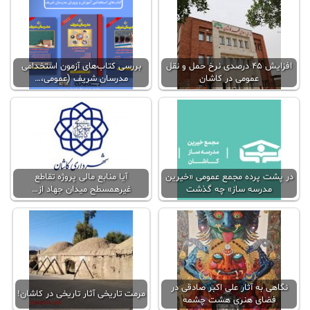
افزایش ۴۵ درصدی نرخ حمل و نقل
بررسی کتاب‌های آزمون استخدامی
عمومی در کاشان
مدرسان شریف (عمومی،…
در پشت پرده مجمع عمومی «خیرین
آیا منابع مالی پروژه تقاطع
مدرسه ساز» چه گذشت
غیرهمسطح میدان جهاد از…
نگاهی به آثار علی اکبر صادقی در
مرمت تاریخی آثار تاریخی در کاشان!
فضای هنری هشت چشمه