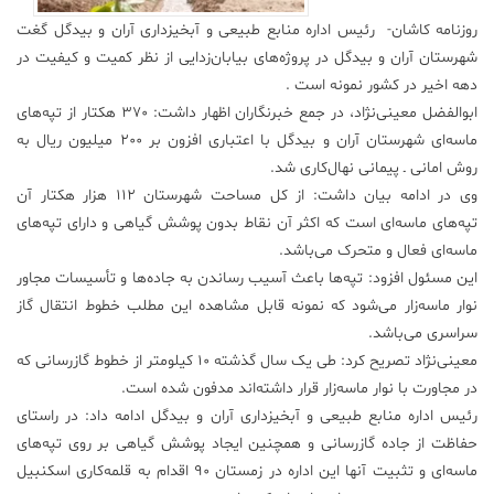
روزنامه کاشان- رئیس اداره منابع طبیعی و آبخیزداری آران و بیدگل گغت
علم
و
شهرستان آران و بیدگل در پروژه‌های بیابان‌زدایی از نظر کمیت و کیفیت در
فناوری
دهه اخیر در کشور نمونه است .
ابوالفضل معینی‌نژاد، در جمع خبرنگاران اظهار داشت: 370 هکتار از تپه‌های
ماسه‌ای شهرستان آران و بیدگل با اعتباری افزون بر 200 میلیون ریال به
عکس
روش امانی ـ پیمانی نهال‌کاری شد.
وی در ادامه بیان داشت: از کل مساحت شهرستان 112 هزار هکتار آن
پادکست
تپه‌های ماسه‌ای است که اکثر آن نقاط بدون پوشش گیاهی و دارای تپه‌های
ماسه‌ای فعال و متحرک می‌باشد.
مجله
این مسئول افزود: تپه‌ها باعث آسیب رساندن به جاده‌ها و تأسیسات مجاور
فرهنگی
نوار ماسه‌زار می‌شود که نمونه قابل مشاهده این مطلب خطوط انتقال گاز
و
سراسری می‌باشد.
هنری
معینی‌نژاد تصریح کرد: طی یک سال گذشته 10 کیلومتر از خطوط گازرسانی که
در مجاورت با نوار ماسه‌زار قرار داشته‌اند مدفون شده است.
رئیس اداره منابع طبیعی و آبخیزداری آران و بیدگل ادامه داد: در راستای
حفاظت از جاده گازرسانی و همچنین ایجاد پوشش گیاهی بر روی تپه‌های
ماسه‌ای و تثبیت آنها این اداره در زمستان 90 اقدام به قلمه‌کاری اسکنبیل