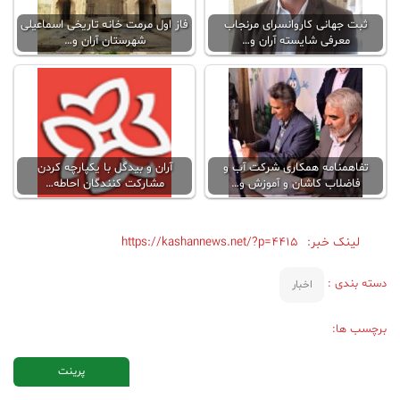
ثبت جهانی کاروانسرای مرنجاب
فاز اول مرمت خانه تاریخی اسماعیلی
معرفی شایسته آران و…
شهرستان آران و…
تفاهمنامه همکاری شرکت آب و
آران و بیدگل با یکپارچه کردن
فاضلاب کاشان و آموزش و…
مشارکت کنندگان احاطه…
لینک خبر:
https://kashannews.net/?p=4415
دسته بندی :
اخبار
برچسب ها:
پرینت