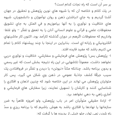
بر سر آن است كه راه نجات كدام است؟
در يك كلام و خلاصه آن كه با شيوه هاي نوين پژوهش و تحقيق در جهان
آشنا گرديم و به جاي انباشتن ذهن و روان نوآموزان و دانشجويان، شيوه
هاي خلاقيت و نوآوري را به آنها بياموزيم و في المثل به جاي تشويق
محفوظات علمي و قرآني و علوم انساني آنان را به تعمق و تفكّر – ولو غلط-
واداريم كه محفوظات اگرهم در دوران گذشته كارآمد بود، اكنون كار ماشينهاي
الكترونيكي و رايانه اي است. بنابراين در اينجا با چند پيشنهاد كلام را تمام
مي كنيم باشد كه مفيد فايده افتد.
1- پژوهش بس! پژوهش هاي فرمايشي و سفارشي، خلاقيت و نوآوري درپي
نخواهد داشت، معمولاً تلاشهايي در اين راه نتيجه بخش است كه غير رسمي
و بدون برنامه باشد. چنانكه مثلاً «نيوتن» با ديدن و تفكّر در فروافتادن يك
سيب جرقّة كشف جاذبة عمومي در ذهن وي شكل مي گيرد، پس كار
متوليان پژوهش مي تواند در اين خلاصه شود كه چنين اذهان و افكاري را
شناسايي كنند و كارشان را تسهيل نمايند، زيرا سفارش هاي فرمايشي و
آماري راهي به دهي نخواهد برد.
2- ارادة حقيقي متولّيان امر در باب پژوهش، ولو امروزه ظاهراً به ضرر
سازمانها يا نهادها يا افكاري باشد به هوش باشيم كه با برنامه ريزي و سدّ
راه شدن نمي توان جلو خيلي از پديده ها را گرفت كه: