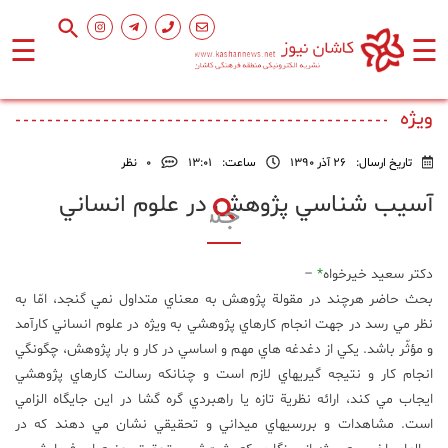
☰
☰
صفحه
ویژه
اصلی
تاریخ ارسال:
26 آذر 1390
ساعت:
۱۳:۰۱
0
نظر
اجتماعی
آسيب شناسي پژوهش در علوم انساني
فرهنگ
و
دكتر سعيد خيرخواه
*
–
هنر
بحث حاضر هرچند در مقولة پژوهش به معناي متداول نمي گنجد، امّا به
نظر مي رسد در جهت انجام كارهاي پژوهشي به ويژه در علوم انساني كارآمد
ورزشی
و مؤثّر باشد. يكي از دغدغه هاي مهم و اساسي در كار و بار پژوهش، چگونگي
انجام كار و نتيجه گيريهاي لازم است و چنانكه رسالت كارهاي پژوهشي
ايجاب مي كند، ارائه نظرية تازه يا راهبردي گره گشا در اين جايگاه الزامي
محیط
زیست
است. مشاهدات و بررسيهاي ميداني و تحقيقي نشان مي دهند كه در