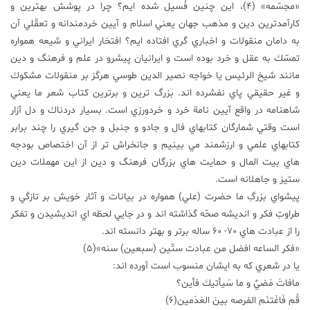
«مجسّمه» (4)، اين چنين فُسيل شده ايم؟ چرا در پوشش بهترين و
كارآمدترين دين و مذهب جهان يعني اسلام و آيين خردمندانه و تعقّلي آن
به دامان منقولات و اخباري گري افتاده ايم؟ افتخار ايراني و شيعه همواره
تمسّك به عقل و خرد بوده است و ايرانيان پيشرو در علم و فرهنگ و دين
مانند شيخ الرئيس يا خواجه نصير الدين طوسي هرگز بر منقولات مشكوك
و غير حقيقي پاي نفشرده اند. بزرگ ترين و برترين كتاب شعر ما يعني
شاهنامه در واقع آيين نامة خرد و خردورزي است. بسيار دردناك و دل آزار
است وقتي شمارگان كتابهاي فال و جادو و جنبل و جن گيري را چند برابر
كتابهاي علمي و ارزشمند مي بينيم و جانخراش تر از آن اختصاص بودجه
هاي بيت المال و حمايت هاي بزرگان فرهنگ و دين از اين مهملات دين
ستيز و جاهلانه است.
پيشواي بزرگِ ما حضرت (علي) همواره در بيانات و آثار خويش بر تازگي و
طراوتِ فكر و انديشه صحّه گذاشته اند و در جايي لحظه اي انديشيدن و تفكر
را از عبادت هاي 70- 60 ساله برتر و بهتر دانسته اند.
«فكر الساعه افضل من عبادت ستّين (سبعين) سنه»(5)
يا در شعري كه به ايشان منسوب است آورده اند:
مافاتَ مَضيَْ و ما سَيأتيك فأين؟
قُم فَاغَتنَم الفرصه بينَ العَدَمين(6)