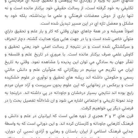
سالهاي اخير به ويژه از روزگاري كه پژوهش و تحقيق جنبه اي فرمايشي و
تكليفي به خود گرفته است، از رسالت حقيقي خود بركنار مانده است و نه
علم
تنها باري از دوش معضلات فرهنگي و علمي ما برنداشته، بلكه خود به
و
فناوری
مشكل و معضل تازه اي در اين مسير تبديل شده است.
اصولاً هميشه و در همة جاهاي جهان وقتي كه كار و بار علم و تحقيق داراي
متولّي خاصي شده است و يا در جهت هايي ويژه هدايت گشته، دچار انحراف
عکس
و سرگشتگي شده است و در نتيجه از رسالت اصلي خود يعني تحقيق و
كاوش علمي صرف بركنار مانده است. با مروري در تاريخ علم و فلسفه و
پادکست
تفكّر جهان به سادگي مي توان اين پديده را مشاهده نمود. وقتي به تاريخ
ايران مي نگريم مي بينيم در روزگاراني كه متولّيان علم و دانش حالتي
رسمي و حكومتي داشته اند ريشه هاي تحقيق و نوآوري در علوم خشكيده
مجله
فرهنگی
است و برعكس در زمانهايي كه اين علوم بدون سرپرست و آزاد ميان مردم
و
رايج بوده اند نتايجي بسيار درخشان و جاودانه در پي داشته اند. دراينجا به
هنری
چند نمونة تاريخي و اجتماعي اشاره مي شود و ان شاءالله تفصيل بحث را در
فرصتي ديگر پي خواهيم گرفت.
قرن هاي 3 و 4 هجري از دوره هايي است كه ايرانيان در علم و دانش و
فرهنگ كارهايي جاودانه و كارستان كرده اند. و اين دوراني است كه به واسطة
جدايي فرهنگ اسلامي از ايران باستان و رهايي و آزادي نسبي آن دوران،