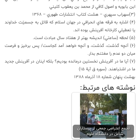
ابن بابويه و اصول كافي از محمد بن يعقوب كليني
(3)سهراب سپهري – هشت كتاب- انتشارات طهوري – 1368
(4) اشاره به فرقه هاي انحرافي در جهان اسلام كه قائل به جسميّت خداوند
يا تعطيلي كارخانه آفرينش بوده اند.
(5) لحظه (ساعتي) انديشه بهتر از هفتاد سال عبادت است.
(6) آنچه گذشت، گذشت، و آنچه خواهد آمد كجاست/ پس برخيز و فرصت
ميان دو عدم را مغتنم بدار.
(7) آيا ما در آفرينش نخستين درمانده بوديم؟ بلكه اينان در آفرينش جديد
ما در اشتباهند. (سوره ق آية 15)
بهشت پنهان شماره 18 آذرماه 1388
نوشته های مرتبط:
تجمع اعتراضی جمعی از پرستاران
شاغل در دانشگاه علوم…