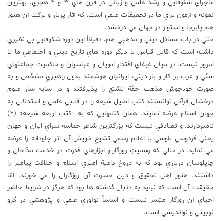
ماجراي شكوفايي و رشد علمي و زباني در قرن هاي 3 و 4 هجري، بهترين
نمونه و آزمون براي ما در تحقيقات علمي است، كه آثار پربار و بركت آن هنوز
هم پابرجا و استوار در جهان مي درخشد.
حتي در باب مسائل ديني و مذهبي هم، دقيقاً اين دوره شكوفايي بي نظيري
داشته است كه قابل قياس با ديگر دوره هاي تاريخ ديني و اجتماعي ما تا
امروز نيست. در ميان غوغاي اقتدار امويان و عباسيان و حاكميت جماعتهاي
سنّي و عرب بر كار و بار ديني، ايرانيانِ هوشمند بدون راهبريِ مشخّص و به
صورت خودجوش مذهب حقّة تشيّع را پذيرفتند و در سايه سار علوم
درخشان قرآني توانستند كتب اصيل شيعه را در قالبي علمي و استدلالي به
جهان اسلام عرضه نمايند. همان كتابهايي كه به «كتب اربعة شيعه» (2)
نامبردارند. و تصادفي نيست كه بزرگترين شاعر حماسه سراي ايران و جهان
يعني فردوسي طوسي با اعلام رسمي تشيعِ خويش آن اثر جاودانه را عرضه
مي نمايد. در حالي كه رسميتِ روزگار و ابزارهاي قدرت در خدمت مدّاحان و
چاپلوسان درباري بود كه به دروغ داعية اميري اسلام و خلافتِ پيامبر را
داشتند. هنوز اهل تحقيق و دين حسرت آن روزگاران را مي خورند. امّا
حقيقت آن است كه نبايد به دنبال گذشته ها بود كه هرگز در شرايط حاضر
احياي آن روزگار ميّسر نيست و اساساً نوآوري علمي و پژوهشي در گرو
نوبيني و نوانديشي است.