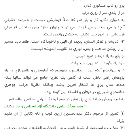
پري رو تاب مستوري ندارد
در ار بندي سر از روزن برآرد
به عنوان مثال، كار و بار هنر كه اصلاً فرمايشي نيست و هنرمند حقيقي
آنچه را مي بيند و مي فهمد نمي تواند پنهان سازد پس ساختن فيلمهاي
فرمايشي، در اين باب كشتي به خشكي راندن است.
3- انديشه و تفكر انسان، پديده اي الهي و ناخودآگاه است، فقط بايد مسير
آن را روشن ساخت و بس، نيازي به تقويت انديشه نيست:
تو پاي به راه درنه و هيچ مپرس
خود راه بگويدت كه چون بايد رفت
4- و سرانجام آنكه اين را بدانيم و بفهميم كه آمارسازي و ظاهربازي در راه
پژوهش راهي باطل است كه گاهي يك نظرية جامع مي تواند سالها بلكه
صدها سال براي ما افتخار آفرين باشد چنانكه نظرية حركت جوهري
ملاصدراي شيرازي در عرفان و فلسفه اين گونه بود.
به اميد رويش جوانه هاي پژوهش در بوم فرهنگ ايراني اسلامي- والسلام
*عضو هيأت علمي دانشگاه آزاد اسلامي واحد كاشان
(1) تعبير از مرحوم دكتر عبدالحسين زرين كوب و نام كتابي از آن فقيد
بزرگ.
(2) تهذيب و استبصار از شيخ طوسي، من لايحضره الفقيه از محمد بن علي