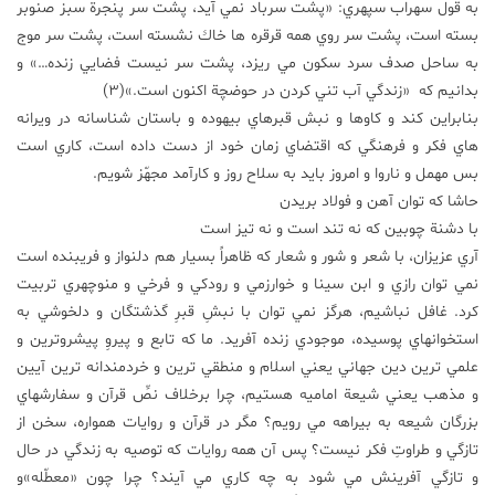
به قول سهراب سپهري: «پشت سرباد نمي آيد، پشت سر پنجرة سبز صنوبر
بسته است، پشت سر روي همه قرقره ها خاك نشسته است، پشت سر موج
به ساحل صدف سرد سكون مي ريزد، پشت سر نيست فضايي زنده…» و
بدانيم كه «زندگي آب تني كردن در حوضچة اكنون است.»(3)
بنابراين كند و كاوها و نبش قبرهاي بيهوده و باستان شناسانه در ويرانه
هاي فكر و فرهنگي كه اقتضاي زمان خود از دست داده است، كاري است
بس مهمل و ناروا و امروز بايد به سلاح روز و كارآمد مجهّز شويم.
حاشا كه توان آهن و فولاد بريدن
با دشنة چوبين كه نه تند است و نه تيز است
آري عزيزان، با شعر و شور و شعار كه ظاهراً بسيار هم دلنواز و فريبنده است
نمي توان رازي و ابن سينا و خوارزمي و رودكي و فرخي و منوچهري تربيت
كرد. غافل نباشيم، هرگز نمي توان با نبشِ قبرِ گذشتگان و دلخوشي به
استخوانهاي پوسيده، موجودي زنده آفريد. ما كه تابع و پيروِ پيشروترين و
علمي ترين دين جهاني يعني اسلام و منطقي ترين و خردمندانه ترين آيين
و مذهب يعني شيعة اماميه هستيم، چرا برخلاف نصِّ قرآن و سفارشهاي
بزرگان شيعه به بيراهه مي رويم؟ مگر در قرآن و روايات همواره، سخن از
تازگي و طراوتِ فكر نيست؟ پس آن همه روايات كه توصيه به زندگي در حال
و تازگي آفرينش مي شود به چه كاري مي آيند؟ چرا چون «معطّله»و