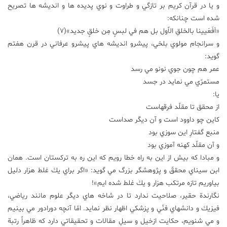
و يا در قرآن كريم بر تازگي و طراوت و نوي پديده ها و انديشه ها تصريح
شده است چنانكه:
«اَفَعَيينا بالخلقِ الاّول بل هم في لبسٍ مِن خلقٍ جديد»(7)
و سرانجام مولوي بلخي، پيشرو انديشه هاي پيشرو عرفاني در قرن هفتم
گويد:
عمر هم چون جوي نونو مي رسد
مستمرّي مي نمايد در جسد
يا:
از محقق تا مقلّد فرقهاست
كاين چو داوود است و آن ديگر صداست
منبع گفتارِ اين سوزي بود
و آن مقلّد كهنه آموزي بود
و مبادا كه بيش از اين به راه خطا رويم كه اين ره به تركستان است. همان
ابن سيناي محققّ و پژوهشگر بزرگ مي گويد: «اگر براي يك غلط هزار دليل
بياوريم تازه مرتكب هزار و يك غلط شده ايم»!
نگارندة حقير، صلاحيت ندارد تا در شاخه هاي ديگر علوم مانند رياضي،
فيزيك و دانشهاي فنّي و پزشكي اظهار نظر نمايد. امّا آنچه دورادور مي بينيم
و مي شنويم، حكايت ازخيل و سيلِ مقالات و تحقيقاتي دارد كه ظاهراً رتبة