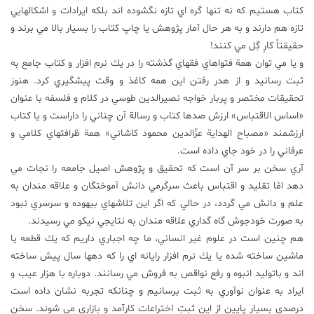
كتاب هستيم كه نه تنها گره اي تازه نگشوده اند بلكه ايرادات و اشكالهايي
تازه هم دارند و به هر حال آمار پژوهش يا چاپ كتاب را بسيار بالا مي برند و
حقيقتاً كارِ گِل مي كنند!
و يا مي توان همة فتواهاي فقهاي گذشته را در يك نرم افزار و كتاب جامع به
ثبت رسانيد و از هدر رفتن اين همه كاغذ و وقت پيشگيري كرد. هنوز
تحقيقات مختصر و پربار خواجه نصيرالدين طوسي در كلام و فلسفه با عنوان
«اساس الاقتباس» ارزش صدها كتاب و رسالة آن چناني را داراست و يا كتاب
ارزشمند «مصباح الهداية عزّالدين محمود كاشاني» همة ظرافتهاي كلامي و
عرفاني را در خود جاي داده است.
آري سخن بر سر آن است كه تحقيق و پژوهش اصيل جامعه را نجات مي
دهد امّا تقليد و اقتباس باعث سرگرمي دانش آموختگان و علاقه مندان به
علم و دانش مي گردد، در حالي كه اگر اين تلاشهاي بيهوده و سرسري نبود
به صورت خودجوش گاه گداري علاقه مندان به نتايجي نيكو مي رسيدند.
هم چنين است در علوم غير انساني، ما چه اجباري داريم كه يك قطعه يا
ماشين ساخته شده يا يك نرم افزار رايانه اي را كه دهها سال پيش ساخته
اند و باتوليد انبوه و رفع نواقص به فروش مي رسانند. دوباره با هزار عيب و
ايراد به عنوان نوآوري به ثبت برسانيم و چنانكه تجربه نشان داده است
درصدي بسيار پايين از اين ثبتِ اختراعات كارآمد و بازاري مي شوند. سخن