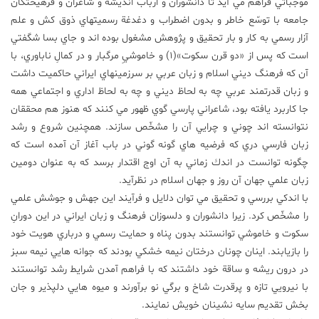
موجباتي فراهم مي آيد تا دانشوران و ارباب انديشه و شاعران و فرهيختگان
جامعه با توسّع خاطر و بدون اضطراب و دغدغة رسميتهاي ذوق كش و علم
آزار رسمي به كار و بار تحقيق و پژوهش مشغول بوده اند و جاي بسا شگفتي
است كه پس از «دو قرن سكوت»(1) و خاموشيِ مرگبار و در كمالِ ناباوري، با
آن كه فرهنگ ديني اسلام و زبان عربي بر سرزمينهاي ايراني حاكميت داشت
و زبان قدرتمند عربي چه به لحاظ ديني و چه به لحاظ اداري و اجتماعي همه
جا كاربرد يافته بود، شاعراني پارسي گوي ظهور مي كنند كه هنوز هم محققان
نتوانسته اند چوني و چرايي آن را مشخّص سازند. همچنين شروع و رشد
زبان فارسي دري كه فرضيه هاي گونه گوني در باب آغاز آن آمده است كه
چگونه توانست در اندك زماني به آن اوج اقتدار برسد كه به عنوان دومين
زبان علمي جهان آن روز و جهان اسلام در نظرآيد.
با اندكي بررسي و تحقيق مي توان دلايل و فرآيند اين جهش و جوشش علمي
را مشخّص كرد. زيرا دانشوران و دلسوزان فرهنگ و زبان ايراني در اين دورانِ
سكوت و خاموشي توانستند بدون پناه و حمايت رسمي و درباري هويت خود
را بازيابند. اينان چونان درختان نيمه خشكي بودند كه جوانه هايي نيمه سبز
در درون ريشه و ساقة خود داشتند كه با فراهم آمدن شرايط رشد توانستند
با نيرويي تازه و پرقدرت شاخ و برگي نو برآورند و ميوه هايي دلپذير و جان
بخش تقديم سايه نشينان خويش نمايند.