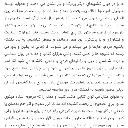
ما را در ميان كشورهاي ديگر پربرگ و بار نشان مي دهند و همواره توسط
متولّيان امر تنها ملاك پيشرفت را تعدادِ مقالات چاپ شده در مجلّات بين
المللي و داخلي عنوان مي كنند. امّا به هر حال انتظار آن است كه پس از
سالها و دهه ها، نتايج اين پژوهشها و تحقيقات بي بديل! را ببينيم و انتظار
داريم براي فراهم ساختن يك پيچ ناقابل و يك وسيلة فنيِ كم ارزش صنعت
و كشاورزي و يا پزشكي، اين همه درمانده و مضطر نباشيم. به ياد داشته
باشيم مردم. آمارها را مي بينند و مي شنوند امّا زماني به يقين و باور مي
رسند كه نتيجه ها را لمس كنند. وقتي هزاران كتاب و مقاله در روان شناسي
و مردم شناسي و دين و رفتارهاي فردي و جمعي نگاشته مي شود امّا آمار
ناهنجاريها و كژرويها روز به روز بيشتر مي شود پس چرا اين همه منابع خود
را تلف مي كنيم؟ وقتي كه صدها كتاب رونويسي شده يا بي محتوا چاپ مي
شود و بازهم بايد براي يافتن يك موضوع عادي و رايج و يا گشودن گره اي
ديني مجبور شويم به گذشته هاي دور مراجعه نماييم.
به عنوان مثال مي توان كتابي مانند كليله و دمنه را كه مرحوم استاد مينوي
سالها براي تصحيح آن زحمت كشيده اند ملاك قرار دهيم و اگر هم نقصان يا
ضعفي در كار بوده است به صورت گروهي رفع كرده و براي هميشه آن را چاپ
كنيم و در اختيار علاقه مندان و دانشجويان قرار دهيم و به همين قياس
سايرِ متون مهم ادبي. در حالي كه هر روز و ماه شاهد چاپ هاي جديد از