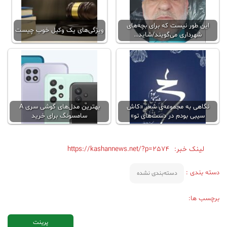
این طور نیست که برای بچه‌های
ویژگی‌های یک وکیل خوب چیست
شهرداری می‌گویند/شاید…
نگاهی به مجموعه‌ی شعر «کاش
بهترین مدل‌های گوشی سری A
سیبی بودم در دست‌های تو»
سامسونگ برای خرید
لینک خبر:
https://kashannews.net/?p=2574
دسته بندی :
دسته‌بندی نشده
برچسب ها:
پرینت