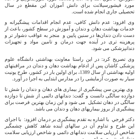
مورد فیشورسیلانت برای دانش آموزان این مقطع در سال
علم
تحصیلی جاری انجام شده است.
و
فناوری
وی افزود: عدم دانش کافی، عدم انجام اقدامات پیشگیرانه و
خدمات بهداشت دهان و دندان و آموزش در سطح کشور، باعث از
دست دادن دندان‌ها در سنین پایین و
منجر به عواقب دشوار تر و
عکس
پرهزینه تری در آینده جهت درمان و تامین مواد و تجهیزات
دندانپزشکی می شود.
وی تصریح کرد: در این راستا معاونت بهداشتی دانشگاه علوم
پادکست
پزشکی کاشان پس از ادغام بهداشت دهان و دندان در مراقبتهای
اولیه بهداشتی از سال 1389، برای اولین بار در کشور، طرح یونیت
مجله
سیار به صورت آزمایشی را در مدارس ابتدایی به اجرا در آورد.
فرهنگی
وی بهترین سن پیشگیری از بیماری های دهان و دندان را شش تا
و
دوازده سالگی دانست و گفت: دندانهای دائمی از شش تا دوازده
هنری
سالگی در دهان تشكيل
می شود و این زمان بهترین فرصت برای
پیشگیری از بروز بیماریهای دهان و دندان می باشد.
دكتر فرجي
با اشاره به تقدم پیشگیری بر درمان افزود:
با اجرای
این طرح و تداوم آن در سالهای آینده شاهد کاهش چشمگیر
شاخص ارزیابی سلامت دندانهای دائمی و شاخص ارزیابی سلامت
دندانهای شیری خواهیم بود.