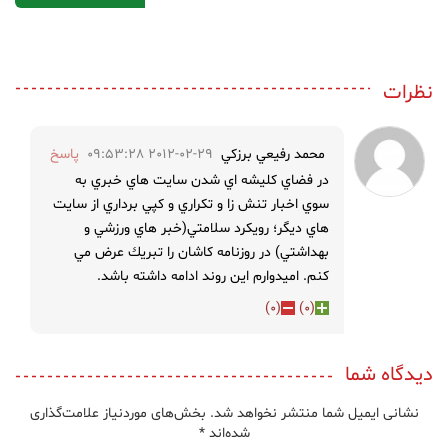
نظرات
محمد رفيعي برزكي
2012-02-29 09:53:28
پاسخ
در فضاي كليشه اي شدن سايت هاي خبري به
سوي اخبار تنش زا و تكراري و كپي برداري از سايت
هاي ديگر؛ رويكرد سلامتي(خبر هاي ورزشي و
بهداشتي) در روزنامه كاشان را تبريك عرض مي
كنم. اميدوارم اين روند ادامه داشته باشد.
)
0
(
)
0
(
دیدگاه شما
نشانی ایمیل شما منتشر نخواهد شد.
بخش‌های موردنیاز علامت‌گذاری
شده‌اند
*