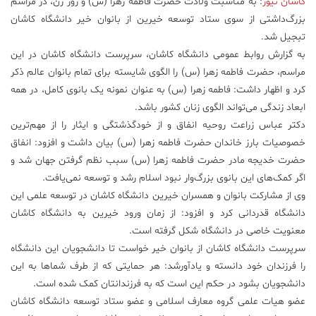
کاشان نیوز
: به مناسبت ولادت حضرت فاطمه زهرا (س) و روز زن، در مراسم
بزرگ‌داشتی از سوی ستاد توسعه خیرین از بانوان خیر دانشگاه کاشان
علم
و
تبجیل شد.
فناوری
به گزارش روابط عمومی دانشگاه کاشان، سرپرست دانشگاه کاشان در این
مراسم، حضرت فاطمه زهرا (س) را الگوی شایسته برای تمام بانوان عالم ذکر
کرد و اظهار داشت: فاطمه زهرا (س) به عنوان نمونه یک بانوی کامل، در همه
عکس
ابعاد زندگی می‌تواند الگوی زنان کشور باشد.
دکتر عباس زراعت روحیه انفاق و از خودگذشتگی و ایثار را از مهم‌ترین
پادکست
خصوصیات بارز خاندان حضرت فاطمه زهرا (س) بیان داشت و افزود: انفاق
حضرت خدیجه مادر حضرت فاطمه زهرا (س) سبب نظم گرفتن جهان شد و
مجله
اگر کمک‌های این بانوی بزرگ‌وار نبود اسلام رشد و توسعه نمی‌یافت.
فرهنگی
وی از مشارکت بانوان و همسران خیرین دانشگاه کاشان در توسعه علمی این
و
دانشگاه قدردانی کرد و افزود: از زمان ورود خیرین به دانشگاه کاشان
هنری
معنویت خاصی در دانشگاه شکل گرفته است.
سرپرست دانشگاه کاشان از بانوان خیر خواست تا دانشجویان این دانشگاه
را فرزندان خود دانسته و یادآورشد: هر حمایتی که از طرف شما‌ها به این
دانشجویان بشود در حکم این است که به فرزندانتان کمک شده است.
عضو هیات علمی گروه معارف اسلامی و عضو ستاد توسعه دانشگاه کاشان