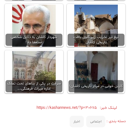
تیغ تیز تخریب زیر گلوی بافت
شهردار کاشان به دلایل شخصی
تاریخی کاشان
استعفا داد!
سرقت در یکی از بناهای تحت تملک
کارتن خوابی در مرکز تاریخی کاشان!
اداره میراث فرهنگی،…
لینک خبر:
https://kashannews.net/?p=30675
دسته بندی :
اجتماعی
اخبار