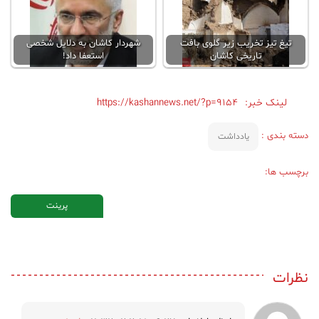
تیغ تیز تخریب زیر گلوی بافت
شهردار کاشان به دلایل شخصی
تاریخی کاشان
استعفا داد!
لینک خبر:
https://kashannews.net/?p=9154
دسته بندی :
یادداشت
برچسب ها:
پرینت
نظرات