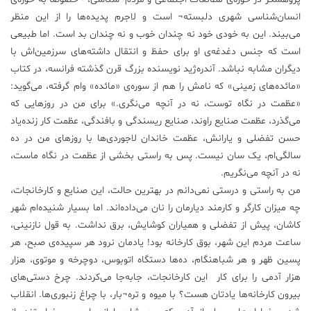
انسان‌شناسی شهری دلبسته¬ است و لاجرم پدیده‌ها را از این منظر
می‌بیند. این به خودی خود نه چندان خوب و نه چندان بد است. اما طبیعی
است که جنس دغدغه‌ی او برای حفظ و انتقال داشته‌های سرزمین‌اش با
دیگران مشابه نباشد. آندره‌ژید نویسنده بزرگ قرن گذشته فرانسه، در کتاب
«مائده‌های زمینی» که نامش را هم از سوره‌ی «مائده» وام گرفته، می‌گوید:
«عظمت در نگاه توست، نه در آنچه می‌نگری.» برای من در روزهایی که
می‌گذرد، عظمت صنایع راوند، صنایع ریسندگی و بافندگی، عظمت کار زنده‌یاد
حسن تفضلی و یارانش، عظمت خاندان لاجوردی‌ها با روزهای من در ده
سالگی‌ام، یک سان نیست. پس به راستی بخشی از عظمت در نگاه ماست،
نه در آنچه می‌نگریم.
من به راستی و درستی نمی‌دانم در بهترین حالت، این صنایع و کارخانجات،
چه میزان کارگر و کارمند دیارمان را نان می‌داده‌اند. اما بسیار شنیده‌ام شهر
کاشان، پیش از تفضلی و همیاران کوشایش، برق نداشت. به قول نازنینی،
ساعت مردم این شهر، بوق کارخانه بود! یادمان نرود هر سپیده‌ی صبح، هر
پسین ظهر و هر شباهنگام، ده‌ها دستگاه اتوبوس، دوچرخه و موتوی، هزار
هزار آدمی را برای کار این کارخانجات، جابه‌جا می‌کردند. چرخ دستی‌های
بیرون کارخانه‌ها یادتان هست؟ با میوه و تره¬بار، با چراغ زنبوری‌ها. انقلاب