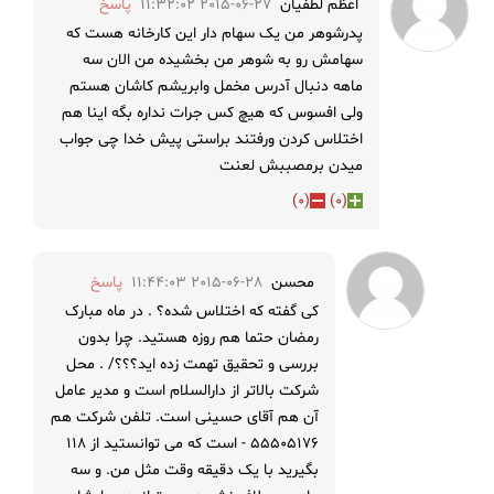
اعظم لطفیان
2015-06-27 11:32:02
پاسخ
پدرشوهر من یک سهام دار این کارخانه هست که
سهامش رو به شوهر من بخشیده من الان سه
ماهه دنبال آدرس مخمل وابریشم کاشان هستم
ولی افسوس که هیچ کس جرات نداره بگه اینا هم
اختلاس کردن ورفتند براستی پیش خدا چی جواب
میدن برمصببش لعنت
)
0
(
)
0
(
محسن
2015-06-28 11:44:03
پاسخ
کی گفته که اختلاس شده؟ . در ماه مبارک
رمضان حتما هم روزه هستید. چرا بدون
بررسی و تحقیق تهمت زده اید؟؟؟/ . محل
شرکت بالاتر از دارالسلام است و مدیر عامل
آن هم آقای حسینی است. تلفن شرکت هم
۵۵۵۰۵۱۷۶ - است که می توانستید از ۱۱۸
بگیرید با یک دقیقه وقت مثل من. و سه