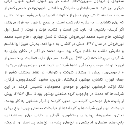
سعیدی و فریدون شیرین¬کام. کتاب در زیر عنوان اصلی، عنوان فرعی
دیگری نیز دارد. « سرمایه‌داری خانوادگی، خاندان لاجوردی» در حجمی کمتر از
سیصد صفحه، تلاش چهار نسل از خانواده لاجوردی را می‌شود خواند. کتابی
که برای کاشانیان، به مثابه نان شب است، یا صبح یا ظهر. چه فرق می‌کند،
اگر گرسنه باشیم. که نان، نان است و کتاب، قوَت و قوت. از نسل اول
ایشان، حاج سید محمد نیل‌فروش نوشته تا نسل چهارم. «حاج سید محمد
نیل‌فروش در سال 1247 ه.ش در کاشان به دنیا آمد. پدرش میرزا ابوالقاسم
و مادرش ملقب به خانم بزرگ بود سید محمد در آغاز در دکان بزازی به
شاگردی می‌پرداخت» (ص 34) این قصه، سر دراز دارد. فعالیت چند نسل از
این خانواده، موجب پدیدآیی ده‌ها شرکت و کارخانه در سرزمین‌مان می‌شود.
« لاجوردی‌ها، بیش از هشتاد شرکت و کارخانه در نقاط مختلف کشور از
جمله تهران، کاشان، بهشهر، کرمانشاه، قزوین، مشهد، گنبدکاووس، گرگان،
نکا، اراک، خرمشهر، نوشهر و حومه‌ی محمودآباد تاسیس کردند. در این
شرکت‌ها که عمدتا در چارچوب گروه صنعتی بهشهر بود تا سال 1357، بیش
از پانزده ‌هزار مهندس، کارشناس، مدیر، کارمند و کارگر مشغول به کار بودند.
تولیدات مهم این شرکت‌ها و کارخانه‌ها از تولیدات صنعتی چون انواع روغن
نباتی، صابون‌ها، پودرهای رختشویی، قوطی و کارتن برای بسته‌بندی،
پارچه‌های مخملی، ابریشمی و نخ‌های پنبه‌ای، نخ‌های پلی‌استر و اکرلیک،