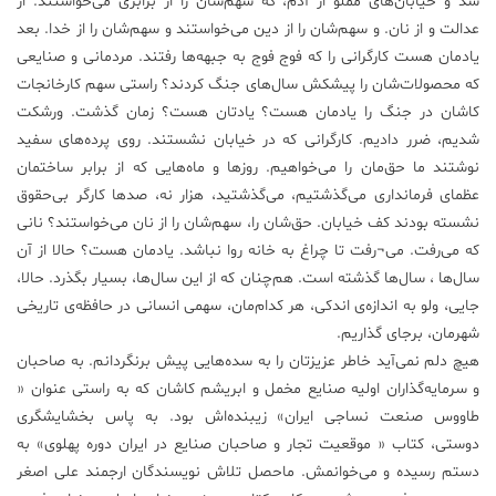
شد و خیابان‌های مملو از آدم، که سهم‌شان را از برابری می‌خواستند. از
عدالت و از نان. و سهم‌شان را از دین می‌خواستند و سهم‌شان را از خدا. بعد
یادمان هست کارگرانی را که فوج فوج به جبهه‌ها رفتند. مردمانی و صنایعی
که محصولات‌شان را پیشکش سال‌های جنگ کردند؟ راستی سهم کارخانجات
کاشان در جنگ را یادمان هست؟ یادتان هست؟ زمان گذشت. ورشکت
شدیم، ضرر دادیم. کارگرانی که در خیابان نشستند. روی پرده‌های سفید
نوشتند ما حق‌مان را می‌خواهیم. روزها و ماه‌هایی که از برابر ساختمان
عظمای فرمانداری می‌گذشتیم، می‌گذشتید، هزار نه، صدها کارگر بی‌حقوق
نشسته بودند کف خیابان. حق‌شان را، سهم‌شان را از نان می‌خواستند؟ نانی
که می‌رفت. می¬رفت تا چراغ به خانه روا نباشد. یادمان هست؟ حالا از آن
سال‌ها ، سال‌ها گذشته است. هم‌چنان که از این سال‌ها، بسیار بگذرد. حالا،
جایی، ولو به اندازه‌ی اندکی، هر کدام‌مان، سهمی انسانی در حافظه‌ی تاریخی
شهرمان، برجای گذاریم.
هیچ دلم نمی‌آید خاطر عزیزتان را به سده‌هایی پیش برنگردانم. به صاحبان
و سرمایه‌گذاران اولیه صنایع مخمل و ابریشم کاشان که به راستی عنوان «
طاووس صنعت نساجی ایران» زیبنده‌اش بود. به پاس بخشایشگری
دوستی، کتاب « موقعیت تجار و صاحبان صنایع در ایران دوره پهلوی» به
دستم رسیده و می‌خوانمش. ماحصل تلاش نویسندگان ارجمند علی اصغر