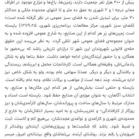
بیش از 200 هزار نفر جمعیت دارند، زمین‌ها، باغ‌ها و مزارع موجود در اطراف
معابر درجه 1 و 2 شهری به عمق ده‌ متر و تا انتهای محدوده ملکی و حداکثر
30 متر، برای تبدیل شدن به فضای سبز عمومی در نظر گرفته شده است»
(فضای سبز شهری، مرکز مطالعات برنامه‌ریزی شهری، 1379،25) بایسته
است زمین‌های بَرِ هر کدام از این صنایع، به شارع عمومی افزوده شده و به
عنوان مجموعه‌ی فضای عمومی شهر تلقی گردد. به نظر می‌رسد این حقوق
حقه‌ی قانونی شهروندان این شهر تا درازنای تاریخی باشد که بی‌حضور ما
همگان، و با حضور آیندگان‌مان ادامه خواهد داشت. حفظ بناها ولو به شکل
یادمانی‌اش، وظیفه‌ای همگانی است. کارخانجات مخمل و ابریشم، ریسندگی
و بافندگی و دیگر و دیگر، عمدتا سهامی عام بوده، ولو به شکل خاص نیز
اداره می‌شده، چند دهه است از مواهب و برکات نظام‌، وجه عام یافته است.
بایسته و حتمی است بخش‌هایی از هر کدام این مکان‌ها و صنایع، به
انتخاب آگاهان، به عنوان موزه‌ی آن صنایع حفظ شود. بایسته است اسناد و
مدارک مرتبط با سال‌های ساخت و پروراندشان، سال‌های کارآمدی‌شان و نیز
روزگار از کارافتادگی¬ و تخریب‌شان‌، و به امید بسیار انتقال‌شان به خارج از
محدوده‌ی شهری و کارآمدی و نوآمدی مجددشان، بی‌هیچ کم و کاست، ثبت
و ضبط شود. باشد که شکست‌ها و پیروزی‌هامان، آینده‌ای روشناتر از
امروزمان را رقم بزند. روشنای آینده، بی‌تماشای واقع بیننانه‌ی امروز، میسر