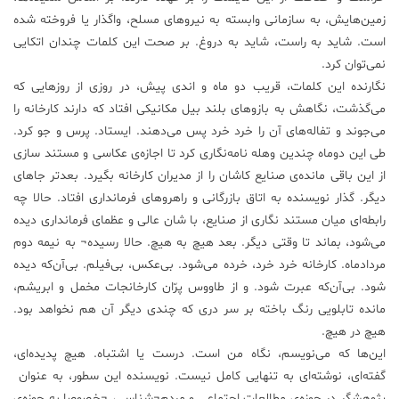
زمین‌هایش، به سازمانی وابسته به نیروهای مسلح، واگذار یا فروخته شده
علم
است. شاید به راست، شاید به دروغ. بر صحت این کلمات چندان اتکایی
و
فناوری
نمی‌توان کرد.
نگارنده این کلمات، قریب دو ماه و اندی پیش، در روزی از روزهایی که
می‌گذشت، نگاهش به بازوهای بلند بیل مکانیکی افتاد که دارند کارخانه را
عکس
می‌جوند و تفاله‌های آن را خرد خرد پس می‌دهند. ایستاد. پرس و جو کرد.
طی این دوماه چندین وهله نامه‌نگاری کرد تا اجازه‌ی عکاسی و مستند سازی
پادکست
از این باقی مانده‌ی صنایع کاشان را از مدیران کارخانه بگیرد. بعدتر جاهای
دیگر. گذار نویسنده به اتاق بازرگانی و راهروهای فرمانداری افتاد. حالا چه
رابطه‌ای میان مستند نگاری از صنایع، با شان عالی و عظمای فرمانداری دیده
مجله
فرهنگی
می‌شود، بماند تا وقتی دیگر. بعد هیچ به هیچ. حالا رسیده¬ به نیمه دوم
و
مردادماه. کارخانه خرد خرد، خرده می‌شود. بی‌عکس، بی‌فیلم. بی‌آن‌که دیده
هنری
شود. بی‌آن‌که عبرت شود. و از طاووس پرّان کارخانجات مخمل و ابریشم،
مانده تابلویی رنگ باخته بر سر دری که چندی دیگر آن هم نخواهد بود.
هیچ در هیچ.
این‌ها که می‌نویسم، نگاه من است. درست یا اشتباه. هیچ پدیده‌ای،
گفته‌ای، نوشته‌ای به تنهایی کامل نیست. نویسنده این سطور، به عنوان
پژوهشگر در حوزه‌ی مطالعات اجتماعی و مردم¬شناسی، ¬خصوصا به حوزه‌ی