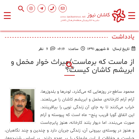
☰
☰
صفحه
اصلی
یادداشت
تاریخ ارسال:
5 شهریور 1391
ساعت:
۰۶:۱۶
6
نظر
اجتماعی
از ماست که برماست/میراث خوار مخمل و
ابریشم کاشان کیست؟
فرهنگ
و
هنر
محمود ساطع-در روزهایی که می‌گذرد، لودرها و بلدوزرها،
آرام آرام کارخانه‌ی مخمل و ابریشم کاشان را می‌بلعند.
ورزشی
خراب می‌کنند تا به جای آن زندگی نویی را بیافرینند.
این اتفاق گویا قریب پنج¬ ماه است که پیوسته و آرام
صورت می‌بندد. اما دیوار بلند کارخانه، هنوز پابرجاست
محیط
زیست
و هنوز در پوسته‌ی بیرونی آن، زندگی جریان دارد و چندین و چند نگاهبان،
حراست و حفاظت از این مایملک را بر عهده دارند. بر اساس شنیده‌ها،