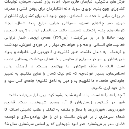
فرش‌های ماشینی، انبارهای فلزی سوله آماده برای نصب، سیمان، تولیدات
کشاورزی چون پنبه، لوبیای سویا، دانه آفتابگردان برای روغن کشی و مصرف
در روغن نباتی تا خدمات اقتصادی ـ چون تولید آب برای کشاورزان کاشان از
طریق حفر چاه‌های عمیق، سمپاشی هوایی مزارع پنبه شمال، ایجاد
کارخانه‌های پنبه‌ پاک‌کنی، تاسیس بانک بین‌المللی ایران و ژاپن، تاسیس
بیمه حافظ را در بر می‌گرفت.» (ص269) همه‌ی این‌ها، شمار فراوانی
فعالیت‌های انسانی و هم‌نوع خواهانه‌ی دیگر را در حوزه‌ی آموزش، بهداشت
و فرهنگ به دنبال داشت. هنوز کاشی‌های لاجوردین این خانواده و بنیاد
خیریه‌شان بر سر در بسیاری از مدارس و خانه‌های بهداشت روستایی نصب
است. البته با حذف نام‌شان. اما بهرتقدیر هست. در فرهنگ ایرانی
اسلامی‌مان، بسیار خوانده‌یم که نام نیک کسان را ضایع مکنیم. به تعبیر
جاودانه‌ی حافظ: « ما نگوییم بد و میل به ناحق نکنیم/ جامه‌ی کس سیه و
دلق خود ازرق نکنیم.
آنچه رفته، رفته است. و اما آنچه شاید بشود کرد؛ ازین قرار می‌تواند باشد:
شهر در گستره‌ی زیستی‌اش از آن همه‌ی شهروندان است. قوانین
شهرداری‌ها، شهرداری‌ها را مجاز و مکلف به تملک و عقب نشینی املاک، تا
شعاع سی‌متری از بر خیابان دانسته و آن را حق پیاده‌روسازی و توسعه
فضای سبز بر می‌شمارد. «در کلیه شهرهایی که بر اساس سرشماری سال 65