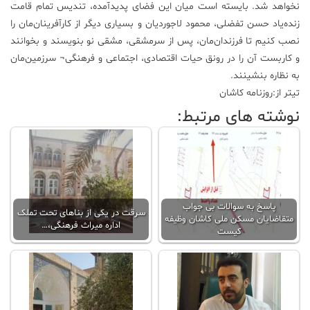
نخواهد شد. بایسته است میان این فضای پدیدآمده، تندیس تمام قامت
زنده‌یاد حسن تفضلی، محمود لاجوردیان و بسیاری دیگر از کارآفرینان‌مان را
نصب کنیم تا فرزندان‌مان، پس از سرمشقی، مشقی نو بنویسند و بخوانند
و کاربست آن را در رونق حیات اقتصادی، اجتماعی و فرهنگی¬ سرزمین‌مان
به نظاره بنشینند.
تیتر از:روزنامه کاشان
نوشته های مرتبط:
پاسخ به سوالات بی جواب
سرقت در یکی از بناهای تحت تملک
متقاضایان مسکن ملی کاشان وظیفه
اداره میراث فرهنگی،…
کیست