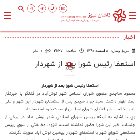
☰
☰
صفحه
اصلی
اخبار
تاریخ ارسال:
8 اسفند 1390
ساعت:
۲۱:۲۷
0
نظر
اجتماعی
استعفا رئیس شورا بعد از شهردار
فرهنگ
و
استعفا رئیس شورا بعد از شهردار
هنر
محمود ساجدي عضوی شورای اسلامی شهر نوش‌آباد در گفتگو با خبرنگار
ایمنا اظهار داشت: سيد جواد سيدي پس از استعفاي شهردار اين شهر و علي
ورزشی
رغم مخالف ساير اعضاي شوراي اسلامي از سمت خود استعفا داد.
وي با اشاره به اينكه رييس شوراي اسلامي شهر نوش آباد در برخي از
جلسات اخير اين شورا حضور نداشته است، افزود: مخالفتي از سوي رييس
محیط
زیست
مستعفي شوراي شهر با استعفاي شهردار پيشين نوش آباد صورت نگرفت.