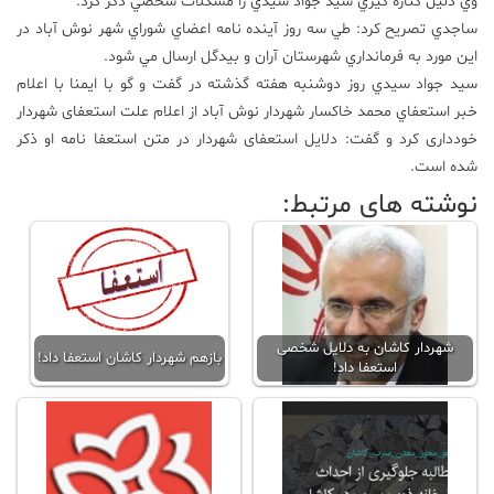
وي دليل كناره گيري سيد جواد سيدي را مشكلات شخصي ذكر كرد.
ساجدي تصريح كرد: طي سه روز آينده نامه اعضاي شوراي شهر نوش آباد در
علم
اين مورد به فرمانداري شهرستان آران و بيدگل ارسال مي شود.
و
فناوری
سيد جواد سيدي روز دوشنبه هفته گذشته در گفت و گو با ایمنا با اعلام
خبر استعفاي محمد خاكسار شهردار نوش آباد از اعلام علت استعفای شهردار
خودداری كرد و گفت: دلایل استعفای شهردار در متن استعفا نامه او ذكر
عکس
شده است.
نوشته های مرتبط:
پادکست
مجله
فرهنگی
و
هنری
شهردار کاشان به دلایل شخصی
بازهم شهردار کاشان استعفا داد!
استعفا داد!