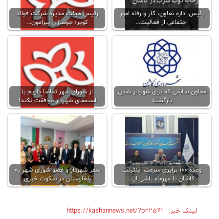
رئیس اداره تعاون، کار و رفاه امور
رئیس هیئت مدیره شرکت فولاد
اجتماعی از فعالیت…
کویر؛ جوسازی‌ پیرامون…
معاون سابقی که برای شهردار شدن
از شورای شهر تقاضا داریم با
بازگشته
استعفای شهردار موافقت نکند!
وعده 100 برابری سرعت اینترنت
سفر شهردار و عضو شورای شهر به
کاشان تا مهرماه ناشی از…
بلغارستان در سکوت خبری
لینک خبر:
https://kashannews.net/?p=2541