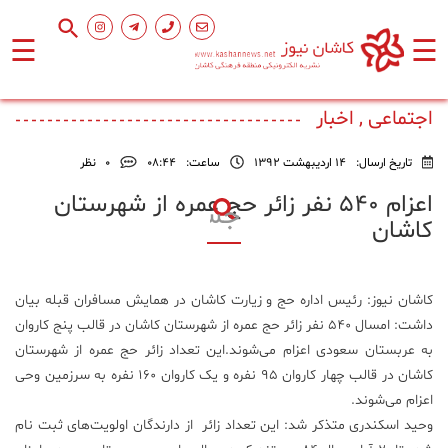
☰
☰
صفحه
اصلی
اجتماعی , اخبار
تاریخ ارسال:
14 اردیبهشت 1392
ساعت:
۰۸:۴۴
0
نظر
اجتماعی
اعزام 540 نفر زائر حج عمره از شهرستان
کاشان
فرهنگ
و
هنر
کاشان نیوز: رئیس اداره حج و زیارت کاشان در همایش مسافران قبله بیان
داشت: امسال ۵۴۰ نفر زائر حج عمره از شهرستان کاشان در قالب پنج کاروان
ورزشی
به عربستان سعودی اعزام می‌شوند.این تعداد زائر حج عمره از شهرستان
کاشان در قالب چهار کاروان ۹۵ نفره و یک کاروان ۱۶۰ نفره به سرزمین وحی
محیط
اعزام می‌شوند.
زیست
وحید اسکندری متذکر شد: این تعداد زائر از دارندگان اولویت‌های ثبت نام