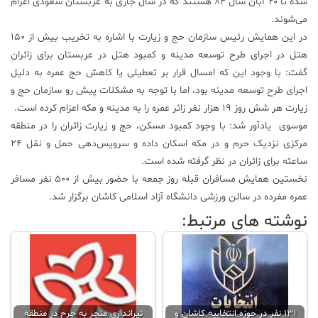
شده تا ۲۰ آبان سال ۸۴ هستند که در سال جاری به عربستان سعودی اعزام
می‌شوند.
علم
و
در این همایش رئیس سازمان حج و زیارت با اشاره به تخریب بیش از ۱۵۰
فناوری
هتل در اجرای طرح توسعه مدینه و کمبود هتل در عربستان برای زائران
گفت: با وجود این‌ که امسال قرار بر تعطیلی یا کاهش حج عمره به دلیل
اجرای طرح توسعه مدینه بود، اما با توجه به مشکلات پیش رو سازمان حج و
عکس
زیارت هر شش روز ۱۹ هزار نفر زائر عمره را به مدینه و مکه اعزام کرده است.
موسوی یادآور شد: با وجود کمبود مسکن، حج و زیارت زائران را در منطقه
پادکست
مرکزی نزدیک حرم و در مکه اسکان داده و سرویس‌دهی حمل و نقل ۲۴
ساعته برای زائران در نظر گرفته شده است.
مجله
نخستین همایش مسافران قبله روز جمعه با حضور بیش از ۵۰۰ نفر مسافر
فرهنگی
عمره مفرده در سالن ورزشی دانشگاه آزاد اسلامی کاشان برگزار شد.
و
نوشته های مرتبط:
هنری
۱۳۱ نفر در حوزه انتخابیه کاشان و
تیراندازی منجر به جرح در منطقه