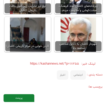
زورخانه‌های کاشان نماد فرهنگ،
تیغ تیز تخریب زیر گلوی بافت
سخت‌کوشی و مقاومت مردم…
تاریخی کاشان
شهردار کاشان به دلایل شخصی
کارتن خوابی در مرکز تاریخی کاشان!
استعفا داد!
لینک خبر:
https://kashannews.net/?p=18255
دسته بندی :
اجتماعی
اخبار
برچسب ها:
پرینت