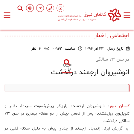
☰
☰
صفحه
اصلی
اجتماعی , اخبار
تاریخ ارسال:
23 آذر 1393
ساعت:
۲۳:۴۲
3
نظر
اجتماعی
در سن 73 سالگی
انوشیروان ارجمند درگذشت
فرهنگ
و
هنر
ورزشی
کاشان نیوز
: «انوشیروان ارجمند» بازی‌گر پیش‌کسوت سینما، تئا‌تر و
تلویزیون روزیکشنبه پس از تحمل بیش از دو هفته بیماری در سن ۷۳
محیط
سالگی درگذشت.
زیست
به گزارش ایرنا، زنده‌یاد ارجمند از چندی پیش به دلیل سکته قلبی در