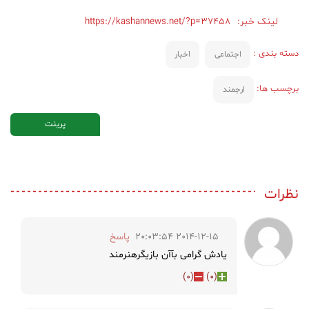
لینک خبر:
https://kashannews.net/?p=37458
دسته بندی :
اجتماعی
اخبار
برچسب ها:
ارجمند
پرینت
نظرات
2014-12-15 20:03:54
پاسخ
یادش گرامی بآآن بازیگرهنرمند
)
0
(
)
0
(