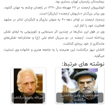
بیمارستان پارسیان تهران بستری بود.
انوشیروان ارجمند در ۲۷ مهرماه سال ۱۳۲۰ در زاهدان چشم به جهان گشود،
علم
و
وی برادر بزرگ‌تر «داریوش ارجمند» (بازیگر) است.
فناوری
زنده‌یاد ارجمند در اواخر دهه ۴۰ به عنوان بازی‌گر و کارگردان تئا‌تر در مشهد
فعالیت خود را آغاز کرد.
وی در طول این سال‌ها در چندین اثر سینمایی و تلویزیونی به ایفای نقش
عکس
پرداخته است. ارجمند در دو سریال امام علی (ع) و مختارنامه نقش‌های
ماندگاری از خود برجای گذاشت.
پادکست
کاشان نیوز درگذشت این هنرمند را به جامعه هنری و خانواده وی تسلیت
می‌گوید.
مجله
نوشته های مرتبط:
فرهنگی
و
هنری
نعمت احمدی، وکیل دادگستری
امین‌الله رشیدی درگذشت
درگذشت