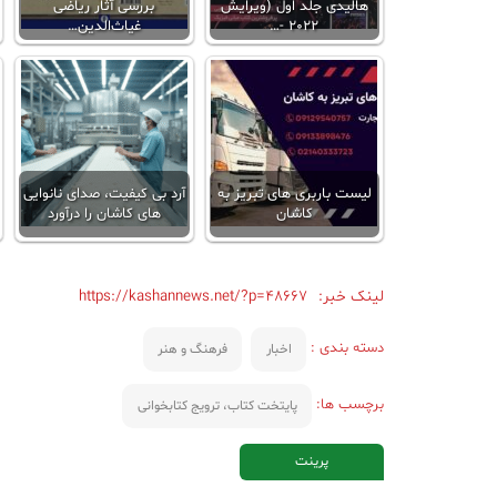
هالیدی جلد اول (ویرایش
بررسی آثار ریاضی
2022 -…
غیاث‌الدین…
لیست باربری های تبریز به
آرد بی کیفیت،‌ صدای نانوایی
کاشان
های کاشان را درآورد
لینک خبر:
https://kashannews.net/?p=48667
دسته بندی :
اخبار
فرهنگ و هنر
برچسب ها:
پایتخت کتاب، ترویج کتابخوانی
پرینت