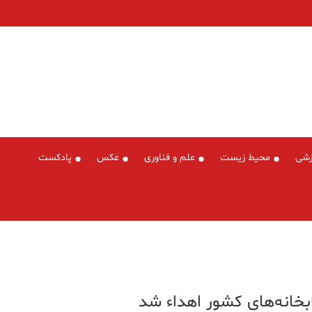
زشی
محیط زیست
علم و فناوری
عکس
پادکست