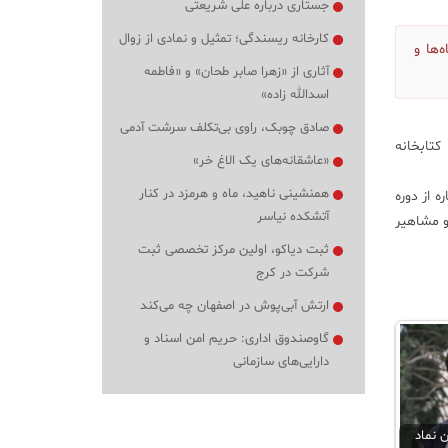
جستاری درباره علی شریعتی
کارخانه ریسندگی؛ تمثیل و نمادی از زوال
گاه‌ها و
آثاری از «زهرا صابر طحان» و «فاطمه
اسدالله زاده»
صادق چوبک، راوی بی‌تکلف سرشت آدمی
 کاشان) به کتابخانه
«عاشقانه‌های یک الاغ خر»
همنشینی ناهید، ماه و هرمزد در کنار
 محمد مشهدی نوش آبادی گفت: این کتاب‌ها شامل شماره یکم تا هشتم کاشان شناخت و ۳ شماره از دوره
آتشکده نیاسر
و مشاهیر
ثبت دیاکو، اولین مرکز تخصصی ثبت
شرکت در کرج
ارتش آبی‌پوش در اصفهان چه می‌کند
گاوصندوق اداری: حریم امن اسناد و
دارایی‌های سازمانی
ن نماد