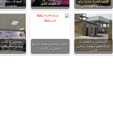
کشور؛ تجربه جدید برای
فرهنگ، سخت‌کو
در تقویم کشور
بیماران شهرستانی
مقاومت مردم
نابسامانی و انحصار در
رونمایی از کتاب
اعلام برنامه‌های هفته صنایع
جایگاه‌های سوخت رسانی
پرچین سخن‌های 
دستی در کاشان
گاز و…
در…