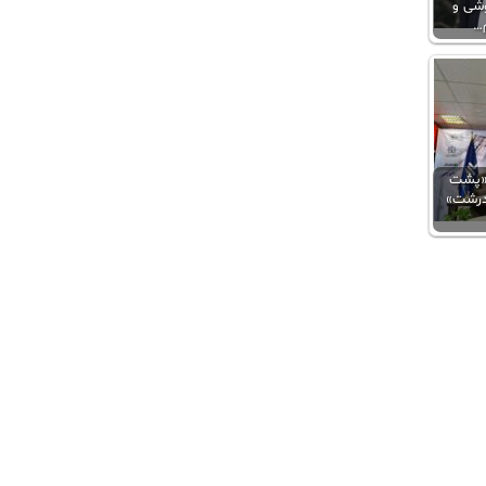
شی و
…
 «پشت
درشت»