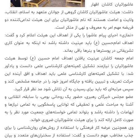
عاشورائیان کاشان اظهار
علم
داشت: هیئت عاشورائیان کاشان گروهی از جوانان متعهد به اسلام، انقلاب،
و
ولایت و امامت هستند که نام عاشورائیان برای این هیئت تداعی‌کننده دو
فناوری
فریضه مهم امر به معروف و نهی از منکر است.
«نمازی» احیای پیام عاشورا را یکی از اهداف این هیئت اعلام کرد و گفت:
عکس
اهداف امام‌حسین (ع) باید عینیت داشته باشد نه اینکه به عنوان کاری
تشریفاتی در پوستر‌ها و بنر‌ها باقی بماند.
امام جمعه کاشان عینیت یافتن اهداف امام حسین (ع) توسط هیئت
پادکست
عاشورائیان را نیازمند تشکیل کمیته‌های کار‌شناسی علمی دانست و یادآور
شد: با تشکیل کمیته‌های کار‌شناسی علمی باید اهداف و افق آینده این
مجله
حرکت تعریف و تبیین یافته و جایگاه امروز خود را در جامعه مشخص کند و
فرهنگی
سپس مرتبه‌ای که باید برای رسیدن به آن تلاش شود مد نظر قرار گیرد.
و
هنری
عضو مجلس خبرگان رهبری، حضور یک روحانی بومی، با سابقه، انقلابی و
آشنا به مباحث علمی و تحقیقی که توانایی پاسخگویی به تمامی نیاز‌ها و
ابهامات را داشته باشد و بتواند تمامی خواسته‌های جمعیت مورد نظر را به
صورت کامل ارائه کند را برای هیئت عاشورائیان ضروری خواند.
وی همچنین عرضه کار فرهنگی با استفاده از روش‌های روان‌شناسی را برای
جذب مخاطب مهم دانست و گفت: استفاده از سخنران‌های متعدد و بیان