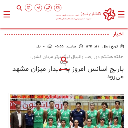
☰
☰
صفحه
اصلی
اخبار
تاریخ ارسال:
1 آذر 1391
ساعت:
۰۵:۵۵
0
نظر
اجتماعی
هفته هشتم دور رفت والیبال لیگ برتر مردان کشور:
باریج اسانس امروز به دیدار میزان مشهد
فرهنگ
و
می‌رود
هنر
ورزشی
محیط
زیست