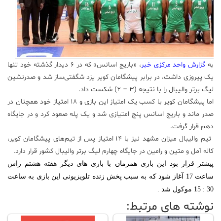
علم
و
فناوری
به
گزارش واحد مرکزی خبر
، «باریج اسانس» که در ۶ دیدار گذشته خود تنها
عکس
یک پیروزی داشت، در برابر پیشگامان کویر یزد شگفتی‌ساز شد و صدرنشین
لیگ بر‌تر والیبال را با نتیجه (۳ – ۲) شکست داد.
پادکست
اما پیشگامان کویر با کسب یک امتیاز این بازی و ۱۸ امتیاز خود همچنان در
صدر ماند و باریج اسانس پنج امتیازی شد و یک پله صعود کرد و در جایگاه
مجله
دهم قرار گرفت.
فرهنگی
تیم والیبال میزان مشهد نیز با 14 امتیاز پس از تیم‌های پیشگامان کویر،
و
کاله آمل و متین و رامین در جایگاه چهارم لیگ برتر والیبال کشور قرار دارد.
هنری
پیشتر قرار بود این بازی همزمان با بازی های دیگر هفته هشتم راس
ساعت 17 آغاز شود که به سبب پخش زنده تلویزیونی این بازی به ساعت
30 : 15 موکول شد .
نوشته های مرتبط: