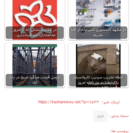
در مشهد اکسسوری آشپزخانه از کجا
در حکایت تشکی که از امروز
بخریم
مخالفانتان جلو فرمانداری…
لحظه تخریب سردرب کاروانسرای
بررسی قیمت میلگرد امروز در بازار
بازار نطنز در پی زلزله امروز
آزاد
لینک خبر:
https://kashannews.net/?p=11532
دسته بندی :
اخبار
برچسب ها: