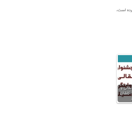
رده است،
قالی و
 کاشان