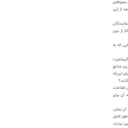
محوطه‌ی
د از این
نمایندگان
ن کار از بین
یی که به
‌ی «گیرشمن»
ین منابع
رای این‌که
کنند؟
ی اطلاعات
 آن برای
آن زمان،
طور کامل
 بین بردند،