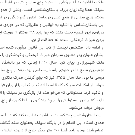
ملک با اشاره به فنس‌کشی از حدود پنج سال پیش در اطراف
سیلک عملا یک زیان بزرگ باستان‌شناسی است. وقتی از حدود
مدت، هیچ صدایی از هیچ کسی درنیامد، اکنون گام دیگری در ای
این باستان‌شناس با اشاره به قوانین و مقرراتی که در حوزه‌ی م
درباره‌ی این قضیه بحث ک
بردن میراث فرهنگی است؛ نه حفاظت از آن.
او ادامه داد: مشخص نیست از کجا این قانون درآورده شده اس
ایشان عنوان پدر معنوی سازمان میراث فرهنگی و گردشگری را داد
ملک شهمیرزادی بیان کرد: سال 
مهم‌ترین منبع ما در حوزه‌ی باستان‌شناسی بود. بعد از پنج سا
درسی ما بود، حتا سال 1355 نیز که برای 
بتوانم از امکانات سیلک کاملا استفاده کنم، کتاب را از زبان ف
او تأکید کرد: مسئولانی که می‌خواهند کار بازنگری در سیلک را 
دارند که چنین مسئولیتی را می‌پذیرند؟ ولی ما تا کنون از پ
فروش عرضه می‌شود.
این باستان‌شناس پیشکسوت با اشاره به این نکته که در فصل
همه‌ی اسناد این اقدام را در پایگاه سیلک به‌عنوان سند گذا
انجام شده بود و باید فقط 200 متر دیگر خ