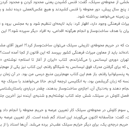
 بخشی از محوطه‌ی سیلک، گفت: فنس کشیدن یعنی محدود کردن و محدود کردن 
 پنج سال پیش، دور محوطه را فنس کشیدند و هیچ عکس‌العملی دیده نشد و بع
ن زمینه می‌خواهد برداشته شود.
یراث فرهنگی وجود دارد، اظهار کرد: باید لایحه‌ای تنظیم شود و به مجلس برود و 
نند که چرا باید 38 هکتار از هویت ایران با هدف ساخت‌وساز و انجام هرگونه اقدامی، به افراد دیگر سپرده شود؟! ای
ت که در حریم محوطه‌ی تاریخی سیلک می‌توان ساخت‌وساز کرد؟! امروز آقای مشا
ه‌اند باید از معاون میراث فرهنگی کشور بپرسد که این قانون از کجا آمده است؟
1340 زمانی که در دانشگاه تهران دوره‌ی لیسانس را می‌گذراندم، کتاب «ایران از آغاز تا اسلام» نوشته
ل که برای گرفتن مدرک فوق لیسانس به شیکاگو رفتم، این کتاب نیز یکی از مهم‌تر
گرفتن مدرک دکتری به پنسیلوانیا رفتم، باز هم این کتاب مهم‌ترین منبع درسی من بود. در آن زمان ب
رانسه که زبان گریشمن بود، به انگلیسی ترجمه کردم. حالا می‌خواهند با سیلک چه 
انجام دهند و به‌دنبال آن، اجازه‌ی ساخت‌وساز بدهند، چقدر درباره‌ی باستان‌شناس
نج فصل کاوش در سیلک،‌ شش جلد کتاب نوشته‌ایم و شنبه‌ی آینده نیز آخرین جلد
 سوم کاوش در محوطه‌ی سیلک کار تعیین عرصه و حریم محوطه را انجام داد و 
شت، گفت: متأسفانه اکنون می‌گویند این اسناد گم شده است. کار تعیین عرصه به‌
ارج از دایره‌ی اولیه‌ی حریم درجه‌ی یک، برای دیگر حرایم سیلک عقب‌تر برده می‌شد. آن‌ها اسناد را از