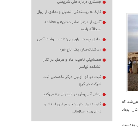
جستاری درباره علی شریعتی
کارخانه ریسندگی؛ تمثیل و نمادی از زوال
آثاری از «زهرا صابر طحان» و «فاطمه
اسدالله زاده»
صادق چوبک، راوی بی‌تکلف سرشت آدمی
«عاشقانه‌های یک الاغ خر»
همنشینی ناهید، ماه و هرمزد در کنار
آتشکده نیاسر
ثبت دیاکو، اولین مرکز تخصصی ثبت
شرکت در کرج
ارتش آبی‌پوش در اصفهان چه می‌کند
می‌شد که
گاوصندوق اداری: حریم امن اسناد و
ان ایجاد
دارایی‌های سازمانی
ری به‌دست