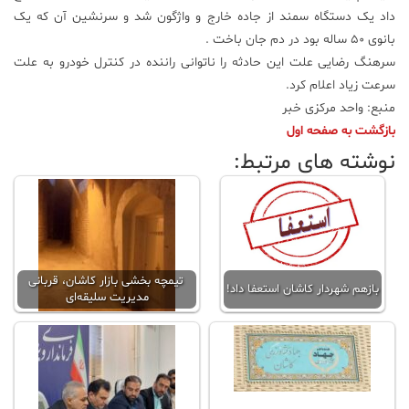
داد یک دستگاه سمند از جاده خارج و واژگون شد و سرنشین آن که یک
علم
بانوی 50 ساله بود در دم جان باخت .
و
سرهنگ رضایی علت این حادثه را ناتوانی راننده در کنترل خودرو به علت
فناوری
سرعت زیاد اعلام کرد.
منبع: واحد مرکزی خبر
عکس
بازگشت به صفحه اول
نوشته های مرتبط:
پادکست
مجله
فرهنگی
و
تیمچه بخشی بازار کاشان، قربانی
هنری
بازهم شهردار کاشان استعفا داد!
مدیریت سلیقه‌ای