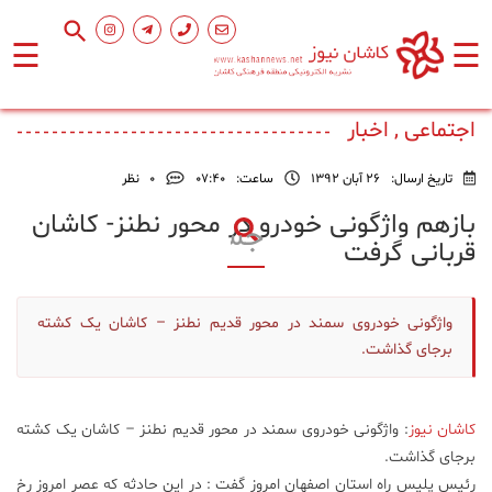
☰
☰
صفحه
اصلی
اجتماعی , اخبار
تاریخ ارسال:
26 آبان 1392
ساعت:
۰۷:۴۰
0
نظر
اجتماعی
بازهم واژگونی خودرو در محور نطنز- كاشان
قربانی گرفت
فرهنگ
و
هنر
واژگونی خودروی سمند در محور قدیم نطنز – کاشان یک کشته
برجای گذاشت.
ورزشی
کاشان نیوز
: واژگونی خودروی سمند در محور قدیم نطنز – کاشان یک کشته
محیط
برجای گذاشت.
زیست
رئیس پلیس راه استان اصفهان امروز گفت : در این حادثه که عصر امروز رخ