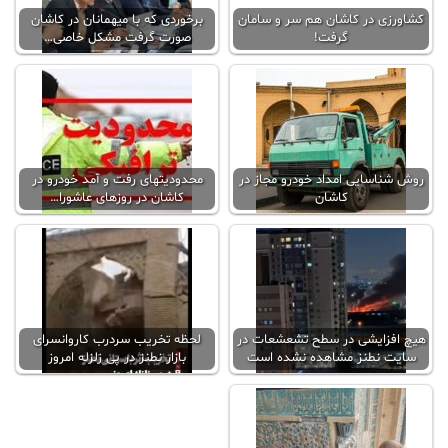
کشاورزی در کاشان هم سر و سامان
برخوردی که با میهمانان در کاشان
گرفت!
صورت گرفت مشکل خاصی…
روش شناسایی امداد خودرو مجاز در
محدودیتهای رفت و آمد خودرو در
کاشان
کاشان در روزهای عاشورا…
هیچ افزایشی در سطح تشعشعات در
لحظه تخریب سردرب کاروانسرای
سایت نطنز مشاهده نشده است
بازار نطنز در پی زلزله امروز