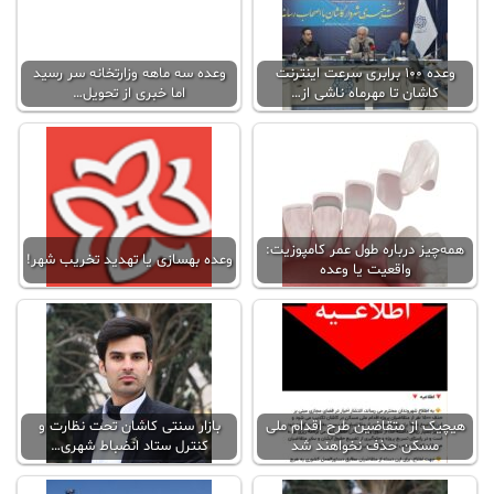
وعده 100 برابری سرعت اینترنت
وعده سه ماهه وزارتخانه‌ سر رسید
کاشان تا مهرماه ناشی از…
اما خبری از تحویل…
همه‌چیز درباره طول عمر کامپوزیت:
وعده بهسازی یا تهدید تخریب شهر!
واقعیت یا وعده
هیچیک از متقاضین طرح اقدام ملی
بازار سنتی کاشان تحت نظارت و
مسکن حذف نخواهند شد
کنترل ستاد انضباط شهری…