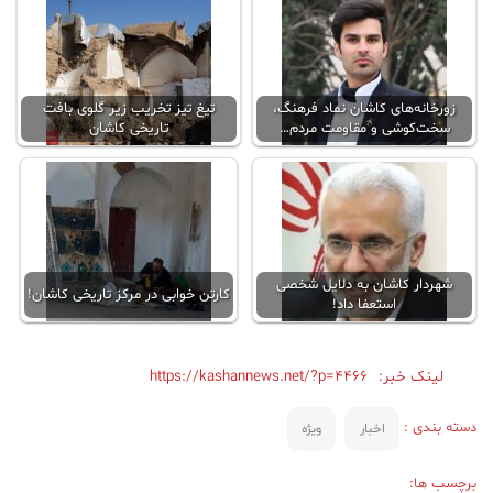
زورخانه‌های کاشان نماد فرهنگ،
تیغ تیز تخریب زیر گلوی بافت
سخت‌کوشی و مقاومت مردم…
تاریخی کاشان
شهردار کاشان به دلایل شخصی
کارتن خوابی در مرکز تاریخی کاشان!
استعفا داد!
لینک خبر:
https://kashannews.net/?p=4466
دسته بندی :
اخبار
ویژه
برچسب ها: