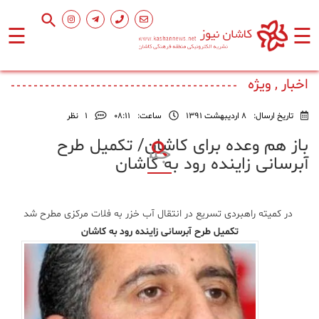
☰
☰
صفحه
اصلی
اخبار , ویژه
تاریخ ارسال:
8 اردیبهشت 1391
ساعت:
۰۸:۱۱
1
نظر
اجتماعی
باز هم وعده برای کاشان/ تكمیل طرح
آبرسانی زاینده رود به كاشان
فرهنگ
و
هنر
در كمیته راهبردی تسریع در انتقال آب خزر به فلات مركزی مطرح شد
تكمیل طرح آبرسانی زاینده رود به كاشان
ورزشی
محیط
زیست