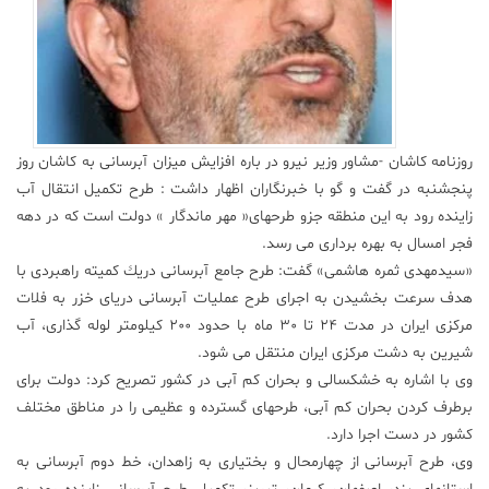
علم
و
فناوری
عکس
روزنامه کاشان -مشاور وزیر نیرو در باره افزایش میزان آبرسانی به كاشان روز
پنجشنبه در گفت و گو با خبرنگاران اظهار داشت : طرح تكمیل انتقال آب
پادکست
زاینده رود به این منطقه جزو طرحهای« مهر ماندگار » دولت است كه در دهه
فجر امسال به بهره برداری می رسد.
«سیدمهدی ثمره هاشمی» گفت: طرح جامع آبرسانی دریك كمیته راهبردی با
مجله
فرهنگی
هدف سرعت بخشیدن به اجرای طرح عملیات آبرسانی دریای خزر به فلات
و
مركزی ایران در مدت 24 تا 30 ماه با حدود 200 كیلومتر لوله گذاری، آب
هنری
شیرین به دشت مركزی ایران منتقل می شود.
وی با اشاره به خشكسالی و بحران كم آبی در كشور تصریح كرد: دولت برای
برطرف كردن بحران كم آبی، طرحهای گسترده و عظیمی را در مناطق مختلف
كشور در دست اجرا دارد.
وی، طرح آبرسانی از چهارمحال و بختیاری به زاهدان، خط دوم آبرسانی به