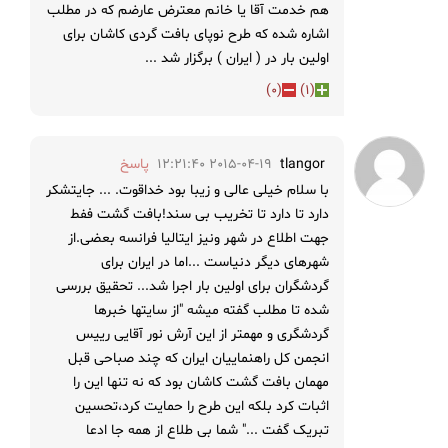
هم خدمت آقا یا خانم معترض عارضم که در مطلب
اشاره شده که طرح نوپای بافت گردی کاشان برای
اولین بار در ( ایران ) برگزار شد ...
)
0
(
)
1
(
tlangor
2015-04-19 12:21:40
پاسخ
با سلام خیلی عالی و زیبا بود خداقوت. ... جایتشکر
دارد تا دارد تا تخریب بی سند!بافت گشت ففط
جهت اطلاع در شهر ونیز ایتالیا فرانسه بعضی.از
شهرهای دیگر دنیاست ...اما در ایران برای
گردشگران برای اولین بار اجرا شد... تحقیق بررسی
شده تا مطلب گفته میشه "از سایتها خبرها
گردشگری و مهمتر از این آرش نور آقایی رییس
انجمن کل راهنماییان ایران که چند صباحی قبل
مهمان بافت گشت کاشان بود که نه تنها این را
اثبات کرد بلکه این طرح را حمایت کرد،تحسین
تبریک گفت ..." شما بی طلاع از همه جا ادعا