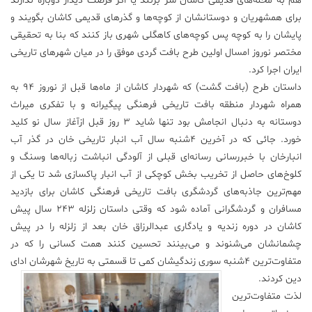
هم به محله‌های قدیمی کاشان سر بزنند یا اگر فرصت دیدار دوباره ندارند
برای همشهریان و دوستانشان از کوچه‌ها و گذرهای قدیمی کاشان بگویند و
پایشان را به کوچه پس کوچه‌های کاهگلی شهری باز کنند که بنا به تحقیقی
مختصر نوروز امسال اولین طرح بافت گردی موفق را در میان شهرهای تاریخی
ایران اجرا کرد.
داستان طرح (بافت گشت) که شهردار کاشان از ماه‌ها قبل از نوروز ۹۴ به
همراه شهردار منطقه بافت تاریخی فرهنگی پیگیرانه و با تفکری میراث
دوستانه به دنبال انجامش بود تنها شاید ۳ روز قبل ازآغاز سال نو کلید
خورد. جائی که در آخرین ۴شنبه سال آب انبار تاریخی خان در گذر آب
انبارخان با خبررسانی رسانه‌ای قبلی از آلودگی انباشت زباله‌ها وسنگ و
کلوخ‌های حاصل از تخریب بخش کوچکی از آب انبار پاکسازی شد تا یکی از
مهم‌ترین جاذبه‌های گردشگری بافت تاریخی فرهنگی کاشان برای بازدید
مسافران و گردشگرانی آماده شود که وقتی داستان زلزله ۲۴۳ سال پیش
کاشان در دوره زندیه و یادگاری عبدالرزاق خان بعد از زلزله را در پیش
چشمانشان می‌شنوند و می‌بینند تحسین کنند همت کسانی را که در
متفاوت‌ترین ۴شنبه سوری زندگیشان کمی تا قسمتی به تاریخ شهرشان ادای
دین کردند.
لذت متفاوت‌ترین