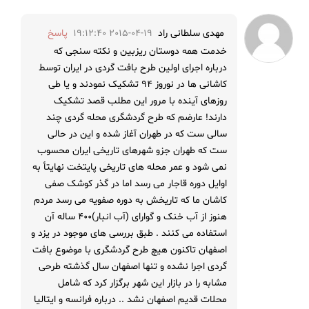
مهدی سلطانی راد
2015-04-19 19:12:40
پاسخ
خدمت همه دوستان ریزبین و نکته سنجی که
درباره اجرای اولین طرح بافت گردی در ایران توسط
کاشانی ها در نوروز ۹۴ تشکیک نمودند و یا طی
روزهای آینده با مرور این مطلب قصد تشکیک
دارند! عارضم که طرح گردشگری محله گردی چند
سالی ست که در طهران آغاز شده و این در حالی
ست که طهران جزو شهرهای تاریخی ایران محسوب
نمی شود و عمر محله های تاریخی پایتخت نهایتأ به
اوایل دوره قاجار می رسد اما در گذر کوشک صفی
کاشان ما که تاریخش به دوره صفویه می رسد مردم
هنوز از آب خنک و گوارای (آب انبار)۴۰۰ ساله آن
استفاده می کنند . طبق بررسی های موجود در یزد و
اصفهان تاکنون هیچ طرح گردشگری با موضوع بافت
گردی اجرا نشده و تنها اصفهان سال گذشته طرحی
مشابه را در بازار این شهر برگزار کرد که شامل
محلات قدیم اصفهان نشد .. درباره فرانسه و ایتالیا