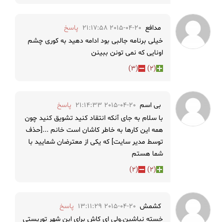
مدافع
2015-04-20 21:17:58
پاسخ
خیلی برنامه جالبی بود ادامه دهید به کوری چشم
اونایی که نمی تونن ببینن
)
3
(
)
2
(
بی اسم
2015-04-20 21:14:33
پاسخ
با سلام به جای آنکه انتقاد کنید تشویق کنید چون
همه این کارها به خاطر کاشان است خانم ...[حذف
توسط مدیر سایت] که یکی از معترضان شمایید با
شما هستم
)
2
(
)
2
(
کشمش
2015-04-20 13:11:29
پاسخ
خسته نباشین.ولی ای کاش برای این شهر توریستی