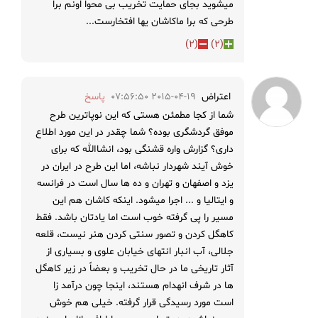
میشوید بجای حمایت تخریب بی محوا اونم برا
طرحی که برا ماکاشان یها افتخارست...
)
2
(
)
2
(
اعتراض
2015-04-19 07:56:50
پاسخ
شما از کجا مطمئن هستی که این نوپاترین طرح
موفق گردشگری بوده؟ شما چقدر در این مورد اطلاع
داری؟ گزارش واره قشنگی بود، انشاالله که برای
خوش آیند شهردار نباشه، اما این طرح در ایران در
یزد و اصفهان و تهران و ده ها سال است در فرانسه
و ایتالیا و ... اجرا میشود. اینکه کاشان هم این
مسیر را پی گرفته خوب است اما یادتان باشد. فقط
کاهگل کردن و تصور سنتی کردن هنر نیست، قلعه
جلالی، آب انبار انتهای خیابان علوی و بسیاری از
آثار تاریخی ما در حال تخریب و بعضاً در زیر کاهگل
ها در شرف انهدام هستند، اینجا چون درآمد زا
است مورد رسیدگی قرار گرفته. خیلی هم خوش