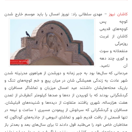
علم
کاشان نیوز
– مهدی سلطانی راد:
نوروز امسال را باید موسم خارج شدن
و
فناوری
کوچه پس
کوچه‌های قدیمی
کاشان از غربت
عکس
روزمرگی
منفعلانه و سوت
پادکست
و کوری چند دهه
آن نامید.
مردمانی که سال‌ها بود به جبر زمانه و دورشدن از هیاهوی مدرنیته شدن
مجله
فرهنگی
شهر عادت به زندگی همیشگی شان در میان پیچ و خم کوچه‌های تنگ و
و
باریک محله‌هایشان داشتند عید امسال میزبان و تماشاگر مسافران و
هنری
گردشگرانی بودند که با کوبیدن از ده‌ها و صد‌ها کیلومتر آنطرف‌تر از تمدن
هفت هزارساله، شهری یافتند متفاوت از دیده‌ها و شنیده‌های قبلیشان.
مسافران و گردشگرانی که سرخوش از پیمودن مسیری ۱ ساعت و نیمه در
تنها قسمتی از بافت قدیم شهر و تماشای انبوهی از جاذبه‌های گوناگون که
مخاطبان خاص خود را می‌طلبد قول دادند تا برای سال‌های بعد و بعد‌تر باز