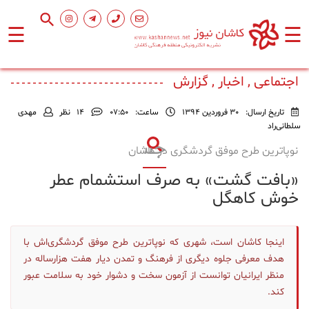
☰
☰
صفحه
اصلی
اجتماعی , اخبار , گزارش
تاریخ ارسال:
30 فروردین 1394
ساعت:
۰۷:۵۰
14
نظر
مهدی
اجتماعی
سلطانی‌راد
نوپا‌ترین طرح موفق گردشگری‌ در کاشان
فرهنگ
«بافت گشت» به صرف استشمام عطر
و
هنر
خوش کاهگل
ورزشی
اینجا کاشان است، شهری که نوپا‌ترین طرح موفق گردشگری‌اش با
هدف معرفی جلوه دیگری از فرهنگ و تمدن دیار هفت هزارساله در
منظر ایرانیان توانست از آزمون سخت و دشوار خود به سلامت عبور
محیط
زیست
کند.