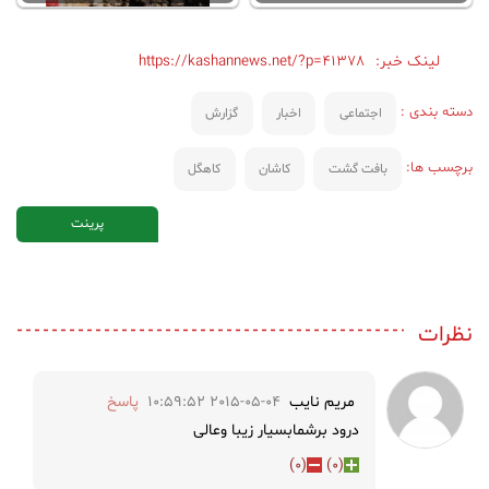
لینک خبر:
https://kashannews.net/?p=41378
دسته بندی :
اجتماعی
اخبار
گزارش
برچسب ها:
بافت گشت
کاشان
کاهگل
پرینت
نظرات
مریم نایب
2015-05-04 10:59:52
پاسخ
درود برشمابسیار زیبا وعالی
)
0
(
)
0
(