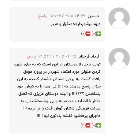
حسین
2015-04-27 18:02:17
پاسخ
درود برشهردارخدمتگزار و عزیز
)
0
(
)
0
(
فرداد فرحزاد
2015-04-25 12:54:46
پاسخ
ثواب برخی از دوستان در این است که به جای متهم
کردن متولی مورد اعتماد شهردار در پروژه موفق
بافت گشت به برخی مسائل مشمئز کننده به این
سؤال پاسخ بدهند که : تا کی همه را به کیش خود
پنداشتن ؟؟؟؟!!! و البته دوستان عزیزی که تعلق
خاطر خالصانه ، مخلصانه و بی چشمداشتتان به
میراث فرهنگی کاشان گوش فلک را کر کرده !!!
ماجرای پرحاشیه نقشه یادتون نره !!!!!
)
2
(
)
0
(