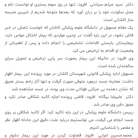
دکتر ˈسید میثم سیادتیˈ افزود: تنها در روز سوم بستری او توانست نام و
محل سکونت خود را بر زبان آورد که بعدها متوجه شدیم از خیرین مدرسه
ساز کاشانی است.
یک مقام مسوول در دانشگاه علوم پزشکی کاشان که خواست نامش در خبر
فاش نشود، در این باره گفت: در چنین مواردی که بیمار اختلال حواس دارد،
بیمارستان بایستی اقدامات تشخیصی را انجام داده و پس از اطمینان از
وضعیت او اقدام به ترخیص می کرد.
وی افزود: در حالیکه این بیمار بصورت سر پایی ترخیص و تحویل سرای
سالمندان شده است.
مسوول اداره پزشکی قانونی شهرستان کاشان در مورد پرونده این بیمار اظهار
داشت: معاینه جسد درمورد متوفی صورت گرفت و تنها آثار زخم بستر عمیق
که نشان دهنده بی حرکتی طولانی مدت وی بوده، در جسد مشاهده شد.
دکتر ˈعلیرضا بیگانهˈ افزود: قاضی پرونده اجازه کالبد شکافی صادر نکرد و
مجوز دفن وی صادر شد.
رییس دانشگاه علوم پزشکی در این باره تاکید کرد: اگر کالبد شکافی بر روی
جسد انجام می گرفت، می توانستیم درباره علت دقیق این حادثه اظهار نظر
و مقصر را شناسایی کنیم.
ˈمحمدحسین اعرابیˈ افزود: قضاوت کردن در مورد این بیمار دشوار و