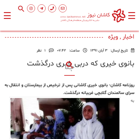
☰
☰
صفحه
اصلی
اخبار , ویژه
تاریخ ارسال:
3 آبان 1391
ساعت:
۰۷:۴۲
1
نظر
اجتماعی
بانوی خیری که دربی خبری درگذشت
فرهنگ
و
روزنامه کاشان- بانوی خیری کاشانی پس از ترخیص از بیمارستان و انتقال به
هنر
سرای سالمندان گلابچی غربیانه درگذشت.
به
ورزشی
محیط
زیست