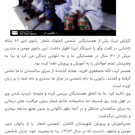
علم
و
فناوری
عکس
گزارش ایرنا، یکی از همسایگان ˈشمس الملوک شعارˈ بانوی خیر 82 ساله
کاشانی در گفت وگو با خبرنگار ایرنا اظهار داشت: این بانوی مومن و متدین
بیش از 30 سال در همسایگی ما و به تنهایی زندگی می کرد و بنا به
پادکست
وصیتش تمام اموالش را به آموزش و پرورش اهدا کرده بود.
همسر آیت الله مصطفوی افزود: هفته گذشته از سرای سالمندان با ما تماس
مجله
گرفته و گفتند، بانویی به نام شمسی در مرکز ما بستری و نام شما را بر زبان
فرهنگی
آورده است.
و
وی تاکید کرد: ما به اتفاق همسایگان بررسی کرده و متوجه ناپدید شدن وی
هنری
در طول چند روز شدیم؛ اما متاسفانه خانم شعار بدون مراقبت های درمانی
به سرای سالمندان منتقل و در آنجا بطور ناگهانی و بدون هیچ سابقه بیماری
و ناراحتی درگذشت.
مدیرآموزش و پرورش شهرستان کاشان ˈشمسی شعارˈ را از بانوان خیر،
مومن و متعهد دانست که در سال 1383، بنا به وصیت خود، منزل شخصی