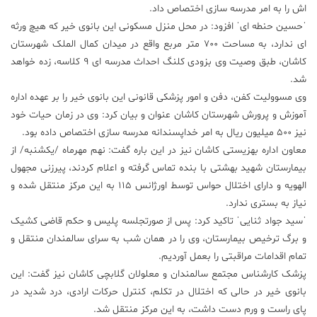
اش را به امر مدرسه سازی اختصاص داد.
ˈحسین حنطه ایˈ افزود: در محل منزل مسکونی این بانوی خیر که هیچ ورثه
ای ندارد، به مساحت 700 متر مربع واقع در میدان کمال الملک شهرستان
کاشان، طبق وصیت وی بزودی کلنگ احداث مدرسه ای 9 کلاسه، زده خواهد
شد.
وی مسوولیت کفن، دفن و امور پزشکی قانونی این بانوی خیر را بر عهده اداره
آموزش و پرورش شهرستان کاشان عنوان و بیان کرد: وی در زمان حیات خود
نیز 500 میلیون ریال به امر خداپسندانه مدرسه سازی اختصاص داده بود.
معاون اداره بهزیستی کاشان نیز در این باره گفت: نهم مهرماه /یکشنبه/ از
بیمارستان شهید بهشتی با بنده تماس گرفته و اعلام کردند، پیرزنی مجهول
الهویه و دارای اختلال حواس توسط اورژانس 115 به این مرکز منتقل شده و
نیاز به بستری ندارد.
ˈسید جواد ثناییˈ تاکید کرد: پس از صورتجلسه پلیس و حکم قاضی کشیک
و برگ ترخیص بیمارستان، وی را در همان شب به سرای سالمندان منتقل و
تمام اقدامات مراقبتی را بعمل آوردیم.
پزشک کارشناس مجتمع سالمندان و معلولان گلابچی کاشان نیز گفت: این
بانوی خیر در حالی که اختلال در تکلم، کنترل حرکات ارادی، درد شدید در
پای راست و ورم دست داشت، به این مرکز منتقل شد.