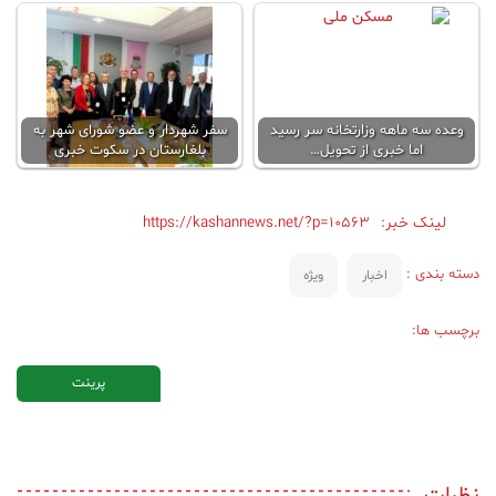
وعده سه ماهه وزارتخانه‌ سر رسید
سفر شهردار و عضو شورای شهر به
اما خبری از تحویل…
بلغارستان در سکوت خبری
لینک خبر:
https://kashannews.net/?p=10563
دسته بندی :
اخبار
ویژه
برچسب ها:
پرینت
نظرات