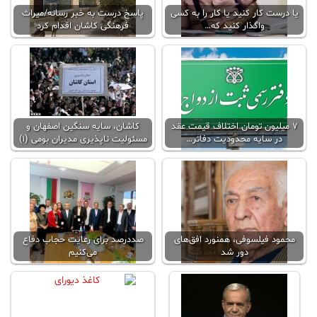
یا درست کار کنید یا کار را به کسی
پاسخ درست به خبر رسانه/میراث
واگذار کنید که…
فرهنگی کاشان اقدام کرد
۷ میلیون تومان اختلاف قیمت عقد
کاشان، سایه سنگین اصفهان و
در سایه محدودیت دفاتر…
مسئولیت ناپذیری مدیران بومی (1)
محمود فیلسوفی، همنورد افق‌های
صددرصد برای رعایت حجاب دفاع
دور شد
می‌کنیم