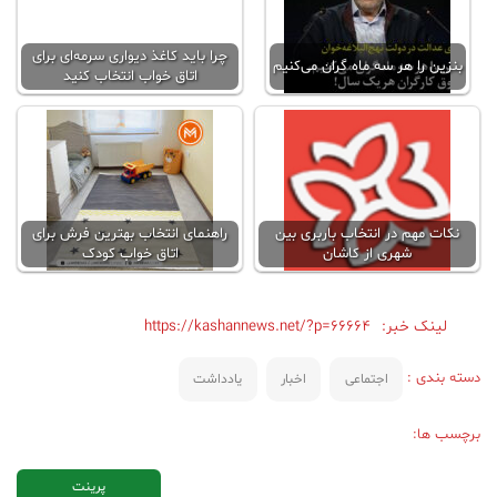
چرا باید کاغذ دیواری سرمه‌ای برای
بنزین را هر سه ماه گران می‌کنیم
اتاق خواب انتخاب کنید
نکات مهم در انتخاب باربری بین
راهنمای انتخاب بهترین فرش برای
شهری از کاشان
اتاق خواب کودک
لینک خبر:
https://kashannews.net/?p=66664
دسته بندی :
اجتماعی
اخبار
یادداشت
برچسب ها:
پرینت