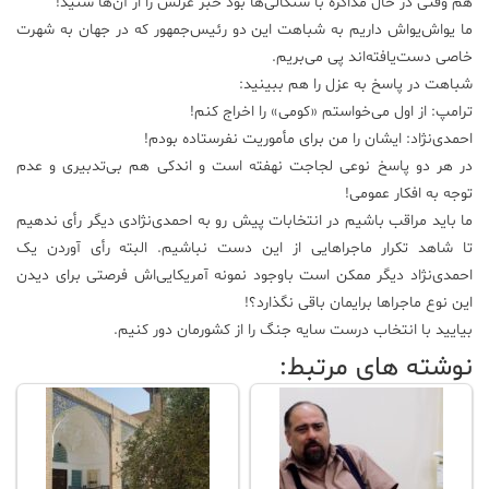
هم وقتی در حال مذاکره با سنگالی‌ها بود خبر عزلش را از آن‌ها شنید!
ما یواش‌یواش داریم به شباهت این دو رئیس‌جمهور که در جهان به شهرت
علم
و
خاصی دست‌یافته‌اند پی می‌بریم.
فناوری
شباهت در پاسخ به عزل را هم ببینید:
ترامپ: از اول می‌خواستم «کومی» را اخراج کنم!
احمدی‌نژاد: ایشان را من برای مأموریت نفرستاده بودم!
عکس
در هر دو پاسخ نوعی لجاجت نهفته است و اندکی هم بی‌تدبیری و عدم
توجه به افکار عمومی!
پادکست
ما باید مراقب باشیم در انتخابات پیش رو به احمدی‌نژادی دیگر رأی ندهیم
تا شاهد تکرار ماجراهایی از این دست نباشیم. البته رأی آوردن یک
مجله
احمدی‌نژاد دیگر ممکن است باوجود نمونه آمریکایی‌اش فرصتی برای دیدن
فرهنگی
این نوع ماجراها برایمان باقی نگذارد؟!
و
بیایید با انتخاب درست سایه جنگ را از کشورمان دور کنیم.
هنری
نوشته های مرتبط: