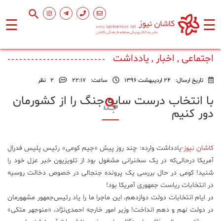
☰
☰
صفحه
اصلی
اجتماعی , اخبار , یادداشت
تاریخ ارسال:
24 اردیبهشت 1396
ساعت:
۲۲:۱۷
2
نظر
اجتماعی
با انتخاب درست سایه جنگ را از کشورمان
دور کنیم
فرهنگ
و
هنر
کاشان نیوز
-یادداشت وارده: چند روز پیش «جیم کومی» رئیس پلیس فدرال
آمریکا درحالی‌که در یک سخنرانی مشغول بود از تلویزیون خبر عزل خود را
ورزشی
شنید! کومی در حال بررسی یک پرونده جنجالی در خصوص دخالت روسیه
در انتخابات ریاست جمهوری آمریکا بود!
محیط
در ایام انتخابات دولت دوازدهم، این ماجرا ما را یاد رئیس‌جمهور مشهورمان
زیست
در دولت نهم و دهم انداخت! وزیر امور خارجه احمدی‌نژاد، «منوجهر متکی»