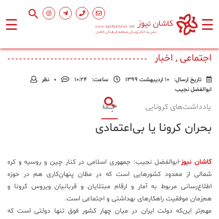
☰
☰
صفحه
اصلی
اجتماعی , اخبار
تاریخ ارسال:
10 اردیبهشت 1399
ساعت:
۱۰:۲۴
0
نظر
اجتماعی
ابوالفضل نجیب
یادداشت‌های کرونایی
فرهنگ
بحران کرونا یا بی‌اعتمادی
و
هنر
کاشان نیوز
-ابوالفضل نجیب: جمهوری اسلامی در کنار چین و روسیه و کره
ورزشی
شمالی از معدود کشورهایی است که در مظان پنهان‌کاری هم در حوزه
اطلاع‌رسانی مربوط به آمار و ارقام مبتلایان و قربانیان ویروس کرونا و
محیط
هم‌زمان موفقیت راهکارهای بهداشتی و اجتماعی است.
زیست
مهم‌تر این‌که دولت ایران در میان چهار کشور فوق تنها دولتی است که