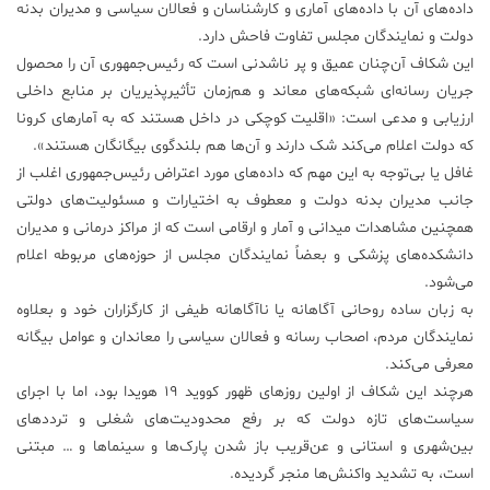
داده‌های آن با داده‌های آماری و کارشناسان و فعالان سیاسی و مدیران بدنه
علم
دولت و نمایندگان مجلس تفاوت فاحش دارد.
و
این شکاف آن‌چنان عمیق و پر ناشدنی است که رئیس‌جمهوری آن را محصول
فناوری
جریان رسانه‌ای شبکه‌های معاند و هم‌زمان تأثیرپذیریان بر منابع داخلی
ارزیابی و مدعی است: «اقلیت کوچکی در داخل هستند که به آمارهای کرونا
عکس
که دولت اعلام می‌کند شک دارند و آن‌ها هم بلندگوی بیگانگان هستند».
غافل یا بی‌توجه به این مهم که داده‌های مورد اعتراض رئیس‌جمهوری اغلب از
جانب مدیران بدنه دولت و معطوف به اختیارات و مسئولیت‌های دولتی
پادکست
همچنین مشاهدات میدانی و آمار و ارقامی است که از مراکز درمانی و مدیران
دانشکده‌های پزشکی و بعضاً نمایندگان مجلس از حوزه‌های مربوطه اعلام
مجله
می‌شود.
فرهنگی
به زبان ساده روحانی آگاهانه یا ناآگاهانه طیفی از کارگزاران خود و بعلاوه
و
نمایندگان مردم، اصحاب رسانه و فعالان سیاسی را معاندان و عوامل بیگانه
هنری
معرفی می‌کند.
هرچند این شکاف از اولین روزهای ظهور کووید ۱۹ هویدا بود، اما با اجرای
سیاست‌های تازه دولت که بر رفع محدودیت‌های شغلی و ترددهای
بین‌شهری و استانی و عن‌قریب باز شدن پارک‌ها و سینماها و … مبتنی
است، به تشدید واکنش‌ها منجر گردیده.