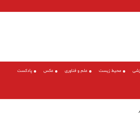
زشی
محیط زیست
علم و فناوری
عکس
پادکست