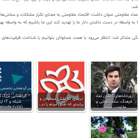
 شد.
به واسطه در دست داشتن دلار ما را تهدید کند این ما باشیم که به واسطه بهره
گی متذکر شد: انتظار می‌رود با همت مسئولان بتوانیم با شناخت ظرفیت‌های 
زورخانه‌های کاشان نماد
گردهمایی بزرگ م
تریلری که نقش مسئولان و
فرهنگ، سخت‌کوشی و
شبکه و T
پرایدی که نقش مردم را در…
مقاومت مردم…
(nextnode-2025)