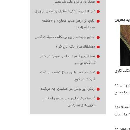
جستاری درباره علی شریعتی
کارخانه ریسندگی؛ تمثیل و نمادی از زوال
ید بحرین
آثاری از «زهرا صابر طحان» و «فاطمه
اسدالله زاده»
صادق چوبک، راوی بی‌تکلف سرشت آدمی
«عاشقانه‌های یک الاغ خر»
همنشینی ناهید، ماه و هرمزد در کنار
آتشکده نیاسر
تند کاری
ثبت دیاکو، اولین مرکز تخصصی ثبت
شرکت در کرج
 زمان که
ارتش آبی‌پوش در اصفهان چه می‌کند
ا با سلاح
گاوصندوق اداری: حریم امن اسناد و
دارایی‌های سازمانی
وانسته بود
لیه ایران
خطیب نماز جمعه کاشان درادامه با اشاره به برگزاری همایش اقتصاد مقاومتی عنوان داشت: اقتصاد مقاومتی به معنای تکرار مشکلات و سختی‌های دهه 60