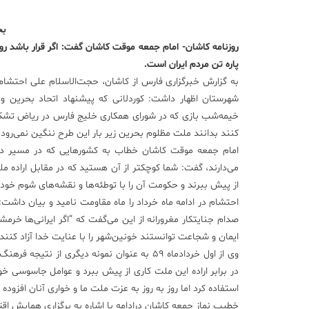
بح
روزنامه کاشان- امام جمعه موقت کاشان گفت: اگر قرار باشد ر
پاره تن مردم ایران است.
به گزارش خبرگزاری فارس از کاشان، حجت‌الاسلام علی احتشام
شهرستان اظهار داشت: کوردلانی که پیشنهاد اتحاد بحرین و
خیمه‌شب بازی که در شورای همکاری خلیج فارس در ریاض تشکیل ج
کنند بدانند ملت مظلوم بحرین زیر بار این طرح ننگین نمی‌رود.
امام جمعه موقت کاشان خطاب به کشورهایی که در مسیر دخا
می‌دارند، گفت: شما کوچکتر از آن هستید که در مقابل اراده مل
از پیش ببرند و حکومت آن را با توطئه‌ها و نقشه‌های شوم خو
احتشام در ادامه ماه خرداد را ماه مقاومت نامید و بیان داش
صدام جنایتکار مغرورانه از این می‌گفت که “اگر ایرانی‌ها خرمشه
ایمان و شجاعت توانستند خونین‌شهر را با عنایت خدا آزاد کنند.
وی از اول خردادماه 59 به عنوان نمونه دیگری ا
در برابر اراده این ملت کاری از پیش ببرد و عوامل جاسوسی خود ر
استفاده کرد اما روز به روز به عزت ملت ما و خواری آنان افزوده