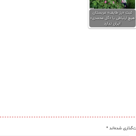
ثبت «رز طایف» عربستان
هیچ ارتباطی با «گل محمدی»
ایران ندارد
‌گذاری شده‌اند
*