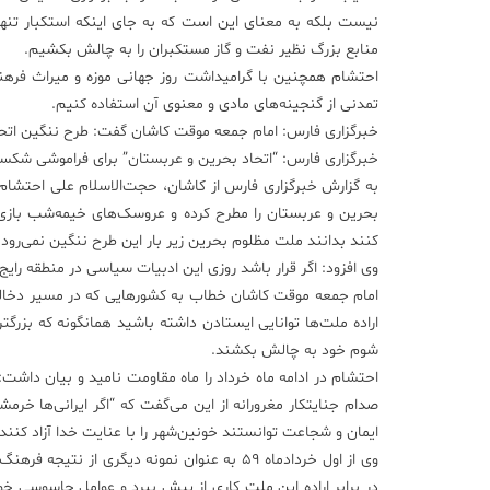
نیست بلکه به معنای این است که به جای اینکه استکبار تنها 
منابع بزرگ نظیر نفت و گاز مستکبران را به چالش بکشیم.
احتشام همچنین با گرامیداشت روز جهانی موزه و میراث فرهن
تمدنی از گنجینه‌های مادی و معنوی آن استفاده کنیم.
خبرگزاری فارس: امام جمعه موقت کاشان گفت: طرح ننگین اتح
خبرگزاری فارس: “اتحاد بحرین و عربستان” برای فراموشی شک
به گزارش خبرگزاری فارس از کاشان، حجت‌الاسلام علی احتشام 
بحرین و عربستان را مطرح کرده و عروسک‌های خیمه‌شب بازی ک
کنند بدانند ملت مظلوم بحرین زیر بار این طرح ننگین نمی‌رود.
وی افزود: اگر قرار باشد روزی این ادبیات سیاسی در منطقه رای
امام جمعه موقت کاشان خطاب به کشورهایی که در مسیر دخالت 
اراده ملت‌ها توانایی ایستادن داشته باشید همانگونه که بزرگت
شوم خود به چالش بکشند.
احتشام در ادامه ماه خرداد را ماه مقاومت نامید و بیان داش
صدام جنایتکار مغرورانه از این می‌گفت که “اگر ایرانی‌ها خرمشه
ایمان و شجاعت توانستند خونین‌شهر را با عنایت خدا آزاد کنند.
وی از اول خردادماه 59 به عنوان نمونه دیگری ا
در برابر اراده این ملت کاری از پیش ببرد و عوامل جاسوسی خود ر