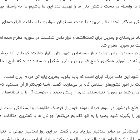
به واسطه در دست داشتن دلار ما را تهدید کند این ما باشیم که به واسطه بهره
گی متذکر شد: انتظار می‌رود با همت مسئولان بتوانیم با شناخت ظرفیت‌های 
اد عربستان و بحرین برای تحت‌الشعاع قرار دادن شکست در سوریه مطرح شده ا
ست در سوریه مطرح شد
در خطبه‌های این هفته نماز جمعه این شهرستان اظهار داشت: کوردلانی که پیشنه
ه در شورای همکاری خلیج فارس در ریاض تشکیل جلسه داده‌اند که طرح اتحاد ر
ج شود این ملت بزرگ ایران است که باید بگوید بحرین پاره تن مردم ایران است.
در امور کشورهای اسلامی گام بر می‌دارند، گفت: شما کوچکتر از آن هستید که 
رهای شما در سوریه نتوانستند کاری از پیش ببرند و حکومت آن را با توطئه‌ها و 
ت: فتح خرمشهر در سوم خرداد نمونه خوبی از فرهنگ مقاومت و ایستادگی است آن
ر را بگیرند کلید بصره را به آنها تقدیم می‌کنم” جوانان ما با کمترین امکانات ام
ز نتیجه فرهنگ ایستادگی در برابر استکبار نیز یاد کرد و گفت: در این روز استکبار جهانی که نت
ا آزاد کند اقدام به اعمال تحریم اقتصادی کرد و بارها از این حربه نخ‌نما شده ع