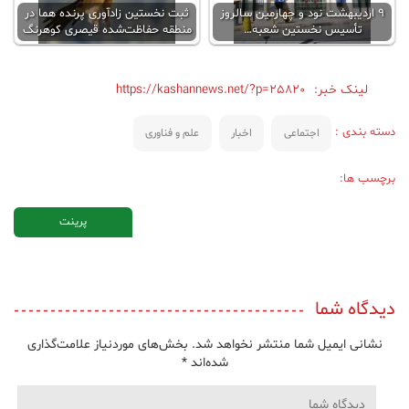
9 اردیبهشت نود و چهارمین سالروز
ثبت نخستین زادآوری پرنده هما در
تأسیس نخستین شعبه…
منطقه حفاظت‌شده قیصری کوهرنگ
لینک خبر:
https://kashannews.net/?p=25820
دسته بندی :
اجتماعی
اخبار
علم و فناوری
برچسب ها:
پرینت
دیدگاه شما
نشانی ایمیل شما منتشر نخواهد شد.
بخش‌های موردنیاز علامت‌گذاری
شده‌اند
*