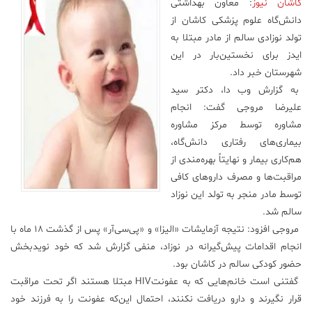
کاشان نیوز
: معاون بهداشتی
دانش‌گاه علوم پزشکی کاشان از
علم
و
تولد نوزادی سالم از مادر مبتلا به
فناوری
ایدز برای نخستین‌بار در این
شهرستان خبر داد.
به گزارش وب دا، دکتر سید
عکس
علیرضا مروجی گفت: انجام
مشاوره توسط مرکز مشاوره
پادکست
بیماری‌های رفتاری دانش‌گاه،
هم‌کاری بیمار و نهایتاً بهره‌مندی از
مجله
مراقبت‌ها و مصرف داروهای کافی
فرهنگی
توسط مادر منجر به تولد این نوزاد
و
سالم شد.
هنری
مروجی افزود: نتیجه آزمایشات «الیزا» و «پی‌سی‌آر» پس از گذشت ۱۸ ماه با
انجام اقدامات پیش‌گیرانه در نوزاد، منفی گزارش شد که خود نوید‌بخش
حضور کودکی سالم در کاشان بود.
گفتنی است خانم‌هایی که به عفونتHIV مبتلا هستند اگر تحت مراقبت
قرار نگیرند و دارو دریافت نکنند، احتمال این‌که عفونت را به فرزند خود