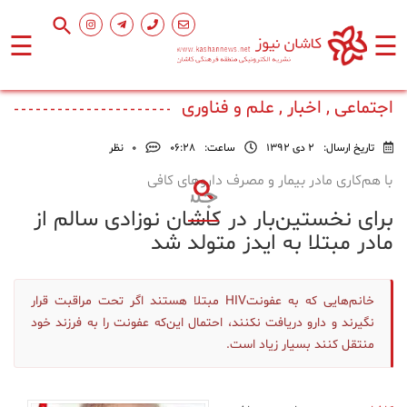
☰
☰
صفحه
اصلی
اجتماعی , اخبار , علم و فناوری
تاریخ ارسال:
2 دی 1392
ساعت:
۰۶:۲۸
0
نظر
اجتماعی
با هم‌کاری مادر بیمار و مصرف داروهای کافی
برای نخستین‌بار در کاشان نوزادی سالم از
فرهنگ
و
مادر مبتلا به ایدز متولد شد
هنر
خانم‌هایی که به عفونتHIV مبتلا هستند اگر تحت مراقبت قرار
ورزشی
نگیرند و دارو دریافت نکنند، احتمال این‌که عفونت را به فرزند خود
منتقل کنند بسیار زیاد است.
محیط
زیست