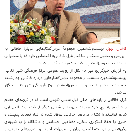
علم
و
فناوری
عکس
کاشان نیوز
: بیست‌وششمین مجموعهٔ درس‌گفتارهایی دربارهٔ خاقانی به
«بررسی و تحلیل سبک و ساختار غزل خاقانی» اختصاص دارد که با سخنرانی
پادکست
«عبدالرضا مدرس‌زاده» چهارشنبه ۶ مرداد برگزار می‌شود.
به گزارش خبرگزاری مهر به نقل از روابط عمومی مرکز فرهنگی شهر کتاب،
مجله
بیست‌وششمین نشست از مجموعه‌ درس‌گفتارهایی درباره‌ خاقانی چهارشنبه
فرهنگی
۶ مرداد با حضور «عبدالرضا مدرس‌زاده» در مرکز فرهنگی شهر کتاب برگزار
و
هنری
می‌شود.
غزل خاقانی از پایه‌های اصلی غزل سنتی فارسی است که در قرن‌های هفتم
و هشتم به اوج خود رسیده می‌رسد و شکلی دیگر از شخصیت ادبی این
شاعر توانمند را نشان می‌دهد. خاقانی موفق شده در کنار قصاید پیچیده‌ و
هنری با حفظ استواری سخن، مضامین احساسی و عاشقانه را به شیوه‌ای
پذیرفتنی و دوست‌داشتنی بیان و تعبیرات لطیف و تصویرهای بدیعی را