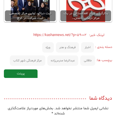
بکارگیری اتباع افغانستانی در یک
ثبت دیاکو، اولین مرکز تخصصی
مرکز درمانی‌ کاشان…
ثبت شرکت در کرج
لینک خبر:
https://kashannews.net/?p=59002
دسته بندی :
اخبار
فرهنگ و هنر
ویژه
برچسب ها:
خاقانی
عبدالرضا مدرس‌زاده
مرکز فرهنگی شهر کتاب
پرینت
دیدگاه شما
نشانی ایمیل شما منتشر نخواهد شد.
بخش‌های موردنیاز علامت‌گذاری
شده‌اند
*