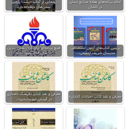
اعلام برنامه‌های هفته صنایع دستی
رونمایی از کتاب «پشت پرچین
در کاشان
سخن‌های درشت» در…
بررسی کتاب‌های آزمون استخدامی
هیچ برنامه‌ای برای گران شدن بنزین
مدرسان شریف (عمومی،…
در سال 1402 وجود ندارد
معرفی و نقد کتاب «فرهنگ دامداری
معرفی و نقد کتاب «مزارات کاشان»
در گویش ابوزیدآبادی»…