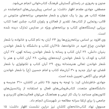
مدون و به‌روزی در راستای گسترش فرهنگ کتاب‌خوانی انجام می‌شود.
علم
مصطفی جوادی مقدم اظهار داشت: بر اساس پیش‌بینی‌های انجام‌شده در
و
هفته کتاب هر روز با یک عنوان و شعار مخصوص برنامه‌های متنوعی در
فناوری
قالب رونمایی از کتاب‌ها، تقدیر از فعالان و یاوران کتاب، جشن اهدا کتاب
برپایی ایستگاه‌های کتاب و برنامه‌های ویژه در مدارس تدارک دیده شده
عکس
است.
وی افزود بر اساس برنامه‌ریزی‌ها روز ۲۴ آبان‌ به نام کتاب و خانواده با شعار
خواندن چراغ امید در خانواده‌ها، ۲۵آبان کتاب و دانشگاه با شعار خواندن
پادکست
بنیان دانش، ۲۶ آبان کتاب و رسانه با شعار خواندن رسانه کهن، ۲۷ آبان
کتاب و کودک با شعار خواندن آینده‌های روشن، ۲۸ آبان کتاب و هنر با
مجله
شعار خواندن تعالی هنرمندانه روح، ۲۹ آبان کتاب و تکنولوژی با شعار
فرهنگی
فضای نو، ابزار جدید و ۳۰ آبا‌ن‌ماه کتاب و امام حسین (ع) با شعار خواندن
و
هنری
قیام برای آگاهی تعیین شده است.
جوادی خاطرنشان کرد: با توجه به وجود ۲۵ ناشر در کاشان، ۳۱۰ مدرسه و
دانشگاه‌های متعدد، کتاب‌فروشی‌های فعال و استفاده از پتانسیل‌های
کانون‌های مساجد با یک کار تیمی و هماهنگ می‌توان فعالیت‌های کاربردی و
جامعی را برای ارتقا سرانه مطالعه در شهرستان انجام داد.
مسوول نهاد کتاب‌خانه‌های کاشان نیز دراین نشست اظهار داشت: ۱۵