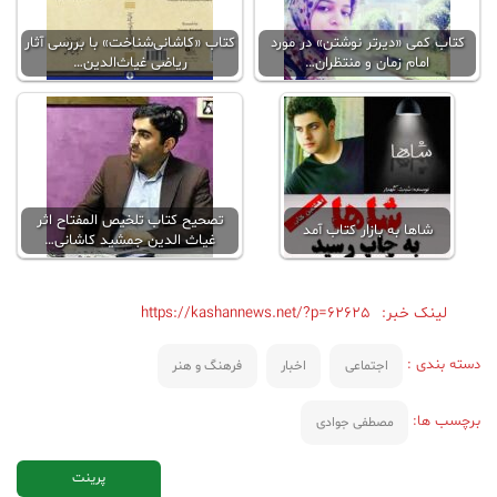
کتاب کمی «دیرتر نوشتن» در مورد
کتاب «کاشانی‌شناخت» با بررسی آثار
امام زمان و منتظران…
ریاضی غیاث‌الدین…
تصحیح کتاب تلخیص المفتاح اثر
شاها به بازار کتاب آمد
غیاث الدین جمشید کاشانی…
لینک خبر:
https://kashannews.net/?p=62625
دسته بندی :
اجتماعی
اخبار
فرهنگ و هنر
برچسب ها:
مصطفی جوادی
پرینت