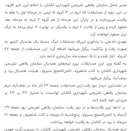
مدیر عامل سازمان رفاهی تفریحی شهرداری کاشان با اعلام این خبر افزود:
علم
در این دوره از مسابقات ۱۵ تیم در ۳ گروه ۵ تیمی در مرحله اول با هم به
و
رقابت می‌پردازند و در پایان این مرحله از هر گروه ۲ تیم به مرحله بعد
فناوری
صعود کرده و پس از رقابت ۶ تیم با یکدیگر، در ‌‌نهایت ۳ تیم برنده به لیگ
بر‌تر صعود خواهند کرد.
عکس
مهدی نادعلی با یادآوری این‌که مسابقات لیگ دسته یک هندبال کشور به
صورت رفت و برگشت برگزار می‌شود اضافه کرد: این مسابقات از جمعه ۲۲
پادکست
آذرماه آغاز شده و تا ۱۵ اسفندماه سال‌جاری ادامه دارد.
به گفته وی، این مسابقات بین تیم‌های هندبال سازمان رفاهی تفریحی
شهرداری کاشان با کات شاهرود، ثامن‌الحجج سبزوار، هیئت هندبال یزد و
مجله
نجف‌آباد برگزار می‌شود.
فرهنگی
و
در نخستین دیدار دور رفت این مسابقات جمعه ۲۲ آذر ماه در نجف‌آباد تیم
هنری
سازمان رفاهی تفریحی شهرداری کاشان توانست با امتیاز ۳۲ بر ۲۳ بر
میزبان خود غلبه کند.
در ادامه این رقابت‌ها و در دور رفت، سازمان رفاهی تفریحی روز جمعه ۲۹
آذرماه با ثامن‌الحجج سبزوار، پنج‌شنبه ۵ دی‌ماه با کات شاهرود، و جمعه ۲۰
دی‌ماه با یزد در کاشان به رقابت خواهد پرداخت.
تیم هندبال سازمان رفاهی تفریحی شهرداری کاشان با سرمربی‌گری مهدی