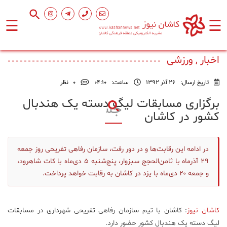
☰
☰
صفحه
اصلی
اخبار , ورزشی
تاریخ ارسال:
26 آذر 1392
ساعت:
۰۴:۱۰
0
نظر
اجتماعی
برگزاری مسابقات لیگ دسته یک هندبال
کشور در کاشان
فرهنگ
و
هنر
در ادامه این رقابت‌ها و در دور رفت، سازمان رفاهی تفریحی روز جمعه
۲۹ آذرماه با ثامن‌الحجج سبزوار، پنج‌شنبه ۵ دی‌ماه با کات شاهرود،
ورزشی
و جمعه ۲۰ دی‌ماه با یزد در کاشان به رقابت خواهد پرداخت.
محیط
کاشان نیوز
: کاشان با تیم سازمان رفاهی تفریحی شهرداری در مسابقات
زیست
لیگ دسته یک هندبال کشور حضور دارد.