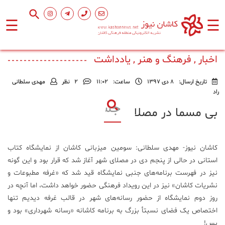
☰
☰
صفحه
اصلی
اخبار , فرهنگ و هنر , یادداشت
تاریخ ارسال:
8 دی 1397
ساعت:
۱۱:۰۲
2
نظر
مهدی سلطانی
اجتماعی
راد
بی مسما در مصلا
فرهنگ
و
هنر
کاشان نیوز- مهدی سلطانی: سومین میزبانی کاشان از نمایشگاه کتاب
استانی در حالی از پنجم دی در مصلای شهر آغاز شد که قرار بود و این گونه
ورزشی
نیز در فهرست برنامه‌های جنبی نمایشگاه قید شد که «غرفه مطبوعات و
نشریات کاشان» نیز در این رویداد فرهنگی حضور خواهد داشت، اما آنچه در
روز دوم نمایشگاه از حضور رسانه‌های شهر در قالب غرفه دیدیم تنها
محیط
اختصاص یک فضای نسبتأ بزرگ به برنامه کاشانه «رسانه شهرداری» بود و
زیست
بس!