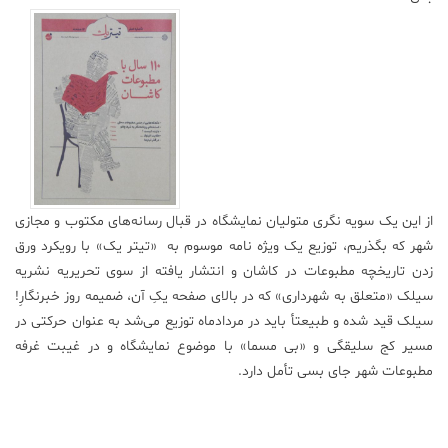
علم
و
فناوری
عکس
پادکست
از این یک سویه نگری متولیان نمایشگاه در قبال رسانه‌های مکتوب و مجازی
شهر که بگذریم، توزیع یک ویژه نامه موسوم به «تیتر یک» با رویکرد ورق
مجله
زدن تاریخچه مطبوعات در کاشان و انتشار یافته از سوی تحریریه نشریه
فرهنگی
و
سیلک «متعلق به شهرداری» که در بالای صفحه یکِ آن، ضمیمه روز خبرنگارِ!
هنری
سیلک قید شده و طبیعتأ باید در مردادماه توزیع می‌شد به عنوان حرکتی در
مسیر کج سلیقگی و «بی مسما» با موضوع نمایشگاه و در غیبت غرفه
مطبوعات شهر جای بسی تأمل دارد.