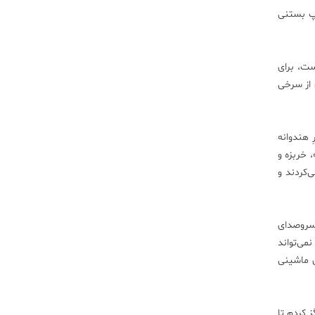
وپ بستنی
ست، برای
 از سرخی
 هندوانه
 خربزه و
‌کردند و
 سروصدای
می‌تواند
ی ماشینی
 کردم تا