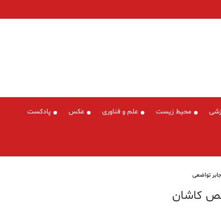
زشی
محیط زیست
علم و فناوری
عکس
پادکست
ابر تواضعی
تص کاشان