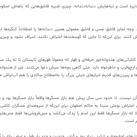
ایره است و لبه‌هایش دندانه‌دندانه. چیزی شبیه قاشق‌هایی که باهاش اسک
وجه تمایز قاشق مسی و قاشق معمولی همین دندانه‌ها یا اصطلاحاً کنگره‌ها ا
ش کنند. برای این‌که تا جایی که گوسفندها اعتراض نکنند، اسراف نشود و چیزی
اشانی‌های هندوانه‌خور حرفه‌ای و قهار که معمولاً ظهرهای تابستان تا تهِ یک سرِ
رج‌وقرب و خاطرخواه دارد. حتی گاهی بچه‌ها سرش دعوا می‌کنند. غیر از هندوانه،
و پیرزن‌های قدیم خیارهای خیلی بزرگ یا به‌اصطلاح سالادی را هم آب‌تراش می
لآن نیست. تا حدود سی سال پیش هم بازار مسگرها واقعاً بازار مسگرها بود و
عتراض بوعلی سینا به حاکم اصفهان برای این‌که از سروصدای مسگران کاشی ن
ا که بازار مسگرها فقط این اسم را یدک می‌کشد و مس‌فروشی‌ها فقط مس‌ها
تر است.
های اجق‌وجق و تزئینی زیاد بود و گران. چندین و چند بار طول و عرض بازار را گز