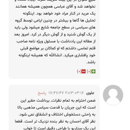
نخواهد شد و آقای عباسی همچون همیشه همانند
یک مرید در کنار مراد خود خواهد بود. اینگونه
تحلیل ها گاها و بیشتر در چنین ایامی توسط گروه
های سیاسی در سطح جامعه شایع میشود ولی باید
از یک گوش شنید و از گوش دیگر در کرد. امروز بعد
از مطاله این یادداشت با مسئول ویژه نامه صاحب
قلم تماسی داشتم که او کماکان بر مواضع قبلی
خود پافشاری میکرد. انشاالله که همیشه اینگونه
باشد.
)
0
(
)
0
(
علوی
2013-03-16 17:47:47
پاسخ
ضمن احترام به تمام نظرات, برداشت حقیر این
است که این جریان با قدمت سیاسی مذهبی بالا
به راحتی دستخوش اختلاف و انشقاق نمی شود.
نظر آقای احسان به نظر بنده نزدیک تر است. قطعا
این یک سناریو با طراحی دقیق است تا خواب