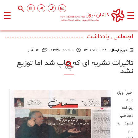
☰
☰
صفحه
اصلی
اجتماعی , یادداشت
تاریخ ارسال:
24 اسفند 1391
ساعت:
۲۳:۳۰
14
نظر
اجتماعی
تاثیرات نشریه ای که چاپ شد اما توزیع
نشد
فرهنگ
و
هنر
اخیراً ویژه
نامه
ورزشی
روزنامه
«صاحب
محیط
قلم» به
زیست
نام