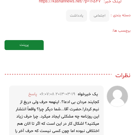
لینک خبر:
https://kashannews.net/?p=16547
دسته بندی :
اجتماعی
یادداشت
برچسب ها:
پرینت
نظرات
یک خیرخواه
2013-03-19 06:07:08
پاسخ
کجایند مردان بی ادعا؟. اینهمه حرف ولی دریغ از
نیم کردار!.حضرت آقا...شما دیگر چرا؟ واقعاً انتشار
این روزنامه چه مشکلی ایجاد میکرد. چرا حرف زیاد
میکنید؟ اشکال کار در این است که اگر تا الان هم
اختلافی نبوده اما چون کسی نیست که حرف آخر را