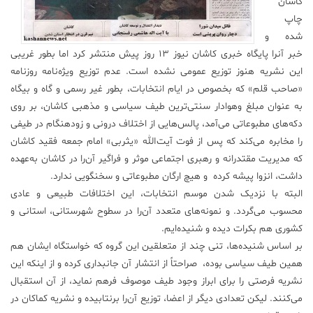
کاشان
چاپ
علم
و
شده و
فناوری
خبر آنرا پایگاه خبری کاشان نیوز 13 روز پیش منتشر کرد اما بطور غریبی
این نشریه هنوز توزیع عمومی نشده است. عدم توزیع ویژه‌نامه روزنامه
«صاحب قلم» که بخصوص در ایام انتخابات، بطور غیر رسمی و گاه و بیگاه
عکس
به عنوان مبلغ وهوادار سنتی‌ترین طیف سیاسی و مذهبی کاشان، بر روی
دکه‌های مطبوعاتی می‌آمد، پالس‌هایی از اختلاف درونی و زود‌هنگام در طیفی
پادکست
را مخابره می‌کند که پس از فوت آیت‌الله «یثربی» امام جمعه فقید کاشان
که مدیریت مقتدرانه و رهبری اجتماعی موثر و فراگیر آن‌را در کاشان به‌عهده
مجله
داشت، انزوا پیشه کرده و هیچ ارگان مطبوعاتی و سخنگویی ندارد.
فرهنگی
البته با نزدیک شدن موسم انتخابات، این اختلافات طبیعی و عادی
و
محسوب می‌گردد. و نمونه‌های متعدد آن‌را در سطوح شهرستانی، استانی و
هنری
کشوری هم بکرات دیده و شنیده‌ایم.
بر اساس شنیده‌ها، تنی چند از متعلقین این گروه که خواستگاه ایشان هم
همین طیف سیاسی بوده، صراحتاً از انتشار آن جانبداری کرده و از اینکه این
نشریه فرصتی را برای ابراز وجود طیف موصوف فرهم نماید، از آن استقبال
می‌کنند. لیکن تعدادی دیگر از اعضا، توزیع آن‌را برنتابیده و نشریه کماکان در