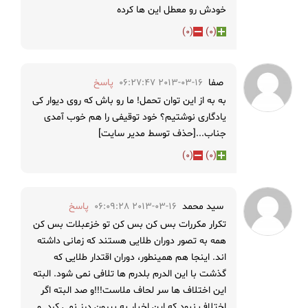
خودش رو معطل این ها کرده
)
0
(
)
0
(
صفا
2013-03-16 06:27:47
پاسخ
به به از این توان تحمل! ما رو باش که روی دیوار کی
یادگاری نوشتیم؟ خود توقیفی را هم خوب آمدی
جناب...[حذف توسط مدیر سایت]
)
0
(
)
0
(
سید محمد
2013-03-16 06:09:28
پاسخ
تکرار مکررات بس کن بس کن تو خزعبلات بس کن
همه به تصور دوران طلایی هستند که زمانی داشته
اند. اینجا هم همینطور، دوران اقتدار طلایی که
گذشت با این الدرم بلدرم ها تلافی نمی شود. البته
این اختلاف ها سر لحاف ملاست!!!و صد البته اگر
اختلاف نبود که این اخبار به بیرون درز نمی کرد. و