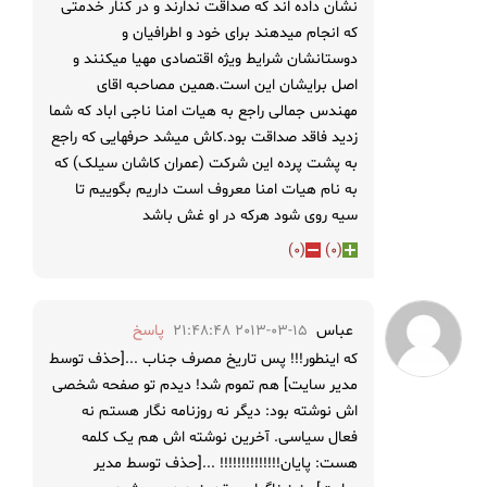
نشان داده اند که صداقت ندارند و در کنار خدمتی
که انجام میدهند برای خود و اطرافیان و
دوستانشان شرایط ویژه اقتصادی مهیا میکنند و
اصل برایشان این است.همین مصاحبه اقای
مهندس جمالی راجع به هیات امنا ناجی اباد که شما
زدید فاقد صداقت بود.کاش میشد حرفهایی که راجع
به پشت پرده این شرکت (عمران کاشان سیلک) که
به نام هیات امنا معروف است داریم بگوییم تا
سیه روی شود هرکه در او غش باشد
)
0
(
)
0
(
عباس
2013-03-15 21:48:48
پاسخ
که اینطور!!! پس تاریخ مصرف جناب ...[حذف توسط
مدیر سایت] هم تموم شد! دیدم تو صفحه شخصی
اش نوشته بود: دیگر نه روزنامه نگار هستم نه
فعال سیاسی. آخرین نوشته اش هم یک کلمه
هست: پایان!!!!!!!!!!!!!! ...[حذف توسط مدیر