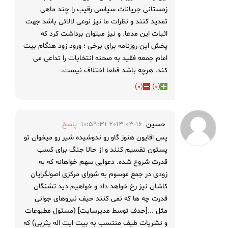
زمستانی جریانات سیاسی رقیب را چند ماهی
تمدید کنند و نظرات ما نیز نوعی لالائی باشد جهت
اثبات این مدعا. و نیز میتوان برداشت کرد که
پخش این روزنامه برای برخی ؛ ورود زود هنگام بیت
امام جمعه فقید به صحنه انتخابات را تداعی می
کند. هرچه باشد قطعا اختلاف نیست.
)
0
(
)
0
(
حسین
2013-03-16 10:59:31
پاسخ
پس اقایون هنوز گاو رو ندوشیده شیر رو میخوان تو
پستون تقسیم کنند و از حالا جنگ برای کسب
قدرت شروع شده. دعوایی سهم خواهانه که به
زودی در جمع موسوم به شورای مرکزی اصولگرایان
کاشان نیز رخ خواهد داد و خواهیم دید تشنگان
قدرت چه ها که نمی کنند حیف نیروهای جوانی
مثل ...[حدف توسط مدیرسایت] (مسئول مطبوعات
و نشریات طیف منتسب به بیت ایت اله یثربی) که