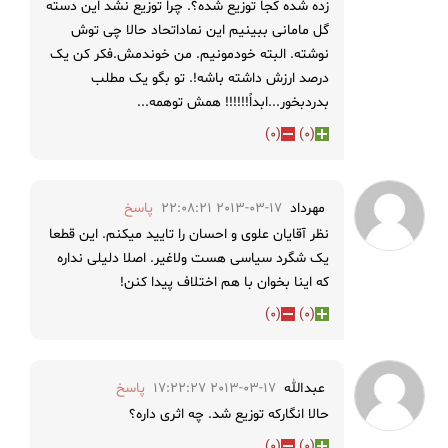
زده شده کجا توزیع شده؟. چرا توزیع نشد این دسته
گل مامانی ببینیم این نماداتحاد حالا چی توش
نوشته. البته خودمونیم. من خوندمش.فکر کن یک
درصد ارزش داشته باشه!. تو بگو یک مطلب
بدردبخور...ابداً!!!!!! همش توهمه...
)
0
(
)
0
(
مهرداد
2013-03-17 22:08:21
پاسخ
نظر آقایان علوی و احسان را تایید میکنم. این قطعا
یک شگرد سیاسی هست ولاغیر. اصلا دلیلی نداره
که اینا بخوان با هم اختلاف پیدا کنن!
)
0
(
)
0
(
عبدالله
2013-03-17 17:22:27
پاسخ
حالا انگارکه توزیع شد. چه اثری داره؟
)
0
(
)
0
(