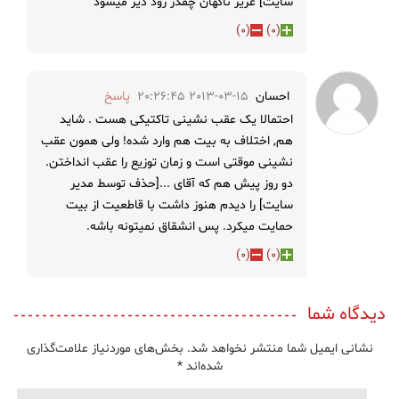
سایت] عزیز ناگهان چقدر زود دیر میشود
)
0
(
)
0
(
احسان
2013-03-15 20:26:45
پاسخ
احتمالا یک عقب نشینی تاکتیکی هست . شاید
هم, اختلاف به بیت هم وارد شده! ولی همون عقب
نشینی موقتی است و زمان توزیع را عقب انداختن.
دو روز پیش هم که آقای ...[حذف توسط مدیر
سایت] را دیدم هنوز داشت با قاطعیت از بیت
حمایت میکرد. پس انشقاق نمیتونه باشه.
)
0
(
)
0
(
دیدگاه شما
نشانی ایمیل شما منتشر نخواهد شد.
بخش‌های موردنیاز علامت‌گذاری
شده‌اند
*