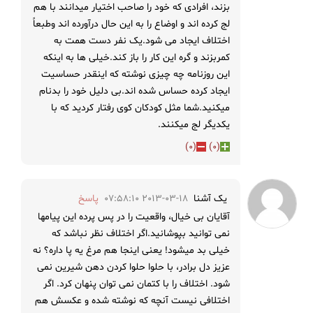
بزند، افرادی که خود را صاحب اختیار میدانند با هم
لج کرده اند و اوضاع را به این حال درآورده اند وطبعاً
اختلاف ایجاد می شود.یک نفر دست همت به
کمربزند و گره این کار را باز کند.خیلی ها به اینکه
این روزنامه چه چیزی نوشته که اینقدر حساسیت
ایجاد کرده حساس شده اند.بی دلیل خود را بدنام
میکنید.شما مثل کودکان کوی رفتار کردید که با
یکدیگر لج میکنند.
)
0
(
)
0
(
یک آشنا
2013-03-18 07:58:10
پاسخ
آقایان بی خیال، واقعیت را در پس پرده این پیامها
نمی توانید بپوشانید.اگر اختلاف نظر نباشد که
خیلی بد میشود! یعنی اینجا هم مرغ یه پا داره؟ نه
عزیز دل برادر، با حلوا حلوا کردن دهن شیرین نمی
شود. اختلاف را با کتمان نمی توان پنهان کرد. اگر
اختلافی نیست آنچه که نوشته شده و عکسش هم