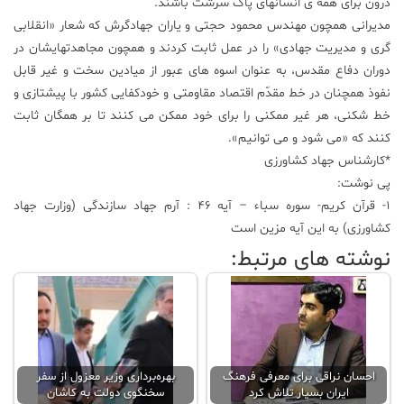
درون برای همه ی انسانهای پاک سرشت باشند.
مدیرانی همچون مهندس محمود حجتی و یاران جهادگرش که شعار «انقلابی
گری و مدیریت جهادی» را در عمل ثابت کردند و همچون مجاهدتهایشان در
دوران دفاع مقدس، به عنوان اسوه های عبور از میادین سخت و غیر قابل
نفوذ همچنان در خط مقدّم اقتصاد مقاومتی و خودکفایی کشور با پیشتازی و
خط شکنی، هر غیر ممکنی را برای خود ممکن می کنند تا بر همگان ثابت
کنند که «می شود و می توانیم».
*کارشناس جهاد کشاورزی
پی نوشت:
۱- قرآن کریم- سوره سباء – آیه ۴۶ : آرم جهاد سازندگی (وزارت جهاد
کشاورزی) به این آیه مزین است
نوشته های مرتبط:
احسان نراقی برای معرفی فرهنگ
بهره‌برداری وزیر معزول از سفر
ایران بسیار تلاش کرد
سخنگوی دولت به کاشان