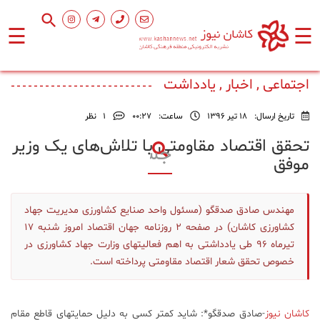
☰
☰
صفحه
اصلی
اجتماعی , اخبار , یادداشت
تاریخ ارسال:
18 تیر 1396
ساعت:
۰۰:۲۷
1
نظر
اجتماعی
تحقق اقتصاد مقاومتی با تلاش‌های یک وزیر
موفق
فرهنگ
و
هنر
مهندس صادق صدقگو (مسئول واحد صنایع کشاورزی مدیریت جهاد
کشاورزی کاشان) در صفحه 2 روزنامه جهان اقتصاد امروز شنبه 17
ورزشی
تیرماه 96 طی یادداشتی به اهم فعالیتهای وزارت جهاد کشاورزی در
خصوص تحقق شعار اقتصاد مقاومتی پرداخته است.
محیط
زیست
کاشان نیوز
-صادق صدقگو*: شاید کمتر کسی به دلیل حمایتهای قاطع مقام