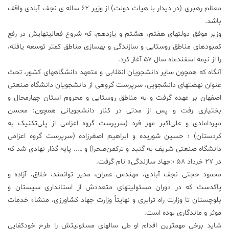
معظم رهبری (در دیدار با هیات دولت) از وزیر ۶۲ ساله ی نجف آبادی واقف
علم
باشد.
و
وزیر موفق دولتهای هفتم، هشتم و یازدهم، که شروع فعالیتهایش در رفع
فناوری
کمبودهای مناطق روستایی و سازندگی و بهسازی مناطق کمتر توسعه یافته،
را از نیمه اسفندماه سال ۵۷ آغاز کرد.
عکس
آنگاه که همچون سایر دانشجویان انقلابی و متعهد دانشگاههای کشور، تحت
عنوان نهضتهای دانشجویی، سرپرست گروهی از دانشجویان دانشگاه صنعتی
اصفهان بر عهده گرفت و به مناطق روستایی و محروم استان چهارمحال و
پادکست
بختیاری رفت و پس از مدتی در کنار دانشجویانی همچون: محسن
میردامادی و علی‌اکبر مهر فرد (سرپرست گروه اعزامی از پلی‌تکنیک به
مجله
کردستان) ؛ حسین شوریده و ابراهیم اصغرزاده (سرپرست گروه اعزامی
فرهنگی
دانشگاه صنعتی شریف به گنبد و ترکمن‌صحرا) و ….. پایه گذار نهادی شد که
و
هنری
در ۲۷ خرداد ۵۸ «جهاد سازندگی» نام گرفت.
محمود حجتی نجف آبادی، مهندس عمران، مدیر توانمند، خلاق، آزاده و
پاکدست که در دوران مسئولیتهای متعددش از استانداری سیستان و
بلوچستان تا وزارت راه ترابری و نهایتاً وزارت جهاد کشاورزی، منشاء خدمات
موثر و ماندگاری بوده است.
شاید برخی مهمترین اقدام او طی سالهای مسئولیتش را طرح خودکفایی