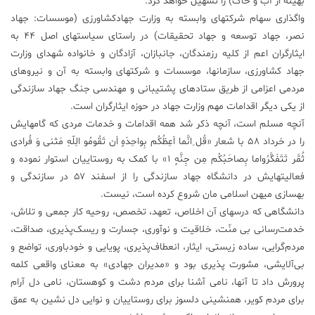
بهینه از آب و خاک) را تسهیل خواهد کرد.
واگذاری سهام شرکتهای وابسته به وزارت جهادکشاورزی (موسسات: جهاد
نصر، جهاد توسعه و جهاد تحقیقات) در راستای سیاستهای اصل ۴۴ به
ایثارگران اعم از کلیه رزمندگان، جانبازان، آزادگان و خانواده شهدای وزارت
جهاد کشاورزی، سازمانها، موسسات و شرکتهای وابسته به آن و نیروهای
مردمی اعزامی از طریق ستادهای پشتیبانی و مهندسی جنگ جهاد سازندگی
از یکی دیگر اقدامات مهم وزارت جهاد در حوزه ایثارگران است.
آنچه مسلم است، آنچه ذکر شد همه اقدامات و خدمات مردی که گامهایش
را در خرداد ۵۸ با شعار «قُل ِانَّما اَعِظُکُم بِواحِدَهٍ اَن تَقُومُو الِلّهِ مَثنی وَ فُرادی
ثُمَّر تَتَفَکَّرُواما بِصاحَبُکُم مِن جِنَّهٍ ۱» با کمک به روستاییان استوار نموده و
فعالیتهایش در دانشگاه جهاد سازندگی را از اسفند ۵۷ در سازندگی و
بهسازی میهن اسلامی مان شروع کرده است، نیست.
دانشگاهی که درسهای آن اخلاص، تعهد، تخصص، روحیه کار جمعی و تلاش،
خدمت‌رسانی بی منّت، خلاقیت و نوآوری، جسارت و ریسک‌پذیری، صداقت،
مردم‌گرایی، ساده زیستی، ایثار، انعطاف‌پذیری، پویایی و خودباوری، تواضع و
بی‌آلایشی، مشورت پذیری بود و «مدیران جهادی» به معنای واقعی کلمه
پرورش داد تا آنها، نامی آشنا برای مردم دشت و کوهستان، نامی دل آرام
برای مردم کویر، همنشینی دلسوز برای روستاییان و نوایی دل نشین به عمق