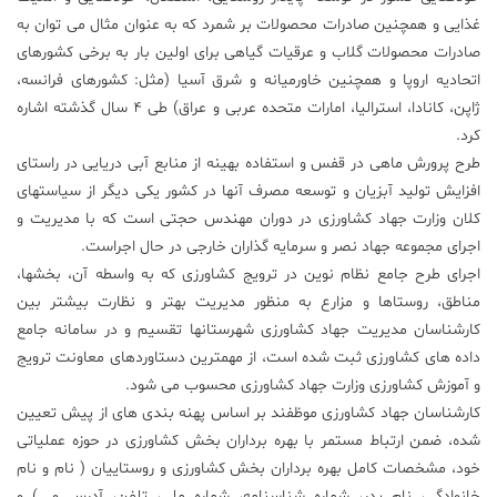
غذایی و همچنین صادرات محصولات بر شمرد که به عنوان مثال می توان به
صادرات محصولات گلاب و عرقیات گیاهی برای اولین بار به برخی کشورهای
اتحادیه اروپا و همچنین خاورمیانه و شرق آسیا (مثل: کشورهای فرانسه،
ژاپن، کانادا، استرالیا، امارات متحده عربی و عراق) طی ۴ سال گذشته اشاره
کرد.
طرح پرورش ماهی در قفس و استفاده بهینه از منابع آبی دریایی در راستای
افزایش تولید آبزیان و توسعه مصرف آنها در کشور یکی دیگر از سیاستهای
کلان وزارت جهاد کشاورزی در دوران مهندس حجتی است که با مدیریت و
اجرای مجموعه جهاد نصر و سرمایه گذاران خارجی در حال اجراست.
اجرای طرح جامع نظام نوین در ترویج کشاورزی که به واسطه آن، بخشها،
مناطق، روستاها و مزارع به منظور مدیریت بهتر و نظارت بیشتر بین
کارشناسان مدیریت جهاد کشاورزی شهرستانها تقسیم و در سامانه جامع
داده های کشاورزی ثبت شده است، از مهمترین دستاوردهای معاونت ترویج
و آموزش کشاورزی وزارت جهاد کشاورزی محسوب می شود.
کارشناسان جهاد کشاورزی موظفند بر اساس پهنه بندی های از پیش تعیین
شده، ضمن ارتباط مستمر با بهره برداران بخش کشاورزی در حوزه عملیاتی
خود، مشخصات کامل بهره برداران بخش کشاورزی و روستاییان ( نام و نام
خانوادگی، نام پدر، شماره شناسنامه، شماره ملی، تلفن، آدرس و….) و