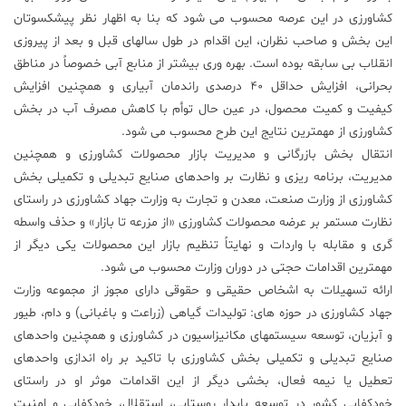
کشاورزی در این عرصه محسوب می شود که بنا به اظهار نظر پیشکسوتان
این بخش و صاحب نظران، این اقدام در طول سالهای قبل و بعد از پیروزی
انقلاب بی سابقه بوده است. بهره وری بیشتر از منابع آبی خصوصاً در مناطق
بحرانی، افزایش حداقل ۴۰ درصدی راندمان آبیاری و همچنین افزایش
کیفیت و کمیت محصول، در عین حال توأم با کاهش مصرف آب در بخش
کشاورزی از مهمترین نتایج این طرح محسوب می شود.
انتقال بخش بازرگانی و مدیریت بازار محصولات کشاورزی و همچنین
مدیریت، برنامه ریزی و نظارت بر واحدهای صنایع تبدیلی و تکمیلی بخش
کشاورزی از وزارت صنعت، معدن و تجارت به وزارت جهاد کشاورزی در راستای
نظارت مستمر بر عرضه محصولات کشاورزی «از مزرعه تا بازار» و حذف واسطه
گری و مقابله با واردات و نهایتاً تنظیم بازار این محصولات یکی دیگر از
مهمترین اقدامات حجتی در دوران وزارت محسوب می شود.
ارائه تسهیلات به اشخاص حقیقی و حقوقی دارای مجوز از مجموعه وزارت
جهاد کشاورزی در حوزه های: تولیدات گیاهی (زراعت و باغبانی) و دام، طیور
و آبزیان، توسعه سیستمهای مکانیزاسیون در کشاورزی و همچنین واحدهای
صنایع تبدیلی و تکمیلی بخش کشاورزی با تاکید بر راه اندازی واحدهای
تعطیل یا نیمه فعال، بخشی دیگر از این اقدامات موثر او در راستای
خودکفایی کشور در توسعه پایدار روستایی، استقلال، خودکفایی و امنیت