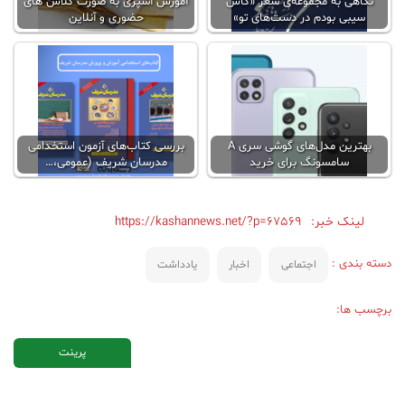
نگاهی به مجموعه‌ی شعر «کاش
آموزش آشپزی به صورت کلاس‌ های
سیبی بودم در دست‌های تو»
حضوری و آنلاین
بهترین مدل‌های گوشی سری A
بررسی کتاب‌های آزمون استخدامی
سامسونگ برای خرید
مدرسان شریف (عمومی،…
لینک خبر:
https://kashannews.net/?p=67569
دسته بندی :
اجتماعی
اخبار
یادداشت
برچسب ها:
پرینت