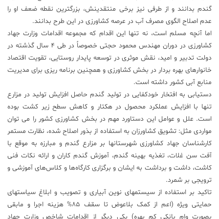
گندم بدانند و از طرفی نیز برخی منتقدینش، بزرگترین نقطه ضعف او را
عدم اصلاح الگوی مصرف آب در عرصه کشاورزی در این طرح بدانند.
اما آنچه مسلم است، نه تنها این اقدام که مجموعه اقدامات وزارت جهاد
کشاورزی در دوران مهندس محمود حجتی خصوصاً در طی ۴ سال گذشته در
دولت تدبیر و امید، نقش موثری در توسعه پایدار روستایی، تقویت اقتصاد
خانوارهای بهره بردار در بخش کشاورزی و همچنین برنامه ریزی برای مدیریت
منابع آبی کشور داشته است.
دستیابی به افتخار خودکفایی در تولید گندم حاصل افزایش تولید در مزارع
تنها با افزایش عملکرد محصول در هکتار و کاهش سطح زیر کشت بوده
است. علل و عوامل این دستاورد مهم در بخش کشاورزی کشور را می توان
مواردی مثل: تشویق کشاورزان به استفاده از بذور اصلاح شده، نظارت مستمر
کارشناسان جهاد کشاورزی شهرستانها بر مزارع گندم و مبارزه به موقع با
آفت سن غلات، تغذیه بهینه گندم، آموزش گندم کاران و ارائه نکات فنی
کاشت، داشت و برداشت به ایشان و برگزاری کارگاه‌ها و کلاس‌های آموزشی و
ترویجی بر شمرد.
تاکید بر استفاده از سیستمهای نوین آبیاری و تصویب و ابلاغ سیاستهای
حمایتی ویژه (اعم از کمک بلاعوض تا سقف ۸۵% هزینه اجرا و مابقی
بصورت وام بانکی کم بهره) یکی دیگر از اقدامات شاخص وزارت جهاد