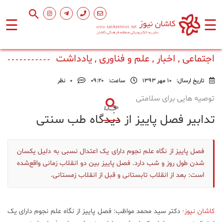
☰
☰
صفحه
اصلی
اجتماعی , اخبار , علم و فناوری , یادداشت
تاریخ ارسال:
10 مهر 1393
ساعت:
۰۹:۲۰
0
نظر
اجتماعی
توصیه هایی برای سلامتی
تدابیر فصل پاییز از دیدگاه طب سنتی
فرهنگ
و
هنر
فصل پاییز از نگاه علم نجوم دارای یک اعتدال نسبی به دلیل یکسان
شدن طول روز و شب دارد. فصل پاییز بین دو انقلاب زمانی واقع‌شده
ورزشی
است: بعد از انقلاب تابستانی و قبل از انقلاب زمستانی.
محیط
زیست
کاشان نیوز-
دکتر سید محمد مواظب: فصل پاییز از نگاه علم نجوم دارای یک