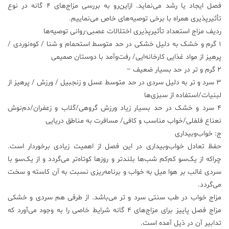
فصل ایجاد یا رشد می‌نماید. ازاین‌رو به بررسی مزاج‌های 4 گانه در نوع
تأثیرپذیری همراه با برخی توصیه‌های خاص می‌نماییم.
ردیف مزاج استعداد تأثیرپذیری اختلالات عصبی-روانی توصیه‌ها
1 گرم و خشک به دلیل خشکی در حد متوسط استحمام و شنا / کوه‌نوردی /
پرهیز از مواد غذایی کارخانه‌ایی/ رفت‌وآمد با دوستان صمیمی
2 گرم و تر در حد بسیار ضعیف –
3 سرد و تر به دلیل سردی در حد متوسط عسل و زنجبیل / ورزش / پرهیز از
لبنیات/استفاده از سبزی‌ها
4 سرد و خشک در حد بسیار زیاد ورزش گروهی/گلاب و زعفران/دم‌نوش
نعناع فلفلی/خواب مناسب و کافی/ مسافرت به مناطق دریایی
ج: خواب‌وبیداری
حفظ تعادل خواب‌وبیداری در این فصل از اهمیت زیادی برخوردار است.
چراکه از یک‌سو کم‌کم شب‌ها بلندتر و روزها کوتاه‌تر می‌گردد و از یک‌سو با
سردی غالب بر هوا میل به خواب و برنامه‌ریزی نسبت به آن کاسته و سخت
می‌گردد.
مزاج خواب در طب سنتی سرد و تر می‌باشد. از طرفی هم سردی و خشکی
مزاج فصل پاییز برای مزاج‌های 4 گانه شرایط خاصی را به وجود می‌آورد که
تدابیر آن در ذیل آمده است.