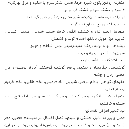
متفرقه: روغن‌زیتون، شیره خرما، عسل، شکر سرخ یا سفید و عرق بهارنارنج
4 سرد و خشک سرد و خشک گرم و تر
لبنیات: کره، ماست چکیده، شیر محلی تازه گاو و شیر گوسفند
صیفی‌جات: هویج، خیارچنبر، گرمک
میوه‌ها: انجير تازه و خشک، انگور، خرما، سيب شیرین، قیسی، گیلاس،
گلابی، موز، مویز، بالنگو، اقسام توت و کشمش
ریشه‌ها: انواع ترب، زردک، سیب‌زمینی ترش، شلغم و هویج
سبزی‌ها: شبدر، تربچه و ترب
حبوبات: گندم و اقسام لوبیا
گوشت‌ها: جگرسیاه و سفید، پاچه، گوشت گوسفند (بره)، بوقلمون، مرغ
محلی، زبان و چشم
مغزهای گیاهی: بادام درختی شیرین، بادام‌زمینی، تخم طالبی، تخم خربزه,
پسته, فندق
متفرقه: شیره انگور، روغن کنجد، روغن گاو، دنبه، روغن بادام تلخ، ارده،
سمنو و خاکشیر
ب: تدبیر اعراض نفسانیه
فصل پاییز به دلیل خشکی و سردی, فصل اختلال در سیستم عصبی مغز
(سرد و تر) می‌باشد و غالب استرس‌ها، وسواس‌ها، زودرنجی‌ها و…در این