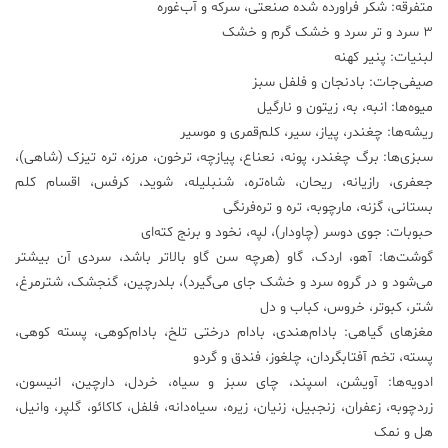
متفرقه: شکر فراورده شده صنعتی، سرکه و آب‌غوره
3 سرد و تر سرد و خشک گرم و خشک
لبنیات: پنیر کهنه
صیفی‌جات: بادنجان و فلفل سبز
میوه‌ها: انبه، به، زیتون و نارگیل
ریشه‌ها: چغندر، پیاز، سیر، کلم‌قمری و موسیر
سبزی‌ها: برگ چغندر، پونه، نعناع، پیازچه، ترخون، مرزه، تره تیزک (شاهی)،
جعفری، رازیانه، ریحان، شاه‌تره، شنبلیله، شوید، کرفس، اقسام کلم
بستانی، گزنه، مارچوبه، تره و تره‌فرنگی
حبوبات: جوی دوسر (چاودار)، لپه، نخود و برنج کته‌ای
گوشت‌ها: آهو، اردک، گاو (هرچه سن گاو بالاتر باشد، سردی آن بیشتر
می‌شود و در گروه سرد و خشک جای می‌گیرد)، بلدرچین، گنجشک، شترمرغ،
شتر، کبوتر، خروس، کباب و دل
مغزهای گیاهی: بادام‌هندی، بادام درختی تلخ، بادام‌کوهی، پسته کوهی،
پسته، تخم آفتابگردان، چلغوز، فندق و گردو
ادویه‌ها: آویشن، اسپند، چای سبز و سیاه، خردل، دارچین، انیسون،
زردچوبه، زعفران، زنجبیل، زنیان، زیره، سیاه‌دانه، فلفل، کاکائو، گلپر، وانیل،
هل و نمک