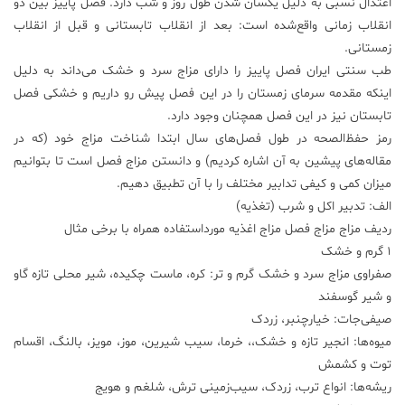
اعتدال نسبی به دلیل یکسان شدن طول روز و شب دارد. فصل پاییز بین دو
انقلاب زمانی واقع‌شده است: بعد از انقلاب تابستانی و قبل از انقلاب
علم
و
زمستانی.
فناوری
طب سنتی ایران فصل پاییز را دارای مزاج سرد و خشک می‌داند به دلیل
اینکه مقدمه سرمای زمستان را در این فصل پیش رو داریم و خشکی فصل
تابستان نیز در این فصل همچنان وجود دارد.
عکس
رمز حفظ‌الصحه در طول فصل‌های سال ابتدا شناخت مزاج خود (که در
مقاله‌های پیشین به آن اشاره کردیم) و دانستن مزاج فصل است تا بتوانیم
پادکست
میزان کمی و کیفی تدابیر مختلف را با آن تطبیق دهیم.
الف: تدبیر اکل و شرب (تغذیه)
مجله
ردیف مزاج مزاج فصل مزاج اغذیه مورداستفاده همراه با برخی مثال
فرهنگی
1 گرم و خشک
و
صفراوی مزاج سرد و خشک گرم و تر: کره، ماست چکیده، شیر محلی تازه گاو
هنری
و شیر گوسفند
صیفی‌جات: خیارچنبر، زردک
میوه‌ها: انجير تازه و خشک،، خرما، سيب شیرین، موز، مویز، بالنگ، اقسام
توت و کشمش
ریشه‌ها: انواع ترب، زردک، سیب‌زمینی ترش، شلغم و هویج