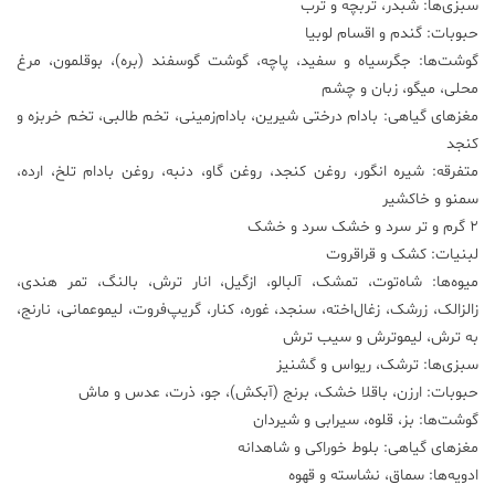
سبزی‌ها: شبدر، تربچه و ترب
حبوبات: گندم و اقسام لوبیا
گوشت‌ها: جگرسیاه و سفید، پاچه، گوشت گوسفند (بره)، بوقلمون، مرغ
محلی، میگو، زبان و چشم
مغزهای گیاهی: بادام درختی شیرین، بادام‌زمینی، تخم طالبی، تخم خربزه و
کنجد
متفرقه: شیره انگور، روغن کنجد، روغن گاو، دنبه، روغن بادام تلخ، ارده،
سمنو و خاکشیر
2 گرم و تر سرد و خشک سرد و خشک
لبنیات: کشک و قراقروت
میوه‌ها: شاه‌توت، تمشک، آلبالو، ازگیل، انار ترش، بالنگ، تمر هندی،
زالزالک، زرشک، زغال‌اخته، سنجد، غوره، کنار، گریپ‌فروت، لیموعمانی، نارنج،
به ترش، لیموترش و سیب ترش
سبزی‌ها: ترشک، ریواس و گشنیز
حبوبات: ارزن، باقلا خشک، برنج (آبکش)، جو، ذرت، عدس و ماش
گوشت‌ها: بز، قلوه، سیرابی و شیردان
مغزهای گیاهی: بلوط خوراکی و شاهدانه
ادویه‌ها: سماق، نشاسته و قهوه