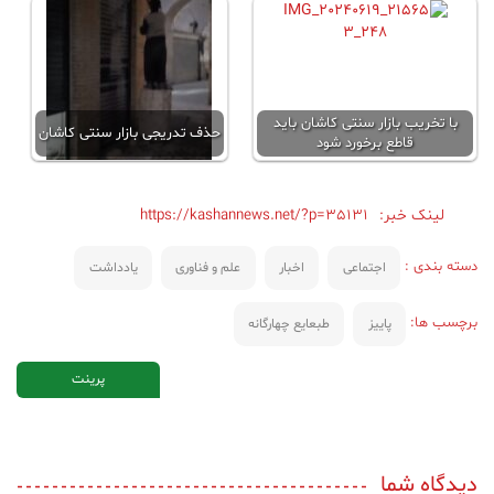
با تخریب بازار سنتی کاشان باید
حذف تدریجی بازار سنتی کاشان
قاطع برخورد شود
لینک خبر:
https://kashannews.net/?p=35131
دسته بندی :
اجتماعی
اخبار
علم و فناوری
یادداشت
برچسب ها:
پاییز
طبعایع چهارگانه
پرینت
دیدگاه شما