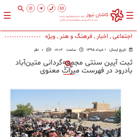
☰
☰
صفحه
اصلی
اجتماعی , اخبار , فرهنگ و هنر , ویژه
تاریخ ارسال:
1 خرداد 1395
ساعت:
۰۸:۰۲
0
نظر
اجتماعی
ثبت آیین سنتی مجمعه‌گردانی متین‌آباد
بادرود در فهرست میراث معنوی
فرهنگ
و
هنر
ورزشی
محیط
زیست