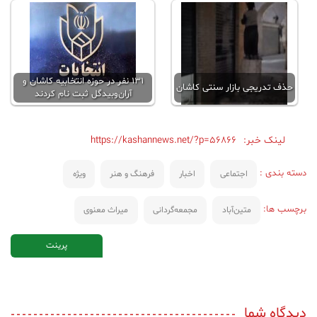
۱۳۱ نفر در حوزه انتخابیه کاشان و
حذف تدریجی بازار سنتی کاشان
آران‌و‌بیدگل ثبت نام کردند
لینک خبر:
https://kashannews.net/?p=56866
دسته بندی :
اجتماعی
اخبار
فرهنگ و هنر
ویژه
برچسب ها:
متین‌آباد
مجمعه‌گردانی
میراث معنوی
پرینت
دیدگاه شما