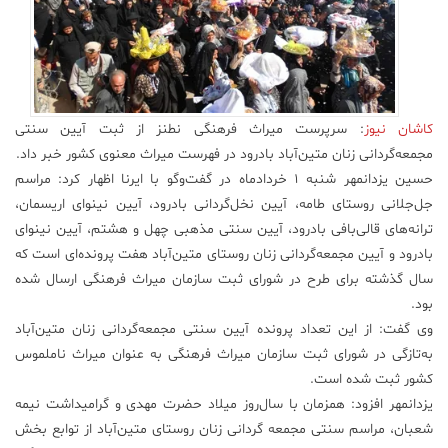
علم
و
فناوری
کاشان نیوز
: سرپرست میراث فرهنگی نطنز از ثبت آیین سنتی
عکس
مجمعه‌گردانی زنان متین‌آباد بادرود در فهرست میراث معنوی کشور خبر داد.
حسین یزدانمهر شنبه ۱ خرداد‌ماه در گفت‌و‌گو با ایرنا اظهار کرد: مراسم
پادکست
جل‌جلانی روستای طامه، آیین نخل‌گردانی بادرود، آیین نینوای اریسمان،
ترانه‌های قالی‌بافی بادرود، آیین سنتی مذهبی چهل و هشتم، آیین نینوای
مجله
بادرود و آیین مجمعه‌گردانی زنان روستای متین‌آباد هفت پرونده‌ای است که
فرهنگی
سال گذشته برای طرح در شورای ثبت سازمان میراث فرهنگی ارسال شده
و
بود.
هنری
وی گفت: از این تعداد پرونده آیین سنتی مجمعه‌گردانی زنان متین‌آباد
به‌تازگی در شورای ثبت سازمان میراث فرهنگی به عنوان میراث ناملموس
کشور ثبت شده است.
یزدانمهر افزود: همزمان با سال‌روز میلاد حضرت مهدی و گرامیداشت نیمه
شعبان، مراسم سنتی مجمعه ‌گردانی زنان روستای متین‌آباد از توابع بخش