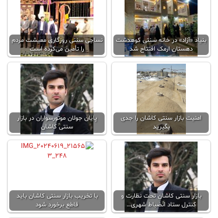
بنیاد «آزاد» در خانه سنتی کوهدشت
نساجی سنتی روزگاری معیشت مردم
دهستان ارمک افتتاح شد
را تأمین می‌کرده است
امنیت بازار سنتی کاشان را جدی
پایان جولان موتورسواران در بازار
بگیرید
سنتی کاشان
بازار سنتی کاشان تحت نظارت و
با تخریب بازار سنتی کاشان باید
کنترل ستاد انضباط شهری…
قاطع برخورد شود