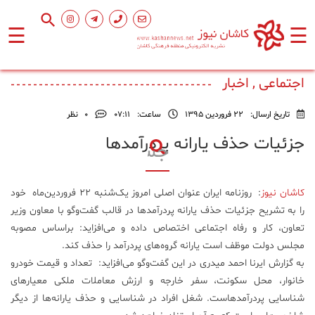
☰
☰
صفحه
اصلی
اجتماعی , اخبار
تاریخ ارسال:
22 فروردین 1395
ساعت:
۰۷:۱۱
0
نظر
اجتماعی
جزئیات حذف یارانه پردرآمد‌ها
فرهنگ
و
کاشان نیوز
: روزنامه ایران عنوان اصلی امروز یک‌شنبه ۲۲ فروردین‌ماه ‌خود
هنر
را به تشریح جزئیات حذف یارانه پردرآمد‌ها در قالب گفت‌و‌گو با معاون وزیر
تعاون، ‌کار و رفاه اجتماعی اختصاص داده و می‌افزاید: براساس مصوبه
ورزشی
مجلس دولت موظف است یارانه گروه‌های پردرآمد را حذف کند.
به گزارش ایرنا احمد میدری در این گفت‌و‌گو می‌افزاید: ‌ تعداد و قیمت خودرو
خانوار، محل سکونت، سفر خارجه و ارزش معاملات ملکی معیارهای
محیط
زیست
شناسایی پردرآمدهاست. شغل افراد در شناسایی و حذف یارانه‌ها از دیگر