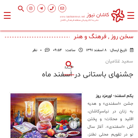
☰
☰
صفحه
اصلی
سخن روز , فرهنگ و هنر
تاریخ ارسال:
8 اسفند 1391
ساعت:
۰۹:۵۴
0
نظر
اجتماعی
سعید غلامیان
جشنهای باستانی در اسفند ماه
فرهنگ
و
هنر
یکم اسفند- اورمزد روز
جشن «اسفندی» و هدیه
ورزشی
به زنان در نیاسرِکاشان،
اقلید و محلات؛ و پختن
محیط
آش «اسفندی». آغاز سال
زیست
نو در تقویم محلی نطنز،