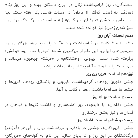
اسفندگان»، روز گرامیداشت زنان در ایران باستان بوده و این روز بنام
«مرد‌گیران» (هدیه گرفتن از مردان) در ادبیات فارسی بکار رفته است. بجز
این بنام روز جشن «برزگران- برزیگران» (به مناسبت سبزکنندگان زمین و
سبز شدن زمین) نیز خوانده شده است.
دهم اسفند- آبان روز
جشن «وخشنکام» در گرامیداشت رود «آمودریا- جیحون»، بزرگترین رود
سرزمین‌های ایرانی. این نام از بزرگترین شاخه آمودریا بنام رود «وخش»
برگرفته شده است. بیرونی «وخشنکام» را «فرشته جیحون» می‌داند و
می‌بایست با «اَناهیتَـه- آناهید» اینهمانی داشته باشد.
نوزدهم اسفند- فروردین روز
جشن «نوروز رودها»، گرامیداشت، لایروبی و پاکسازی رودها، کاریزها و
چشمه‌ها همراه با پاشیدن عطر و گلاب بر آنها.
بیستم اسفند- بهرام روز
جشن «گلدان» یا «اینجه»، روز آماده‌سازی و کاشت گل‌ها و گیاهان در
گلدان‌ها و نیز جشن درختکاری.
بیست و ششم اسفند- اشتاد روز
جشن «فروردگان»، جشنی در یاد‌کرد و بزرگداشت روان و فُـروهر (فَـروَهَـر)
درگذشتگانِ در این روز و تا پایان سال. این نام به گونه‌های «فرورگان-