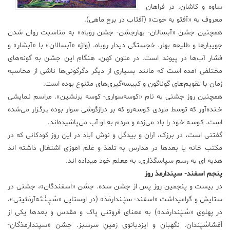
ساوه و کاشان. در فراهان
علم
معروف به «آفتو به حوت» (آفتاب در برج ماهی).
و
همچنین جشن «آبسالان- بهارجشن- جشن روباه» به مناسبت روان شدن
فناوری
جویبارها و طلیعه بهار. خجستگی دیدار روباه. (واژه «آبسالان» با «آبشار» و
فشار آب‌ها در پیوند است. در متون کهن، هنگامِ این جشن به گونه‌های
عکس
مختلفی آمده است که مانند بسیاری از دیگر دگرگونی‌ها ناشی از محاسبه
زمان با تقویم‌های گوناگون و کبیسه‌گیری‌های متنوع بوده است.
همچنین روز جشنی به نام «کوسه‌سواری- کوسه برنشین». مراسم نـمایشی
پادکست
خـنده‌آور که توسط مـردی کـوسـه‌رو که بر دراز‌گوشی سوار بوده بـرگـزار می‌شده
است. کـوسـه خـود را باد می‌زده و مردم به او آب می‌پاشیده‌اند.
مجله
گفتنی است، در برزک، آران و بیدگل و نوش آباد در این روز کودکانی که در
فرهنگی
مکتب خانه یا بعدها در مدارس به تلمذ و علم آموزی اشتغال داشته اند
و
هنری
هدیه ای به رسم سپاسگذاری، به معلم خود میداده اند.
پنجم اسفند- سپندارمذ روز
در بیست و پنجمین روز پس از جشن سده. جشن «اسفندگان»، جشنی در
ستایش و گرامیداشت «اسفند- سپَـندارمَذ» (در اوستایی «سْـپِـنْـتَـه‌آرمَئیتی»،
در پهلوی «سْـپَندارمَـد») به معنای فروتنی پاک و مقدس و بعدها یکی از
اَمْشاسْپَندان. نگهبان و ایزدبانوی زمینِ سرسبز. جشن «سپندارمذگان-