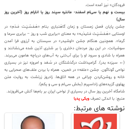
فرودگان» نیز آمده است.
بیست و نهم یا سی‌ام اسفند- مانتره سپند روز یا انارام روز (آخرین روز
سال)
جشن پایان فصل زمستان و زمان گاهَنباری بنام «هَـمَـسْـپَـت مَـدَم» در
اوستایی «هَـمَـسْـپَـث مَـئیدَیـه» به معنای «برابری شب و روز – برابری سرما و
گرما». همچنین هنگام جشن «اوشیدر» در سیستان به آرزوی فرا آمدن
سوشیانت. در این روز مردمان دختری را بر شتری آذین شده می‌نشانند و
همراه با شادی و سرود او را برای آب‌تنی به آب‌های دریاچه هامون می‌برند.
(← سیزده بدر). گرامیداشت درگذشتگان در سُـغد و امروزه نیز در بسیاری
نواحی گوناگون. جشن «علفه» در خمین، همراه با بردن علف‌های صحرایی به
خانه و روشن‌کردن چراغی در همه اتاق‌ها. زادروز زرتشت به روایت متن
پهلوی گزیده‌های زاداسپرم (بخش سی‌ام و سی و یکم).
شامگاه آخرین روز سال در بسیاری از نواحی ایران بر بام‌ها آتش می‌افروزند.
منبع: با اندکی تصرف
ویکی پدیا
نوشته های مرتبط: