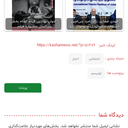
مهدی صفاری نژاد نامزد سی‌امین
عنوان بهترین فیلم کوتاه بخش
جشنواره تئاتر کودک و نوجوان شد
بین‌الملل جشنواره فیلم…
لینک خبر:
https://kashannews.net/?p=51476
دسته بندی :
اجتماعی
اخبار
برچسب ها:
اوتیسم
پرینت
دیدگاه شما
نشانی ایمیل شما منتشر نخواهد شد.
بخش‌های موردنیاز علامت‌گذاری