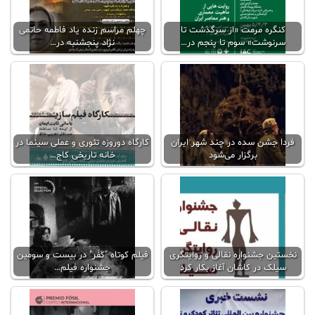
کنگره مرمت «از سرگذشت تا
چهلم مراسم زنده یاد فاطمه حاتمی
سرنوشت» سوم تا پنجم در…
نژاد پنجشنبه در…
فردا جشن سده در چند شهر ایران
کارگاه دوروزه تئوری و عملی سینما در
برگزار می‌شود
خانه تاریخی کاج…
نخستین جشنواره نقالی و روایتگری
فیلم کوتاه "کَفَر" در بیست و سومین
سیلک در کاشان آغاز بکار کرد
جشنواره فیلم…