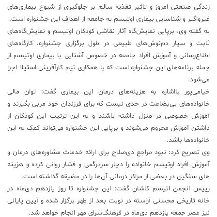
زندگی صنعتی امروز و تاثیر تغذیه سالم بر جلوگیری از شیوع بیماری‌های
علم
غیرواگیر و شناسایی بیماری اوتیسم به جامعه از اهداف این جشنواره است.
و
به گفته وی، برپایی نمایش‌گاه آثار نقاشی کودکان اوتیسم و نمایش‌گاه‌های
فناوری
ثابت و سیار دم‌نوش‌های طبیعی در طول برگزاری جشنواره، کارگاه‌های
اطلاع‌رسانی و آموزش افراد جامعه در خصوص آشنایی با بیماری اوتیسم از
عکس
جمله برنامه‌های این جشنواره است که با همکاری تیم کارآفرینی استیلا اجرا
می‌شود.
خیامی‌پور بااشاره به هزینه‌های درمان این بیماری گفت: توان مالی
پادکست
خانواده‌های بی‌بضاعت در حدی نیست که برای فرزندان خود مربی بگیرند و
آموزش خصوصی در منزل داشته باشند و به این ترتیب این کودکان از
مجله
داشتن آموزش محروم می‌شوند و برپایی این جشنواره می‌تواند کمک به این
فرهنگی
خانواده‌ها باشد.
و
هنری
وی تصریح کرد: نبود مراجع ذی‌صلاح برای ارائه خدمات مشاوره‌های درمان و
آموزش افراد اوتیسم خانواده را دچار سردرگمی و فشار روانی کرده و هزینه­‌
های سنگین در بعضی از مراکز درمانی آن‌ها را در مضیقه گذاشته است.
رییس انجمن اتیسم کاشان گفت: این جشنواره تا روز یازدهم دی‌ماه در
خانه تاریخی محسنی آراسته در نوبت بعد از ظهر برگزار شده و آیین پایانی
نیز عصر جمعه یازدهم دی‌ماه در فرهنگ‌سرای مهر انجام خواهد شد.