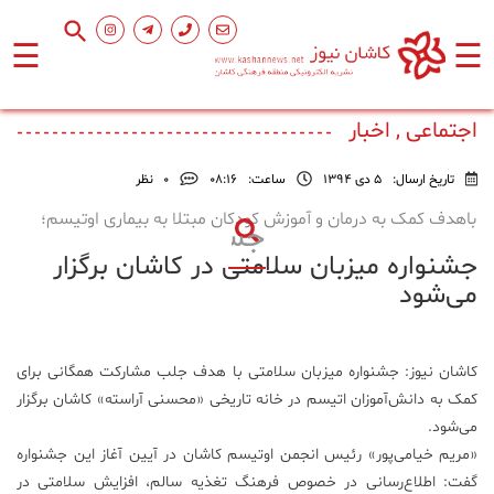
☰
☰
صفحه
اصلی
اجتماعی , اخبار
تاریخ ارسال:
5 دی 1394
ساعت:
۰۸:۱۶
0
نظر
اجتماعی
باهدف کمک به درمان و آموزش کودکان مبتلا به بیماری اوتیسم؛
جشنواره میزبان سلامتی در کاشان برگزار
فرهنگ
و
می‌شود
هنر
کاشان نیوز: جشنواره میزبان سلامتی با هدف جلب مشارکت همگانی برای
ورزشی
کمک به دانش‌آموزان اتیسم در خانه تاریخی «محسنی آراسته» کاشان برگزار
می‌شود.
محیط
«مریم خیامی‌پور» رئیس انجمن اوتیسم کاشان در آیین آغاز این جشنواره
زیست
گفت: اطلاع‌رسانی در خصوص فرهنگ تغذیه سالم، افزایش سلامتی در