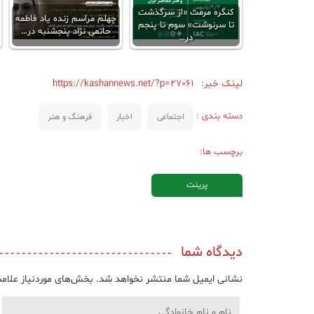
کنگره مرمت «از سرگذشت
چهلم مراسم زنده یاد فاطمه
تا سرنوشت» سوم تا پنجم
حاتمی نژاد پنجشنبه در…
در…
لینک خبر:
https://kashannews.net/?p=27061
دسته بندی :
اجتماعی
اخبار
فرهنگ و هنر
برچسب ها:
پرینت
دیدگاه شما
نشانی ایمیل شما منتشر نخواهد شد.
بخش‌های موردنیاز علامت