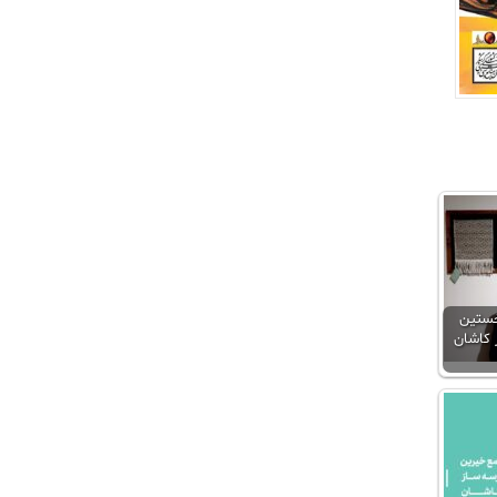
خستین
 کاشان