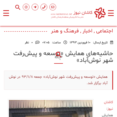
☰
☰
صفحه
اصلی
اجتماعی , اخبار , فرهنگ و هنر
تاریخ ارسال:
10 فروردین 1393
ساعت:
۰۷:۰۵
0
نظر
اجتماعی
حاشیه‌های همایش «توسعه و پیش‌رفت
شهر نوش‌آباد»
فرهنگ
و
هنر
همایش «توسعه و پیش‌رفت شهر نوش‌آباد» جمعه ۹۳/۱/۸ در نوش
آباد برگزار شد.
ورزشی
کاشان
محیط
نیوز
:
زیست
همایش