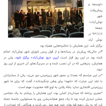
«توسعه و
علم
پیش‌رفت
و
شهر
فناوری
نوش‌آباد»
جمعه
عکس
۹۳/۱/۸ در
نوش آباد
پادکست
برگزار شد. این همایش با حاشیه‌هایی همراه بود
*
در حالی‌که پیش‌تر در رسانه‌ها و از قول ریس شورای شهر نوش‌آباد اعلام
شده بود در این روز قرار است
آیین «روز نوش‌آباد» برگزار شود
، ولی در
مجله
همایش، بنرهایی که در آن نصب شده و در سربرگ‌های آن خبری از این روز
فرهنگی
و
نبود.
هنری
*در این مراسم که عمدتا بر محور شهر زیرزمینی دور می‌زد، یکی از سخنرانان
با نقد این عبارت که «شهدا برای وطن جنگیده‌اند» گفت که برای ما شهر
زیرزمینی افتخاری ندارد بلکه رفتن به اوج قله معنویت مهم است.
*مجری برنامه که میدان‌دار اصلی بود، این همایش را بیشتر به یک مجلس
جشن تبدیل کرده بود تا یک جمع هم‌اندیشی. وی به مسئولین جلسه حمله
کرد که به یک دهم قول‌های خود هم عمل نمی‌کنند و هنگامی که تعدادی از