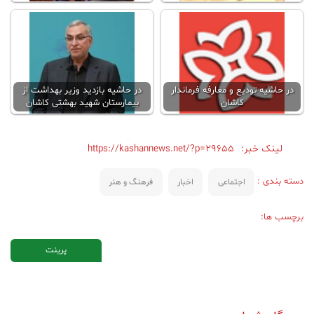
در حاشیه تودیع و معارفه فرماندار
در حاشیه بازدید وزیر بهداشت از
کاشان
بیمارستان شهید بهشتی کاشان
لینک خبر:
https://kashannews.net/?p=29655
دسته بندی :
اجتماعی
اخبار
فرهنگ و هنر
برچسب ها:
پرینت