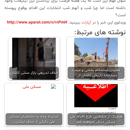
سوال مهم این است که یک هفته فرصت برای برداشتن این تبلیغات وجود
داشته است اما چرا شب و آنهم شب انتخابات این اقدام بوقوع پیوسته
علم
و
است؟
فناوری
ویدئوی این خبر را در
آپارات
ببینید:
http://www.aparat.com/v/r8PmH
نوشته های مرتبط:
عکس
پادکست
عملیات استحکام بخشی و مرمت
حذف تدریجی بازار سنتی کاشان
مجله
عصارخانه تاریخی کاشان در…
فرهنگی
و
هنری
هیچیک از متقاضین طرح اقدام ملی
استرداد وجه به متقاضیان مسکن
مسکن حذف نخواهند شد
ملی نگرانی از حذف ایشان…