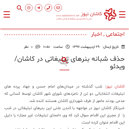
☰
☰
صفحه
اصلی
اجتماعی , اخبار
تاریخ ارسال:
29 اردیبهشت 1396
ساعت:
۱۰:۵۰
0
نظر
اجتماعی
حذف شبانه بنرهای تبلیغاتی در کاشان/
ویدئو
فرهنگ
و
هنر
کاشان نیوز
: شب گذشته در میدان‌های امام حسن و جهاد پرده های
تبلیغات انتخاباتی دو تن از نامزدهای شورای شهر کاشان توسط کسانی که
ورزشی
مدعی بودند مامور از طرف شهرداری کاشان هستند کنده شد.
خبرنگار کاشان نیوز در مواجهه با کندن علنی این بنرهای تبلیغاتی در شب
محیط
را از مجری این اقدام سوال کرد که وی «امحای تبلیغات غیر مجاز» را دلیل
زیست
این اقدام عنوان کرده است.