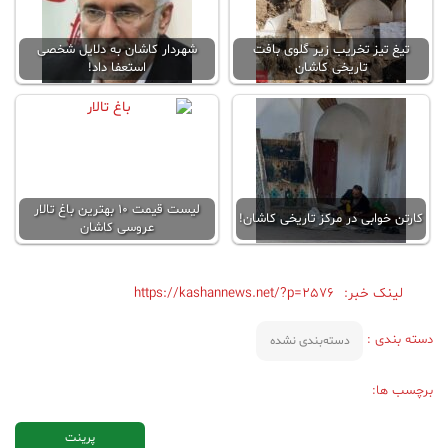
تیغ تیز تخریب زیر گلوی بافت
شهردار کاشان به دلایل شخصی
تاریخی کاشان
استعفا داد!
لیست قیمت ۱۰ بهترین باغ تالار
کارتن خوابی در مرکز تاریخی کاشان!
عروسی کاشان
لینک خبر:
https://kashannews.net/?p=2576
دسته بندی :
دسته‌بندی نشده
برچسب ها:
پرینت