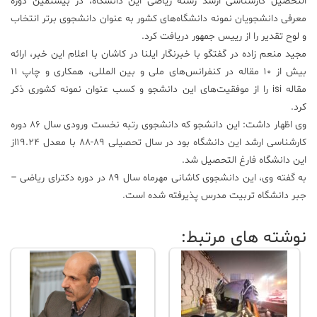
التحصیل کار‌شناسی ارشد رشته ریاضی این دانشگاه، در بیستمین دوره
معرفی دانشجویان نمونه دانشگاه‌های کشور به عنوان دانشجوی بر‌تر انتخاب
علم
و لوح تقدیر را از رییس جمهور دریافت کرد.
و
فناوری
مجید منعم ‌زاده در گفتگو با خبرنگار ایلنا در کاشان با اعلام این خبر، ارائه
بیش از ۱۰ مقاله در کنفرانس‌های ملی و بین المللی، همکاری و چاپ ۱۱
مقاله isi را از موفقیت‌های این دانشجو و کسب عنوان نمونه کشوری ذکر
عکس
کرد.
وی اظهار داشت: این دانشجو که دانشجوی رتبه نخست ورودی سال ۸۶ دوره
پادکست
کار‌شناسی ارشد این دانشگاه بود در سال تحصیلی ۸۹-۸۸ با معدل 19.24از
این دانشگاه فارغ التحصیل شد.
به گفته وی، این دانشجوی کاشانی مهرماه سال ۸۹ در دوره دکترای ریاضی –
مجله
فرهنگی
جبر دانشگاه تربیت مدرس پذیرفته شده است.
و
هنری
نوشته های مرتبط: