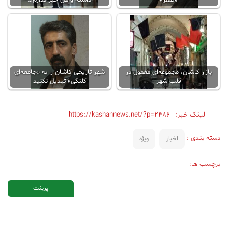
بازار کاشان، مجموعه‌ای مغفول در
شهر تاریخی کاشان را به «جامعه‌ای
قلب شهر
کلنگی» تبدیل نکنید
لینک خبر:
https://kashannews.net/?p=2486
دسته بندی :
اخبار
ویژه
برچسب ها:
پرینت