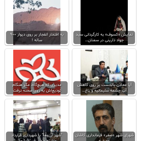
نمایش «کسوف» به کارگردانی سید
به افتخار انفجار بر روی دیوار 900
جواد دارینی در سمنان…
ساله !
آیا معادن بالادست بر روی کاهش
مدیری که هیچ‌گاه، مگر هنگام
آب چشمه سلیمانیه و باغ…
تودیع‌اش به روی صحنه نرفت
شورای شهر «صفر» فرمانداری کاشان
"شهر آرزوها" با شهرداری قرارداد
«صفر»
داشته و من خبر ندارم…