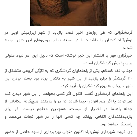
علم
و
فناوری
گردشگرانی که طی روزهای اخیر قصد بازدید از شهر زیرزمینی اویی در
نوش‌آباد کاشان را داشتند با در بسته تمام ورودی‌های این شهر مواجه
عکس
شدند.
خبرگزاری مهر با انتشار این خبر نوشته است که دلیل این امر نبود متولی
پادکست
برای پذیرش گردشگران است.
مهتاب ثقه‌الاسلام، یکی از راهنمایان گردشگری که به تازگی گروهی متشکل از
مجله
30 گردشگر را برای بازدید از این شهر به کاشان برده بود بسته بودن این
فرهنگی
شهر تاریخی به روی گردشگران را تأیید کرد.
و
این راهنمای گردشگری گفت: اکنون اگر کسی بخواهد از این شهر دیدن کند
هنری
نمی‌تواند یا اگر هم افرادی پیدا شوند که در را بازکنند هیچ‌گونه امکاناتی از
جمله راهنما در اختیار او نیست. همچنین معلوم نیست اگر برای
بازدید‌کنندگان اتفاقی بیفتد چه کسی آنها را در شهر نجات می‌دهد و
پاسخگو خواهد بود.
وی افزود: شهرداری نوش‌آباد اکنون متولی بهره‌برداری از سود حاصل از حضور