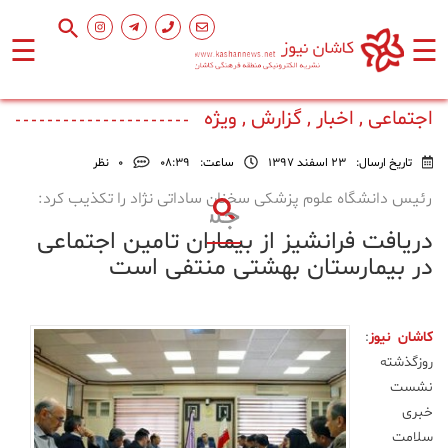
☰
☰
صفحه
اصلی
اجتماعی , اخبار , گزارش , ویژه
تاریخ ارسال:
23 اسفند 1397
ساعت:
۰۸:۳۹
0
نظر
اجتماعی
رئیس دانشگاه علوم پزشکی سخنان ساداتی نژاد را تکذیب کرد:
دریافت فرانشیز از بیماران تامین اجتماعی
فرهنگ
و
در بیمارستان بهشتی منتفی است
هنر
کاشان نیوز
:
ورزشی
روزگذشته
نشست
محیط
خبری
زیست
سلامت