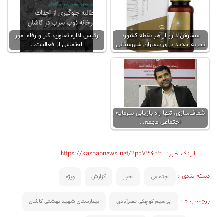
سفارش دارو از هر نقطه کشور؛
رئیس اداره تعاون، کار و رفاه امور
تجربه جدید برای بیماران شهرستانی
اجتماعی از فعالیت…
شفاف‌سازی، تنها راه بازیابی سرمایه
اجتماعی مجمع…
لینک خبر:
https://kashannews.net/?p=73622
دسته بندی :
اجتماعی
اخبار
گزارش
ویژه
برچسب ها:
ابراهیم کوچکی نصرآبادی
بیمارستان شهید بهشتی کاشان