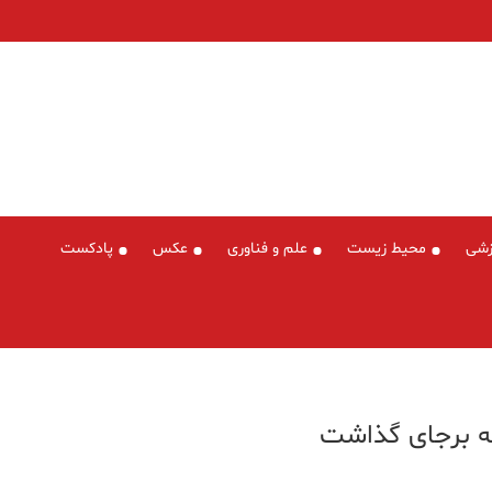
زشی
محیط زیست
علم و فناوری
عکس
پادکست
ته برجای گذاشت