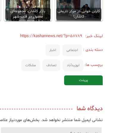
کارتن خوابی در مرکز تاریخی
بازار کاشان، مجموعه‌ای
کاشان!
مغفول در قلب شهر
لینک خبر:
https://kashannews.net/?p=58789
دسته بندی :
اجتماعی
اخبار
برچسب ها:
ابوزیدآباد
تصادف
مشکات
پرینت
دیدگاه شما
نشانی ایمیل شما منتشر نخواهد شد.
بخش‌های موردنیاز علامت