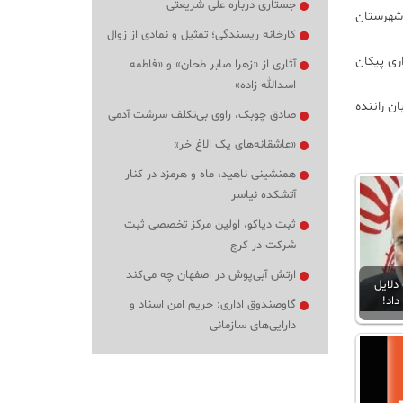
جستاری درباره علی شریعتی
گی مجزا صبح سه‌شنبه ۲۹ پتیرماه در این شهرستان
کارخانه ریسندگی؛ تمثیل و نمادی از زوال
سواری پیکان
آثاری از «زهرا صابر طحان» و «فاطمه
اسدالله زاده»
ن راننده
صادق چوبک، راوی بی‌تکلف سرشت آدمی
«عاشقانه‌های یک الاغ خر»
همنشینی ناهید، ماه و هرمزد در کنار
آتشکده نیاسر
ثبت دیاکو، اولین مرکز تخصصی ثبت
شرکت در کرج
ارتش آبی‌پوش در اصفهان چه می‌کند
دلایل
اد!
گاوصندوق اداری: حریم امن اسناد و
دارایی‌های سازمانی