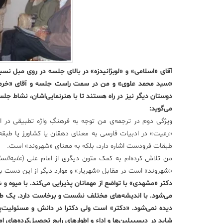
آقای «اسلامی» و «لوبژانیدزه» در بالای جلسه در روی مبل نس
«سید محمد علوی» و من در سمت راست جلسه و آقای «خرمی»
دوستان دیگر نیز در راه هستند تا با هنرنمایی‌اشان، نشاط جلس
می‌گوید:
«رعیت» در ادبیات فارسی به معنای دهقان یا کشاورز یا طبقه 
طبقات فرودست اشاره دارد، بلکه به معنای «شهروند» است.
من تلاش کرده‌ام به کمک متون دیگری از امام علی (
علیه‌الس
«شهروند» است در مقابل «شهریار» و موارد دیگر از این دست 
دکتر «مشهدی» با تواضع از مهمانان پذیرایی می‌کند. با میوه و
دیده نمی‌شود. «دکتر» است ولی دکترا در دانش و مسئولیت‌پ
شاید در دیسیپلین‌ها و اداء و اطوارهای رایج تحصیل‌کرده‌های ام