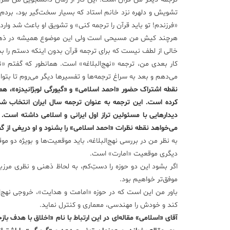
تشویش و دلهره نزد خانم استاد که بسیار سخت‌گیر بود، بردم.
«فرزندم! تو باید قرآن را ترجمه کنی» و تشویق او باعث شد وارد
هرچند کیش من مسیحی است ولی این موضوع همیشه در ذهن م
خالی از لطف نیست که برای ترجمه قرآن بدون اینکه دستم را 
کار بعدی من، ترجمه «نهج‌البلاغه» است. همانطور که گفتم «نه
می‌دهم و بعد به سراغ ترجمه‌ها و تفسیر‌ها دیگر می‌روم تا بتوان
نقطه اشتراک حضور «احمد اسلامی» و «گیورگی لوبژانیدزه»، ه
کرده است. این ترجمه به عنوان ترجمه سال ایران انتخاب ش
دیدارهایی با مسئولین تراز اول ایرانی و اسلامی داشته است. 
می‌خواهد نقطه نظرات «احمد اسلامی» را بشنود و او دریغی از گف
به نظر من در بررسی نهج‌البلاغه، باید موقعیت‌ها و بویژه دو 
دیگری موقعیت «امارت» است.
اگر بشود این دو حوزه را دستِ‌کم، به لحاظ ذهنی و نظری مرزبن
موفق‌تر خواهیم بود.
باور من این است که در حوزه «امامت و هدایت»، خروجی نهج‌ا
کند و خودش را مهندسی، معماری و کنترل نماید.
آقای «اسلامی» مقاله‌ای در این ارتباط با نام «اخلاق با هدف باز