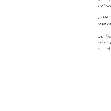
روندان و
د. آشنایی
ادن سر به
 از بزرگ‌ترین
» و گویا
زه زمانی،