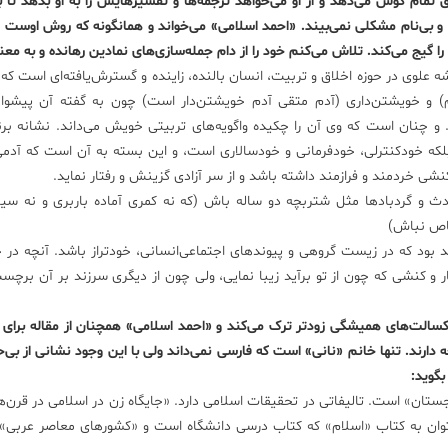
تمام گوش می‌دهد و از او می‌خواهد ترجمه‌ها و تفسیر‌هایش را به او بدهد تا با
م و بی‌نام مشکلی نمی‌بیند. «احمد اسلامی» می‌خواند و همانگونه که روش اوست آ
 گیج می‌کند. تلاش می‌کنم خود را از دام جمله‌سازی‌های نمادین رهانده و به معنا
دیشه علوی در حوزه اخلاق و تربیت، انسان بالنده، زاینده و گسترش‌یافته‌ای است که ب
ه‌ام) و خویشتن‌داری (آدم متقی آدم خویشتن‌دار است) چون به گفته آن پیشوا
و چنان است که وی آن را چکیده واگویه‌های تربیتی خویش می‌داند. نشانه برن
 بلکه خودکنترلی، خودفرمانی و خودسالاری است، و این بسته به آن است که آدم
 کنشی خردمند و فرازمند داشته باشد و از سر آزادی گزینش و رفتار نماید.
ث و گردباد‌ها مثل شتربچه دو ساله باش (که نه کمری آماده باربری و نه سینه
قاص نباش)
بود که در زیست گروهی و پیوندهای اجتماعی‌انسانی، خودتراز باشد. آنچه در چ
 و کنشی که چون از تو برآید زیبا نمایی، ولی چون از دیگری سرزند بر آن برچسب
الت‌های همیشگی زود‌تر ترک می‌کند و «احمد اسلامی» همچنان از مقاله برای 
دارند. تنها خانم «نانی» است که فارسی نمی‌داند ولی با این وجود نشانی از بی‌
بگوید:
جستان» است. تالیفاتی در تحقیقات اسلامی دارد. «جایگاه زن در اسلامی در قرن‌
‌توان به کتاب «اسلام» که کتاب درسی دانشگاه است و «کشورهای معاصر عربی» 