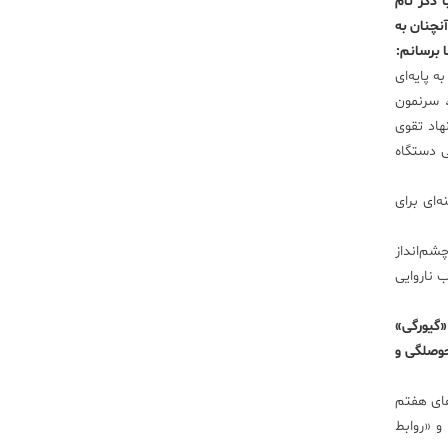
 ذکر نام
نچنان به
 برسانم:
ه پایه‌ای
، سرنمون
هاد تقوی
ی دستگاه
‌ای برای
شم‌انداز
 ناروایی
«گیورگی»
حوصلگی و
های هفتم
و «روابط