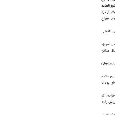
ق‌العاده
. از درد
 به سراغ
 ناگواری
ی امروزه
ال منافع
الیت‌های
ای مانده
ی بود تا
اد». اگر
روش رفته
کردم، با