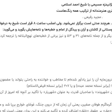
بژانیدزه مسیحی با شیخ احمد اسلامی
اثری هنرمندانه از ترکیب‌ همه رنگ‌هاست
ـ مجید رفیعی ـ
«احمد اسلامی» را با جلسات تفسیر نهج‌البلاغه‌اش می‌شناسند. هرچند مدتی است برگزار نمی‌شود. ولی امش
 از کاشان و آران و بیدگل از امام و خطبه‌ها و نامه‌هایش بگوید و می‌گوید:
من تا کنون همه نامه‌های سیاسی ـ اداری و پاره‌ای از نامه‌های دیگر و از جمله نامه‌های ۳۱ و ۵۳ و نیز برخی از خطبه‌های نهج‌البلاغ
:
 درون‌مایه آن را نیز یادآور شده‌ام تا مخاطب و خواننده به راحتی بتواند با مضمو
هروند» با صاحبان قدرت به عنوان «شهریار» با تأکید بر آنچه که امروز از آن 
ر گرماگرم طوفان صفین، یعنی آن زمان که از درون جنگ، غوغای خوارج برپا شد و م
نام «حق» بر حقوق «خلق» اعتراف کرده و تأکید می‌کند و این بدان معنی است که در