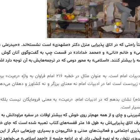
بتاً راحتی که در اتاق پذیرایی منزل دکتر «مشهدی» است نشسته‌اند. «حیدرعلی ع
 و خانم «نانی» و «محمد خداداد» در قسمت چپ به گفت‌و‌گوی آنان گوش م
ه را بیشتر کنند. «اسلامی» به محور دومی که در ترجمه‌هایش به آن توجه دارد اشار
ویژگی دوم در ترجمه‌ی من توجه به فرهنگِ ‌واژه تطبیقی در ادبیات امام است. به عنوان مثال در خطبه ۲۱۶ امام فر
زیردست است اما در ادبیات امام نه معنای برزگر و نه کشاورز و دهقان می‌دهد
لام
) نشان بدهم که در ادبیات امام، «رعیت» به معنی فرومایگان نیست بلکه
بسیار است.
 شیرینی و چای و از همه مهم‌تر روی خوش که بیشتر اوقات در سفره مراوداتش به و
می‌شود. با اندیشه‌های مختلف نشست و برخاست دارد. یک طرف اتاق پذیرایی‌اش به طول ۱۵ متر قفسه‌های کتاب تعبیه شده 
ذیری اجتماعی و فعالیت‌های مدنی و خاکی‌بودن و بسیاری چیزهایی دیگر از ای
روزی نتوان به او نمره قبولی داد. او در ادامه جلسه از «احمد اسلامی» می‌خواهد ت