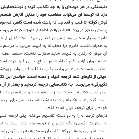
دلبستگی در هر عرصه‌ای را به جد تکذیب کرده و نوشته‌هایش را 
دارد که توسط آن می‌تواند مخاطب‌ خود را مقابل آثارش طلسم 
گوش گرفته تا قلب و قند و… که باعث شده است گاهی کم‌حوصلگ
پرسش بعدی می‌رود. «عنایتی» در ادامه از «لوبژانیدزه» می‌پرس
مادرم بسیار متدین بود و من در فضایی بزرگ شدم که پُر از حض
به همراه داشت. مادرم مرا مخفیانه به کلیسا می‌برد تا مراسم 
آن موقع که رفتن به کلیسا شاید مجازات داشت، اسقف اعظم «گرجس
که به دوران آزادی گام گذاشته‌ایم اوضاع خیلی فرق کرده است
شخصی هستند. آن‌ها می‌دانند رفتن به کلیسا می‌تواند چهره‌اش
«یکی از کارهای شما ترجمه کلیله و دمنه است. خواندن این کتا
«گیورگی» می‌پرسد. چه کتاب‌هایی ترجمه کرده‌اید و چقدر از آن‌
اصل کتاب «کلیله و دمنه» به زبان «هندی» و «سانسکریت» اس
است. گرجی‌ها با «کلیله و دمنه» آشنا هستند. من برای ترجمه 
خودم را برای ترجمه قرآن آماده کنم.
کارهای ترجمه‌ام را به دو دسته تقسیم می‌کنم. یکی ترجمه کتب 
به اینترنت «گرجی» نگاه کنیم پُر از ترجمه‌های بنده است که ا
است. آخرین ترجمه من که «گلستان سعدی» به زبان گرجی است 
ترجمه‌ دیگر من قرآن است. این کار از زمان دانشجویی من شروع