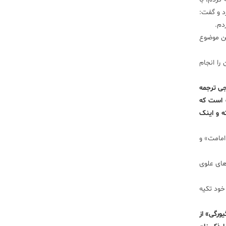
د و گفت:
دم.
ن موضوع
را انجام
جی ترجمه
ت است که
ه و اینک
امامت» و
های علوی
خود تکیه
یورگی» از