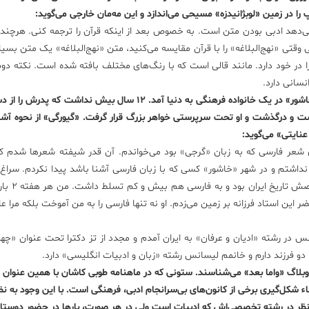
پ را در زمین «لوبژانیدزه» مسیحی می‌اندازد و این مه‌مان خارجی می‌گوید:
ر می‌دهد ادبی بودن متن است. به خصوص بعد از اینکه قرآن را ترجمه کنی. هرچند
تی «نهج‌البلاغه» را با قرآن مقایسه می‌کنید، متن «نهج‌البلاغه» یک متن بسیار
ی را در خود دارد. مانند قالی است که با رنگ‌های مختلف بافته شده است. نکته د
نسانی دارد.
۳۸سال پیش در شهری کوچک در مرکز «گرجستان»، به نام «خاشور» در یک خانواده فرهنگی به دنیا آمد. ۱۲ سال بیش ند
ا گذاشت و درگذشت و او تحت سرپرستی خواهر بزرگ قرار گرفت. «گیورگی» از نحوه آش
نایتی» می‌گوید:
ای شعر فارسی که به زبان «گرجی» بود می‌خواندم. آن قدر شیفته شعر‌ها شدم 
بان اصلی بخوانم. در آن هنگام ۱۲ سال بیش نداشتم و در شهر «خاشور» کسی که با زبان فارسی آشنا باشد پیدا نکردم. س
فردی را در «تفلیس» پیدا کردم. پی
این استاد فرزانه بر زمین می‌زدم. او نه تنها فارسی را به من آموخت بلکه مرا ع
س در رشته «ادیان و عرفان» به ایران آمدم و مجدد از تز دکترا تحت عنوان «چ
و فرزند دارم و خانمم لیسانس رشته «زبان و ادبیات انگلیسی» دارد.
ا وبلاگ «واما بعد» می‌شناسند. ستونی که در ماهنامه طوبی کاشان با همین عنوان
شکل‌گیری برخی از کانون‌های بی‌سرانجام ادبی، فرهنگی است. با این وجود به نظ
نظر در رشته تخصصی‌اش که ادبیات است ولی در هر صورت، بار‌ها در حضور دوستا