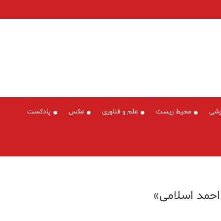
زشی
محیط زیست
علم و فناوری
عکس
پادکست
احمد اسلامی»