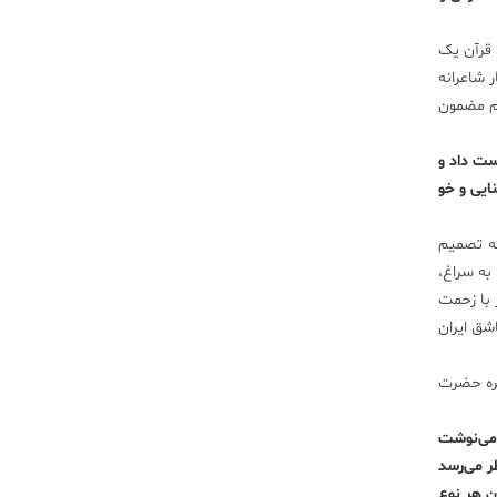
 قرآن یک
 شاعرانه
وم مضمون
اشت که پدرش را از دست داد و
نایی و خو
که تصمیم
راغ به سراغ،
رمردی هفتاد ساله که تخصصش تاریخ ایران بود و به فارسی هم بیش و کم تسلط داشت. من هر هفته ۲ بار با زحمت
اشق ایران
هره حضرت
 می‌نوشت
ر می‌رسد
ن هر نوع