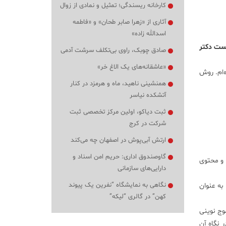
کارخانه ریسندگی؛ تمثیل و نمادی از زوال
آثاری از «زهرا صابر طحان» و «فاطمه
اسدالله زاده»
ب ساعت ۸ قرار است شیخ به درخواست دکتر
صادق چوبک، راوی بی‌تکلف سرشت آدمی
«عاشقانه‌های یک الاغ خر»
ه را ترجمه‌ کرده‌ام. روش
همنشینی ناهید، ماه و هرمزد در کنار
آتشکده نیاسر
ثبت دیاکو، اولین مرکز تخصصی ثبت
شرکت در کرج
ارتش آبی‌پوش در اصفهان چه می‌کند
گاوصندوق اداری: حریم امن اسناد و
ن و محتوی
دارایی‌های سازمانی
نگاهی به نمایشگاه “نفرین یک پیوند
به عنوان
کهن” در گالری “لیکه”
وج نوینی
 نگاه آن