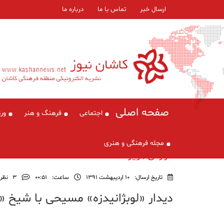
ارسال خبر
تماس با ما
درباره ما
صفحه اصلی
اجتماعی
فرهنگ و هنر
ور
مجله فرهنگی و هنری
گزارش , ویژه
تاریخ ارسال:
10 اردیبهشت 1391
ساعت:
۰۰:۵۱
3
نظر
دیدار «لوبژانیدزه» مسیحی با شیخ «