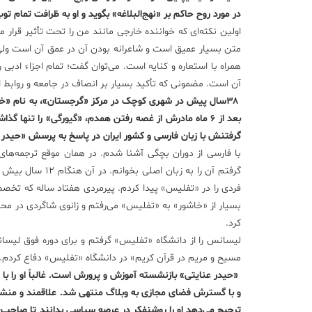
در مورد روح حاکم بر «نهج‌البلاغه» بگوید و او به ظرافت تمام تو
اولین نکته‌ای که خواننده خارجی مانند من را تحت تأثیر قرا
متن بسیار عمیق است و شاعرانه بودن آن در عمق آن است ولی وق
همراه با استعاره و کنایه است. می‌توان گفت؛ تمام اجزاء ادب
آن است. مضمونی که تأکید بسیار بر انصاف در جامعه و روابط ا
بعد از ۶ ماه مادرش از غصه رفتن همدم، «گیورگی» را تنه
گرفتنش با زبان فارسی و کشور ایران در پاسخ به پرسش «حیدر ع
با فارسی از دوران بچگی آشنا شدم. در‌‌ همان موقع ترجمه‌ه
گرفتم آن را به ز
بسیار از «خاشور» به «تفلیس» می‌رفتم و زانوی شاگردی در محضر 
کرد.
لیسانس را از دانشگاه «تفلیس» گرفتم و برای دوره فوق لیسان
مسیح و مریم در قرآن کریم» در دانشگاه «تفلیس» دفاع کردم. د
«حیدر عنایتی» بازنشسته آموزش و پرورش است. غالباً او را ب
و با گسترش فضای مجازی به وبلاگ منتهی شد. علاقمند و منشاء 
ترجیح می‌دهد او را روشنفکر در عرصه سیاسی بدانند تا صاحب‌