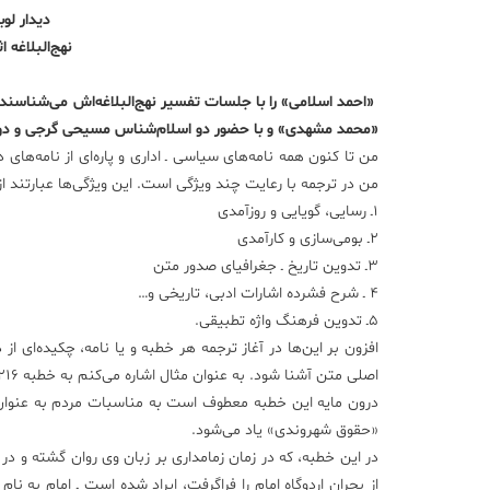
دیدار لو
نهج‌البلاغه 
«محمد مشهدی» و با حضور دو اسلام‌شناس مسیحی گرجی و دوستانی
من در ترجمه با رعایت چند ویژگی است. این ویژگی‌ها عبارتند از
۱ـ رسایی، گویایی و روز‌آمدی
۲ـ بومی‌سازی و کارآمدی
۳ـ تدوین تاریخ ـ جغرافیای صدور متن
۴ ـ شرح فشرده اشارات ادبی، تاریخی و…
۵ـ تدوین فرهنگ واژه تطبیقی.
افزون بر این‌ها در آغاز ترجمه هر خطبه و یا نامه، چکیده‌ای از
اصلی متن آشنا شود. به عنوان مثال اشاره می‌کنم به خطبه ۲۱۶ (برابر نسخه محمد عبده) و یا ۲۰۷ (برابر نسخه فیض‌الاسلام)
درون مایه این خطبه معطوف است به مناسبات مردم به عنوان «ش
«حقوق شهروندی» یاد می‌شود.
در این خطبه، که در زمان زمامداری بر زبان وی روان گشته و د
از بحران اردوگاه امام را فراگرفت، ایراد شده است ـ امام به 