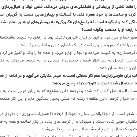
فقط ناشی از پریشانی و آشفتگی‌های درونی می‌داند. قلمی توانا و خیال‌پردازی فو
کرده و ساعت‌ها با خود همراه کند. با کسالت و بیماری‌هایی دست به گریبان است
ی کند و اینگونه است که پاسخ‌های «گیورگی» به پرسش‌های او هنوز تمام نشده
د؛ رابطه او با مذهب چگونه است؟
ور خدا و دین بود. و این در زمان شوروی لائیک بود که رفتن به کلیسا عاقبت‌های
دینی را اداء کنیم و می‌توان گفت در یک فضای دینی و اخلاق بزرگ شدم.
تان» به کلیسا می‌آمد و آنجا را جارو می‌زد و همه جا را پاک و تمیز می‌کرد ول
. دین تبدیل به یک ابزار شده و بسیاری از کسانی که به کلیسا می‌روند به دنب
ان را موجه نشان دهد.
ب برای فارسی‌زبان‌ها هم کار سختی است.» حیدر عنایتی می‌گوید و در ادامه از فع
ها استقبال شده است و «لوبژانیدزه» پاسخ می‌دهد:
ت. البته اصل کتاب گم شده و ترجمه «ابن‌المقفع» که به زبان عربی است به ج
به سراغ ترجمه «ابن‌المقفع» رفتم که متنی بسیار سنگین دارد و این کار مقدمه‌ا
شعر است. از «جلال‌الدین بلخی» (مولانا) گرفته تا «سهراب سپهری» و «فروغ فرخز
ستقبال خوبی شده است. و هیچکدام از ترجمه‌های بنده در بازار نمانده و همه به ف
و یک سال پیش چاپ شده، الان در بازار پیدا نمی‌شود.
 شد. شاعرانه بودن قرآن مرا تحت تأثیر قرار داد و وقتی قسمتی از آن را ترجمه 