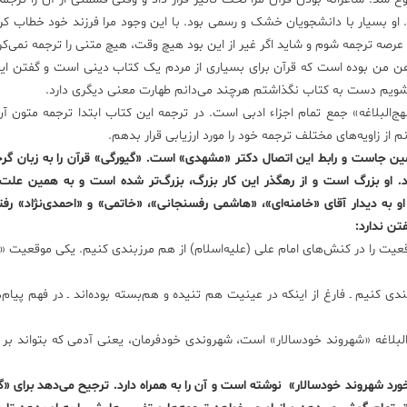
 او بسیار با دانشجویان خشک و رسمی بود. با این وجود مرا فرزند خود خطاب کر
 عرصه ترجمه شوم و شاید اگر غیر از این بود هیچ وقت، هیچ متنی را ترجمه نمی‌کر
ن بوده است که قرآن برای بسیاری از مردم یک کتاب دینی است و گفتن ای
بشویم دست به کتاب نگذاشتم هرچند می‌دانم طهارت معنی دیگری دارد.
ج‌البلاغه» جمع تمام اجزاء ادبی است. در ترجمه این کتاب ابتدا ترجمه متون آن 
م از زاویه‌های مختلف ترجمه خود را مورد ارزیابی قرار بدهم.
مین جاست و رابط این اتصال دکتر «مشهدی» است. «گیورگی» قرآن را به زبان گر
د. او بزرگ است و از رهگذر این کار بزرگ، بزرگ‌تر شده است و به همین عل
او به دیدار آقای «خامنه‌ای»، «هاشمی رفسنجانی»، «خاتمی» و «احمدی‌نژاد» رفت
تن ندارد:
موقعیت را در کنش‌های امام علی (علیه‌اسلام) از هم مرزبندی کنیم. یکی موقعیت «
دی کنیم ـ فارغ از اینکه در عینیت هم تنیده و هم‌بسته بوده‌اند ـ در فهم پیام‌
لبلاغه «شهروند خودسالار» است، شهروندی خودفرمان، یعنی آدمی که بتواند بر 
خورد شهروند خودسالار» ‌ نوشته است و آن را به همراه دارد. ترجیح می‌دهد برای «گ