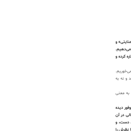
نایتی» و
ی‌دهیم.
ه کرده و
اوان به واژه «رعیت» برمی‌خوریم.
 و نه به
 به معنی
فور دیده
است که جای خالی در آن
ن دست، و
ا نظرش را