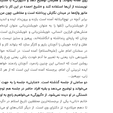
روی مقاله بخواند. و همزمان توضیح دهد و «گیورگی» با اشتیاق 
نویسنده از آن‌ها استفاده کند و «شیخ احمد» در این کار با نا
مانور واژه‌ها در میدان نگارش پرداخته است و مخاطبی چون من را
برابر آنچه در نهج‌البلاغه آمده است بازده و برون‌داد ایده و ان
از خویشتن‌بانی (تقوا را به عنوان خویشتن‌بانی عنوان کرد
منش‌های فرازین انسانی، خویشتن‌بانی و خویشتن‌داری است. 
چنان که پاره‌ای پنداشته و انگاشته‌اند، پرهیز و ستیز نیست
عقل و اراده خویش را آنچنان بارور و کارگر سازد که بتواند کار و
در سخنان امام علی (علیه‌السلام) آمده است: در آستانه حواد
شیردهی دارد یعنی به تعبیر ما آدم خودت باش. یعنی چرخ ر
روشن است که انسانی این چنین رادمرد، آنچنان رادمند خواهد 
ایده تربیتی آن امام، برجسته آمده است این است که از هر کار
زنی، بپرهیز….
دو ساعتی از جلسه گذشته است. «عنایتی» جلسه را به جهت کس
می‌خواند و توضیح می‌دهد و بقیه افراد حاضر در جلسه هم توجه 
خستگی در او دیده نمی‌شود. از «گیورگی» می‌خواهیم راجع به او 
خانم «نانی» یکی از برجسته‌ترین محققین تاریخ اسلام در «گر
تا دهم میلادی» تز دکترای وی است. از دیگر کتاب‌های او می