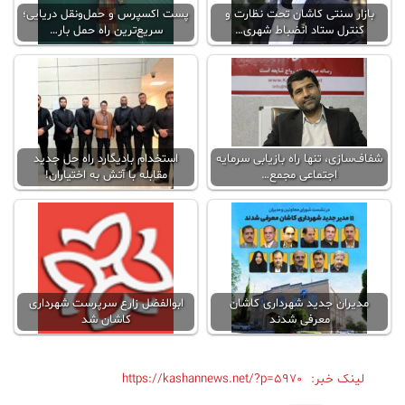
بازار سنتی کاشان تحت نظارت و
پست اکسپرس و حمل‌ونقل دریایی؛
کنترل ستاد انضباط شهری…
سریع‌ترین راه حمل بار…
شفاف‌سازی، تنها راه بازیابی سرمایه
استخدام بادیگارد راه حل جدید
اجتماعی مجمع…
مقابله با آتش به اختیاران!
مدیران جدید شهرداری کاشان
ابوالفضل زارع سرپرست شهرداری
معرفی شدند
کاشان شد
لینک خبر:
https://kashannews.net/?p=5970