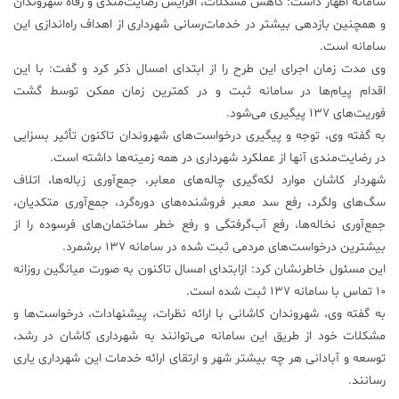
سامانه اظهار داشت: کاهش مشکلات، افزایش رضایت‌مندی و رفاه شهروندان
و همچنین بازدهی بیشتر در خدمات‌رسانی شهرداری از اهداف راه‌اندازی این
علم
و
سامانه است.
فناوری
وی مدت زمان اجرای این طرح را از ابتدای امسال ذکر کرد و گفت: با این
اقدام پیام‌ها در سامانه ثبت و در کمترین زمان ممکن توسط گشت
فوریت‌های 137 پیگیری می‌شود.
عکس
به گفته وی، توجه و پیگیری درخواست‌های شهروندان تاکنون تأثیر بسزایی
در رضایت‌مندی آنها از عملکرد شهرداری در همه زمینه‌ها داشته است.
پادکست
شهردار کاشان موارد لکه‌گیری چاله‌های معابر، جمع‌آوری زباله‌ها، اتلاف
سگ‌های ولگرد، رفع سد معبر فروشنده‌های دوره‌گرد، جمع‌آوری متکدیان،
مجله
جمع‌آوری نخاله‌ها، رفع آب‌گرفتگی و رفع خطر ساختمان‌های فرسوده را از
فرهنگی
بیشترین درخواست‌های مردمی ثبت شده در سامانه 137 برشمرد.
و
این مسئول خاطرنشان کرد: ازابتدای امسال تاکنون به صورت میانگین روزانه
هنری
10 تماس با سامانه 137 ثبت شده است.
به گفته وی، شهروندان کاشانی با ارائه نظرات، پیشنهادات، درخواست‌ها و
مشکلات خود از طریق این سامانه می‌توانند به شهرداری کاشان در رشد،
توسعه و آبادانی هر چه بیشتر شهر و ارتقای ارائه خدمات این شهرداری یاری
رسانند.