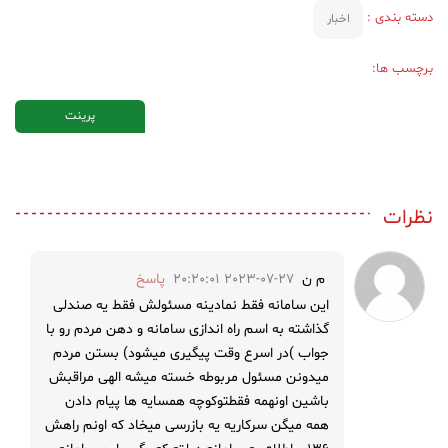
دسته بندی :
اخبار
برچسب ها:
پرینت
نظرات
م ن
2023-07-27 20:20:01
پاسخ
این سامانه فقط نمادینه مسئولش فقط یه صندلی
گذاشته به اسم راه اندازی سامانه و دهن مردم رو با
جواب )در اسرع وقت پیگیری میشود) بستن مردم
میدونن مسئول مربوطه خسته میشه الهی مراقبش
باشین اونهمه فقطتوکوچه همسایه ها پیام دادن
همه میگن سرکاریه یه بازرسی میخاد که اونم راهش