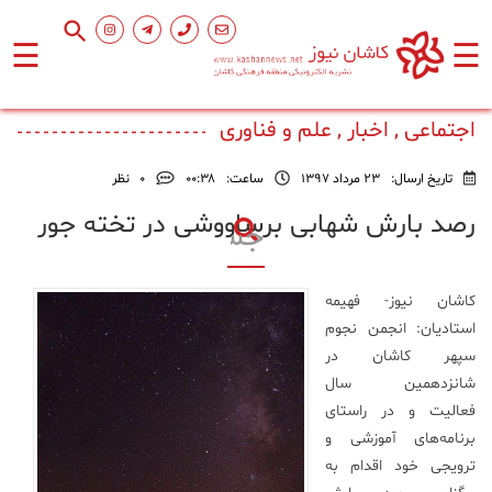
☰
☰
صفحه
اصلی
اجتماعی , اخبار , علم و فناوری
تاریخ ارسال:
23 مرداد 1397
ساعت:
۰۰:۳۸
0
نظر
اجتماعی
رصد بارش شهابی برساووشی در تخته جور
فرهنگ
و
کاشان نیوز-
فهیمه
هنر
استادیان: انجمن نجوم
سپهر کاشان در
ورزشی
شانزدهمین سال
فعالیت و در راستای
برنامه‌های آموزشی و
محیط
زیست
ترویجی خود اقدام به