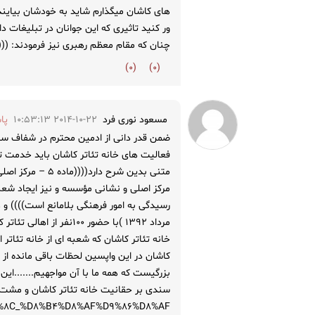
های کاشان میگذارم شاید به خودشان بیایند 
ور کنید تاثیری که این جوانان در تبلیغات دا
چنان که مقام معظم رهبری نیز فرمودند: ((( 
)
0
(
)
0
(
مسعود نوری فرد
2014-10-22 10:53:13
پا
ضمن قدر دانی از ادمین محترم در شفاف س
متنی بدین شرح د
مرکز اصلی و نشانی مؤسسه و نیز ایجاد شعبه
مرداد ۱۳۹۲ )با حضور ۰۰
خانه تئاتر کاشان که شعبه ای از خانه تئاتر 
کاشان در این واپسین لحظات باقی مانده از ع
بزرگیست که همه ما با آن مواجهیم.......ای
B%8C_%D8%B4%D8%AF%D9%86%D8%AF