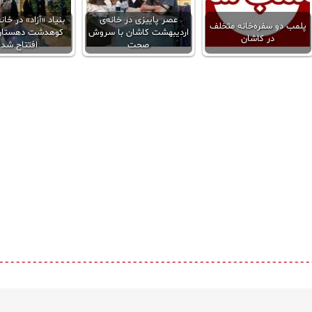
عصر پاییزی در خانه‌ی
بنیاد «آزاد» در خا
پلمب دو سفره‌خانه متخلف
اردیبهشت کاشان با سروش
کوهدشت دهستان
در کاشان
صحت
افتتاح شد