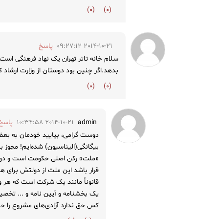
)
0
(
)
0
(
2014-10-21 09:27:12
پاسخ
سلام خانه تاتر تهران یک نهاد فرهنگی است
بدهد.اگر چنین بود دوستان از وزارت ارشاد ک
)
0
(
)
0
(
admin
2014-10-21 10:34:58
پاسخ
دوست گرامی، بیایید خودمان به بعض
بیگانگی(الیناسیون) شده‌ایم! مجوز ب
«ملت» رکن اصلی حکومت است و دولت 
قرار باشد این ملت از دولتش برای ه
قانوناً مانند یک شرکت است که هر وق
کس حق ندارد آزادی‌های مشروع را ح