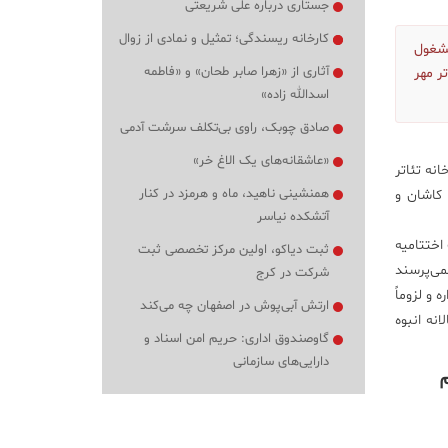
جستاری درباره علی شریعتی
کارخانه ریسندگی؛ تمثیل و نمادی از زوال
مشغول
آثاری از «زهرا صابر طحان» و «فاطمه
ر مهر
اسدالله زاده»
صادق چوبک، راوی بی‌تکلف سرشت آدمی
«عاشقانه‌های یک الاغ خر»
نه تئاتر
همنشینی ناهید، ماه و هرمزد در کنار
 کاشان و
آتشکده نیاسر
اختتامیه
ثبت دیاکو، اولین مرکز تخصصی ثبت
نمی‌پرسند
شرکت در کرج
 و لزوماً
ارتش آبی‌پوش در اصفهان چه می‌کند
نه انبوه
گاوصندوق اداری: حریم امن اسناد و
دارایی‌های سازمانی
م