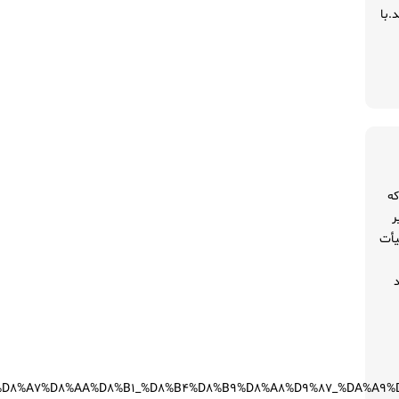
.با
 باید خدمت تمام دوستان محترم عرض کنم طبق اساسنامه خانه تئاتر ایران فصل اول /ماده ۵ که
ر
یأت
د
%AA_%D8%A7%D8%AA%D8%B1_%D8%B4%D8%B9%D8%A8%D9%87_%DA%A