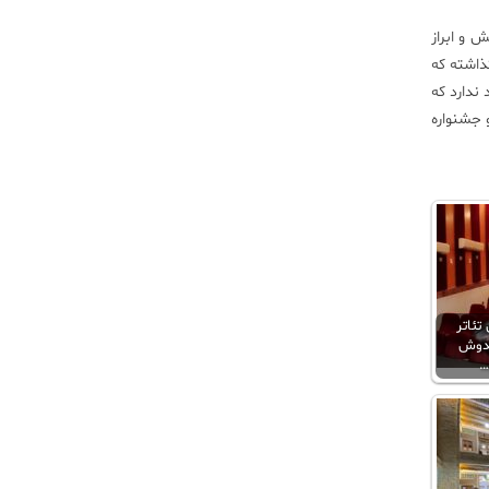
 و ابراز
ذاشته که
ندارد که
و جشنواره
تئاتر
خدوش
…