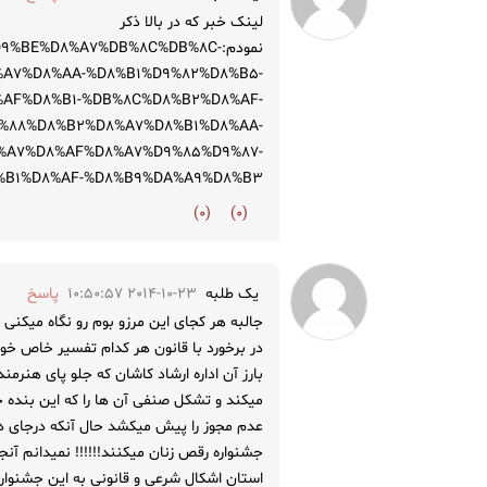
لینک خبر که در بالا ذکر
نمودم:9%BE%D8%A7%DB%8C%DB%8C
A7%D8%AA-%D8%B1%D9%82%D8%B5-
%AF%D8%B1-%DB%8C%D8%B2%D8%AF-
%88%D8%B2%D8%A7%D8%B1%D8%AA-
%A7%D8%AF%D8%A7%D9%85%D9%87-
%B1%D8%AF-%D8%B9%DA%A9%D8%B3
)
0
(
)
0
(
یک طلبه
2014-10-23 10:50:57
پاسخ
جالبه هر کجای این مرزو بوم رو نگاه میکنی
در برخورد با قانون هر کدام تفسیر خاص خود 
بارز آن اداره ارشاد کاشان که جلو پای هنرم
میکند و تشکل صنفی آن ها را که این بنده 
عدم مجوز را پیش میکشد حال آنکه درجای دیگ
جشنواره رقص زنان میکنند!!!!!! نمیدانم آنجا ا
استان اشکال شرعی و قانونی به این جشنواره