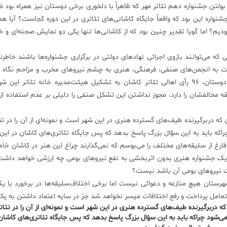
 بولتن جشنواره دهم تئاتر مهر که ظاهراً با دلخوری برخی دوستان نیز همراه بود ض
جشنواره این بود که واقعاً جایگاه کاشانی‌های تئاتری در این دوره کجاست؟ آیا هم
ن در این دوره بودیم؟ اما گویا تقدیر چنین بود که از کاشانی‌ها تنها یکی دو نمایش صحنه‌ای و 
ه می‌توانند بازوی اجرائی نهادهای دولتی در برگزاری جشنواره‌ها باشند خاطرن
است به انجمن‌های صنفی، فرهنگی، هنری به چشم نیروهای مخرب و مزاحم نگاه م
این قضیه در کاشان نمود عینی بیشتری دارد به صورتی که دوستان، 96 رأی اهالی تئاتر کاشان به تشکیل هیئت‌مدیره خانه تئات
 مخالفشان را دارد، مجوز نداشتن این تشکل صنفی را دلیلی بر عدم استفاده از
ن که دربرگیرنده طیف‌های گسترده هنری در این شهر است و نمونه‌ای از آن را در ت
اکه باید به این سؤال بزرگ پاسخ بدهد که پس جایگاه تئاتری‌های کاشان در این
 فارغ از سلیقه‌های مختلف را می‌بوسم که نمی‌گذارند چراغ این هنر در کاشان خ
 یک جشنواره هنری بدون اثربخشی به نفع نیروهای بومی چه ارزشی خواهد داشت؟
ت نیروهای بومی آن باشد نیست؟
 شهرستان هیچ منازعه و دعوائی نیست اما برخی اختلاف‌سلیقه‌ها در برخورد با 
و تعامل پرداخت و رفع اختلافات میسر نخواهد شد جز در سایه اعتماد داشتن به یکد
 که دربرگیرنده طیف‌های گسترده هنری در این شهر است و نمونه‌ای از آن را در تئات
‌شود چراکه باید به این سؤال بزرگ پاسخ بدهد که پس جایگاه تئاتری‌های کاشان 