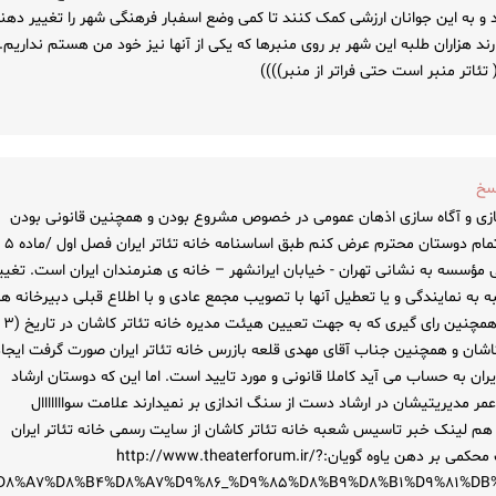
و به این جوانان ارزشی کمک کنند تا کمی وضع اسفبار فرهنگی شهر را تغییر دهند
رند هزاران طلبه این شهر بر روی منبرها که یکی از آنها نیز خود من هستم نداریم.
تئاتر منبر است حتی فراتر از منبر))))
سخ
ازی و آگاه سازی اذهان عمومی در خصوص مشروع بودن و همچنین قانونی بودن
فعالیت های خانه تئاتر کاشان
ارد((((ماده ۵ – مرکز اصلی مؤسسه به نشانی تهران - خیابان ایرانشهر – خانه ی هنرمندان ایران است. تغیی
 به نمایندگی و یا تعطیل آنها با تصویب مجمع عادی و با اطلاع قبلی دبیرخانه ه
رسیدگی به امور فرهنگی بلامانع است)))) و همچنین رای گیری که به جهت تعیین هیئت مدیره خانه تئاتر کاشان در تاریخ (۳
۱نفر از اهالی تئاتر کاشان و همچنین جناب آقای مهدی قلعه بازرس خانه تئاتر ایران صورت گرفت ایجا
ایران به حساب می آید کاملا قانونی و مورد تایید است. اما این که دوستان ارشاد
مر مدیریتیشان در ارشاد دست از سنگ اندازی بر نمیدارند علامت سوااااااال
ن هم لینک خبر تاسیس شعبه خانه تئاتر کاشان از سایت رسمی خانه تئاتر ایران
سندی بر حقانیت خانه تئاتر کاشان و مشت محکمی بر دهن یاوه گویان:http://www.theaterforum.ir/?
9%D8%A7%D8%B4%D8%A7%D9%86_%D9%85%D8%B9%D8%B1%D9%81%D