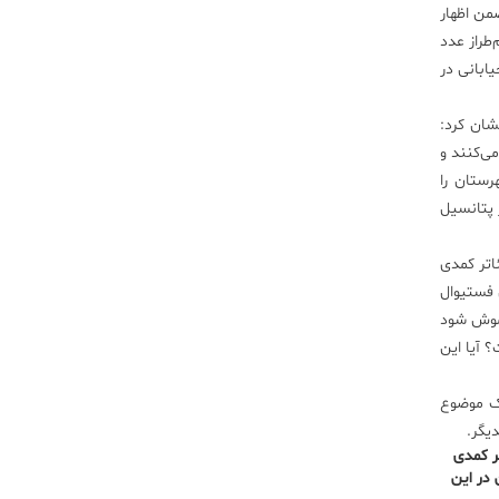
من اظهار
‌طراز عدد
خیابانی در
شان کرد:
ی‌کنند و
ر این شهرستان را
 پتانسیل
ئاتر کمدی
 فستیوال
اموش شود
 آیا این
یک موضوع
یگر.
ر کمدی
در این