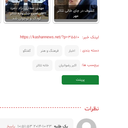
مهدی صفاری نژاد نامزد
کسوف در جای خالی تئاتر
سی‌امین جشنواره تئاتر
مهر
کودک و نوجوان شد
لینک خبر:
https://kashannews.net/?p=35510
دسته بندی :
اخبار
فرهنگ و هنر
گفتگو
برچسب ها:
اکبر رضوانیان
خانه تئاتر
پرینت
نظرات
یک طلبه
2014-10-23 10:51:53
پاسخ