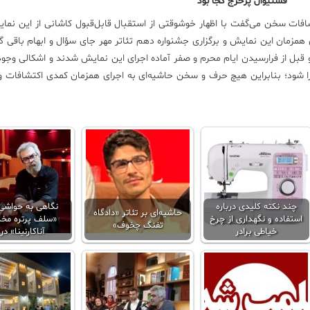
فستیوال پرخرج کجا بود
ات سخن می‌گفت با اظهار خوشوقتی از استقبال قابل‌قبول کاشانی از این نمایش
ی همزمان این نمایش و برگزاری جشنواره دهم تئاتر مهر جای سؤال و ابهام باقی گ
و قبل از فرارسیدن ایام محرم و صفر آماده اجرای این نمایش شدند و اشکالی وجود 
مزمان نمایش اجرا شود؛ بنابراین هیچ حرف و سخن حاشیه‌ای به اجرای همزمان کمدی اکتشافات 
چند نکته کلیدی درباره
نگاهی به حواشی 
حاشیه‌ای بر تئاتر «دادگاه
استفاده و نگهداری از چرخ
«سلف پرتره م
تفنگ چخوف»
خیاطی برادر
آناکارنینا» در