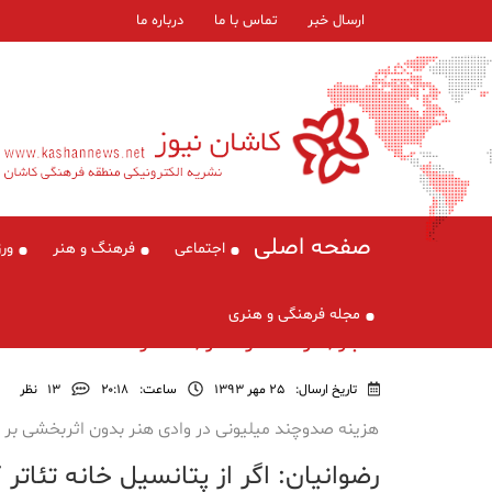
ارسال خبر
تماس با ما
درباره ما
صفحه اصلی
اجتماعی
فرهنگ و هنر
ور
مجله فرهنگی و هنری
اخبار , فرهنگ و هنر , گفتگو
تاریخ ارسال:
25 مهر 1393
ساعت:
۲۰:۱۸
13
نظر
هزینه صدوچند میلیونی در وادی هنر بدون اثربخشی بر ن
رضوانیان: اگر از پتانسیل خانه تئات