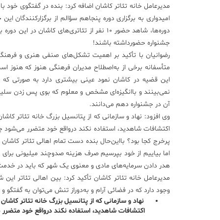
مدیرعامل خانه تئاتر کاشان اضافه کرد: بنده در گفتگوی خود با
امیدواری به برگزاری دوره پنجاهم سؤالم از برگزارکنندگان این 
دوره‌ها، شاهد حضور 10 نفر از تئاتری‌های کاشا
جشنواره حضورداشته باشند!
رضوانیان با تأکید بر اهمیت تشکل‌های صنفی هنری و فرهنگی ک
متأسفانه برخی از به‌اصطلاح مدیران فرهنگی هنوز که هنوز 
نمی‌بینند و باانگیزه‌ای مشخص و معلوم که بوی پس زدن سلیقه
آن در جشنواره دهم می‌دانند.
وی افزود: نهاد و سازمانی که از پتانسیل بزرگ خانه تئاتر کاشا
اکتشافات شاهدید، استفاده نکند درواقع خود متضرر می‌شود چر
پرخرج کجا بود؟ بااین‌حال بنده دست تمام اهالی تئاتر کاشان
اما بیاییم از خود بپرسیم صرف هزینه صدوچند میلیونی برای
هدر دادن سرمایه‌های مادی و معنوی یک شهر که باید در خدم
مدیرعامل خانه تئاتر کاشان تأکید کرد: بین اهالی تئاتر این
وجود دارد که در فضائی آرام و به‌دوراز تنش می‌توان به گفتگو 
نهاد و سازمانی که از پتانسیل بزرگ خانه تئاتر کاشان
اکتشافات شاهدید، استفاده نکند درواقع خود متضرر می