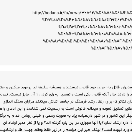
http://hodana.ir/fa/news/32592/%D8%A8%D8%B1%D-
%D9%85%D8%B3%D8%A7%D8%A8%D9%82%D8%
%D8%B2%D9%86%D8%A7%D9%86-%D8
%D8%B3%DA%A9%D9%88%D8%AA-%D9
%D8%A7%D8%B1%D8%B4%D8%A7%D8%AF-%D8
%D8%AF%D8%A7%D8
 مدیران قائل به اجرای خود قانون نیستند و همیشه سلیقه ای برخورد میکنن و حت
را دارند حال آنکه قانون یکی است و تفسیر به رای کردن از آن جایز نیست. نمونه
ندان تئاتر که برای ارتقاء رشد فرهنگ در جامعه تلاش میکنند هزاران سنگ اندازی
حقیر تحقیق نموده و میدانم قانونی است به رسمیت نمی شناسد و این ادعای واه
ر این کشور و در شهر دارلعباده یزد به صورت رسمی و خیلی روشن اقدام به برگز
داره ارشاد ندارد؟یا آنها مجوزی در این باره گرفته اند؟ و یا از نظر مدیر ارشاد آن
 وارد نبوده است؟ لینک خبر این مراسم را در زیر فقط وفقط جهت اطلاع ارشادیس