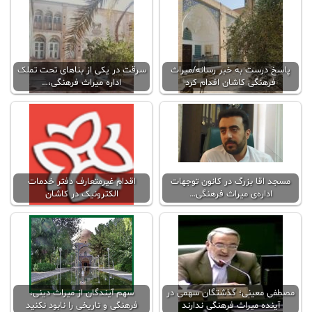
پاسخ درست به خبر رسانه/میراث
سرقت در یکی از بناهای تحت تملک
فرهنگی کاشان اقدام کرد
اداره میراث فرهنگی،…
مسجد اقا بزرگ در کانون توجهات
اقدام غیرمتعارف دفتر خدمات
اداره‌ی میراث فرهنگی…
الکترونیک در کاشان
مصطفی معینی؛ گذشتگان سهمی در
سهم آیندگان از میراث دینی،
آینده میراث فرهنگی ندارند
فرهنگی و تاریخی را نابود نکنید