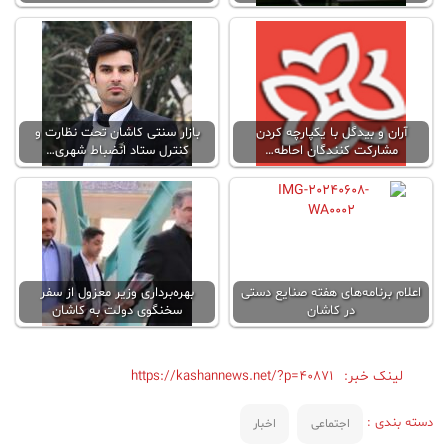
آران و بیدگل با یکپارچه کردن
بازار سنتی کاشان تحت نظارت و
مشارکت کنندگان احاطه…
کنترل ستاد انضباط شهری…
اعلام برنامه‌های هفته صنایع دستی
بهره‌برداری وزیر معزول از سفر
در کاشان
سخنگوی دولت به کاشان
لینک خبر:
https://kashannews.net/?p=40871
دسته بندی :
اجتماعی
اخبار