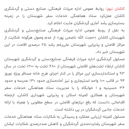
کاشان نیوز
: روابط عمومی اداره میراث فرهنگی، صنایع دستی و گردشگری
علم
و
کاشان عمل‌کرد ستاد هماهنگی خدمات سفر شهرستان را در زمینه
فناوری
بسترسازی رشد آماری گردشگران مثبت اعلام کرد.
به نقل از روبط عمومی اداره میراث فرهنگی صنایع‌دستی و گردشگری
شهرستان کاشان «حجت الله ناصحی پور» از عدم وصول هرگونه شکایت از
عکس
مراکز اقامتی و پذیرایی شهرستان علی‌رغم رشد ۲۵ درصدی اقامت در این
شهرستان خبر داد.
پادکست
مسئول گردشگری اداره میراث فرهنگی صنایع‌دستی و گردشگری شهرستان
کاشان ارتقاء تخت‌های اقامتی شهرستان از ۴۸۰ تخت به ۱۲۰۰ تخت در سال
مجله
۹۳ و استانداردسازی این مراکز را در کنار اجرای طرح خانه مسافر ویژه نوروز
فرهنگی
۹۴ در قالب ۱۰۰ واحد استیجاری و نیز آماده‌سازی حدود ۱۳۰ مدرسه و حدود
و
۳۴ حسینیه و ۱ خوابگاه را با مدیریت ستاد هماهنگی خدمات سفر
هنری
شهرستان و همکاری کمیته اسکان و پذیرایی شهرداری کاشان، ازجمله
اقداماتی دانست که رفع نیازهای اقامتی در سطح مطلوبی را همراه با ارائه
خدمات جانبی گردشگران در پی داشته است.
مسئول کمیته ارزیابی عملکرد و رسیدگی به شکایات ستاد هماهنگی خدمات
سفر شهرستان رضایت‌مندی گردشگران و کاهش صددرصدی شکایات ایشان