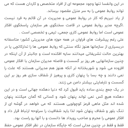
در این وانفسا تنها وجود مجموعه ای از افراد متخصص و کاردان هست که می
تواند روابط عمومی را به سر منزل مقصود برساند.
از یاد نبریم که کار در روابط عمومی و مدیریت در آن قائم به فرد نیست
.اگرچه مدیر روابط عمومی در قامت سخنگوی هر سازمان پاسخگوی افکار
عمومی است اما روابط عمومی کاری جمعی، تیمی و تخصصی است .
علی رغم پیشرفت های فراوان در همه حوزه های مدیریتی کشور؛ متاسفانه
دربسیاری از سازمانها هنوز نگاه سنتی که روابط عمومی ها را تدارکاتچی یا در
بهترین حالت تشریفاتی میدانند سایه افکنده است و جالبتر از آن اینکه در
چنین سازمانهایی هر روز بر گسست و فاصله مدیران سازمان با افکار عمومی
افزوده می شود و شوربختانه تر آنکه هنوز هم مدیرانی هستند که علت را
نمی دانند و چه بسا با پنهان کاری و پرهیز از شفاف سازی هر روز بر این
گسست و نارضایتی بیشتر دامن می زنند.
در یک جمع بندی ساده باید قبول کرد که دنیا دهکده جهانی است و در این
دهکده هیچ کس نمی تواند پنهان شود و کسانی که گمان میکنند پنهان
شده اند مثل ماهی قرمز کوچولویی هستند که می خواهد در گوشه ای از
تنگ بلور و شفاف پنهان شود لذا باید شفافیت را سرلوحه ارتباط قرار داد و
افکار عمومی را محرم و صاحب رویداد ها دانست و با آنها رو راست بود.
فقط و فقط در چنین مدلی است که جایگاه سازمان در نظر افکار عمومی حفظ