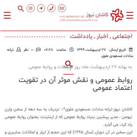
☰
☰
صفحه
اصلی
اجتماعی , اخبار , یادداشت
تاریخ ارسال:
27 اردیبهشت 1399
ساعت:
۰۷:۲۸
0
نظر
ترانه
اجتماعی
سادات مسعودی علوی
به بهانه 27 اردیبهشت ماه؛ روز ارتباطات و روابط عمومی
فرهنگ
روابط عمومی و نقش موثر آن در تقویت
و
هنر
اعتماد عمومی
ورزشی
کاشان نیوز-ترانه سادات مسعودی علوی*:: نزدیک به سه دهه از سخن وارن
نیومن ، مدیر پیشین بنیاد روابط عمومی که از اینترنت بعنوان روابط عمومی
محیط
یاد کرد، می گذرد.
زیست
این سخن در آن دوران (سال ۱۹۹۵) که این حجم از ابزار و امکانات سایبری و