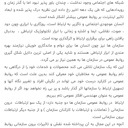
شبکه های اجتماعی وجود نداشت ، چندان باور پذیر نبود اما با گذر زمان و
علم
رویدادهایی که طی یک دهه اخیر رخ داده این نظریه درک پذیر شده و ابعاد
و
تاثیر اینترنت بر روابط عمومی بیشتر آشکار شده است.
فناوری
انسان موجودی اجتماعی و ناگزیر به ارتباط است، روزگاری با ابزاری چون دود
، صوت، نقاشی، ایما و اشاره و زمانی با ابزار تکنولوژیک ارتباطی ، بدنبال
عکس
یافتن راهی برای برقراری ارتباط و اثرگذاری بوده است.
سازمان ها نیز چون انسان ها برای دوام و ماندگاری خویش نیازمند بهره
مندی از ابزار ارتباطی هستند و شاید یکی از اصلی ترین دلایل شکل گیری
پادکست
روابط عمومی در سازمان ها به همین نیاز بر می گردد.
این که یک سازمان تلاش می کند محصولات و خدمات خود را از درگاهی به
مجله
نام روابط عمومی به مخاطبان خود معرفی کند بدین علت است که روابط
فرهنگی
عمومی در کارکرد درست خود می تواند در نگرش افراد و تغییر نگاه آنها و
و
تسهیل ارتباط با سازمانها اثر گذار باشد و پر بی راه نخواهد بود اگر از روابط
هنری
عمومی به عنوان مهندسی افکار عمومی نام ببریم.
ارتباط در روابط عمومی سازمان ها دو جنبه دارد؛ از یک سو ارتباطات درون
سازمانی ( تعاملات و ارتباطات با کارکنان سازمان ) و از جنبه دیگر ارتباطات
برون سازمانی است.
آنچه در این مجال به آن پرداخته شده نقش و تاثیرات برون سازمانی روابط