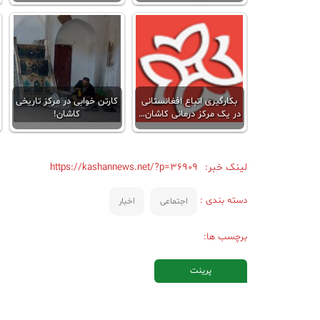
بکارگیری اتباع افغانستانی
کارتن خوابی در مرکز تاریخی
در یک مرکز درمانی‌ کاشان…
کاشان!
لینک خبر:
https://kashannews.net/?p=36909
دسته بندی :
اجتماعی
اخبار
برچسب ها:
پرینت