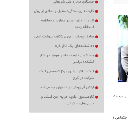
جستاری درباره علی شریعتی
کارخانه ریسندگی؛ تمثیل و نمادی از زوال
آثاری از «زهرا صابر طحان» و «فاطمه
اسدالله زاده»
صادق چوبک، راوی بی‌تکلف سرشت آدمی
«عاشقانه‌های یک الاغ خر»
همنشینی ناهید، ماه و هرمزد در کنار
آتشکده نیاسر
ثبت دیاکو، اولین مرکز تخصصی ثبت
شرکت در کرج
ارتش آبی‌پوش در اصفهان چه می‌کند
ق و تربیت
گاوصندوق اداری: حریم امن اسناد و
دارایی‌های سازمانی
جتماعی ؛